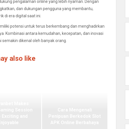
ndukung pengalaman online yang lebih nyaman. Dengan
tingkatkan, dan dukungan pengguna yang membantu,
 di era digital saat ini.
miliki potensi untuk terus berkembang dan menghadirkan
ya. Kombinasi antara kemudahan, kecepatan, dan inovasi
i semakin dikenal oleh banyak orang.
ay also like
wanbet Makes
Gaming Session
Cara Mengenali
 Exciting and
Penipuan Berkedok Slot
Enjoyable
APK Online Berbahaya