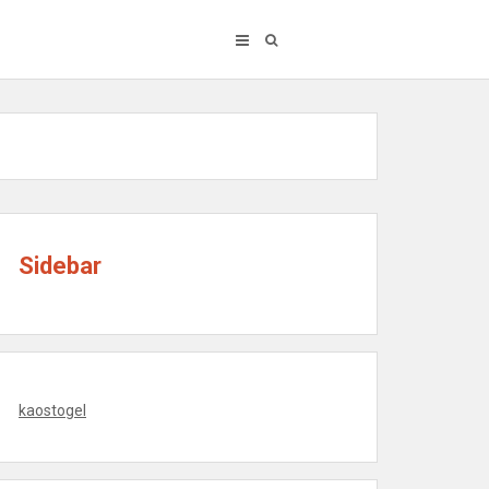
Sidebar
kaostogel