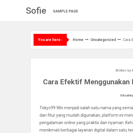
Skip
Sofie
to
SAMPLE PAGE
content
Home
Uncategorized
Cara 
You are here :
Written by
Cara Efektif Menggunakan P
Uncate
Tokyo99 Win menjadi salah satu nama yang semaki
dan fitur yang mudah digunakan, platform ini me
pengalaman online yang praktis dan nyaman. Keh
menikmati berbagai layanan digital dalam satu t