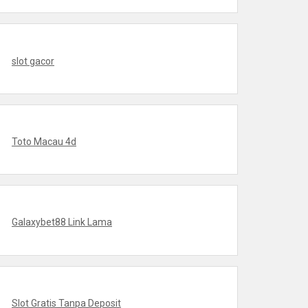
slot gacor
Toto Macau 4d
Galaxybet88 Link Lama
Slot Gratis Tanpa Deposit