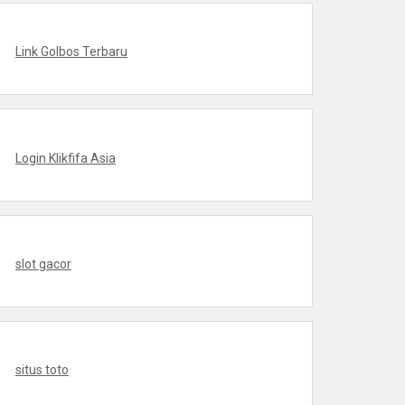
Link Golbos Terbaru
Login Klikfifa Asia
slot gacor
situs toto