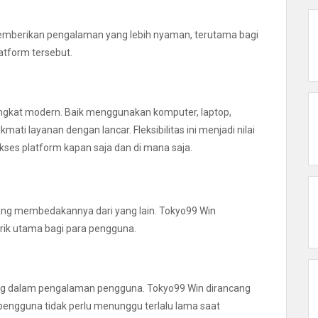
memberikan pengalaman yang lebih nyaman, terutama bagi
atform tersebut.
angkat modern. Baik menggunakan komputer, laptop,
i layanan dengan lancar. Fleksibilitas ini menjadi nilai
s platform kapan saja dan di mana saja.
 yang membedakannya dari yang lain. Tokyo99 Win
rik utama bagi para pengguna.
ing dalam pengalaman pengguna. Tokyo99 Win dirancang
engguna tidak perlu menunggu terlalu lama saat