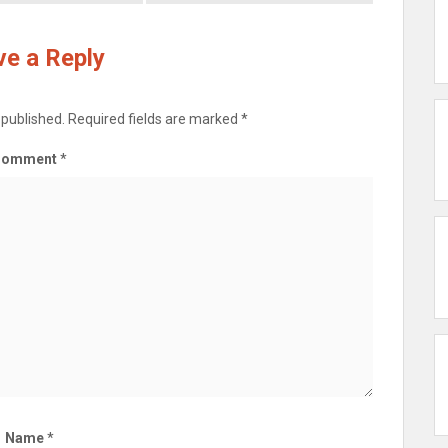
e a Reply
 published.
Required fields are marked
*
Comment
*
Name
*