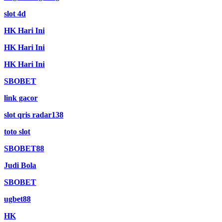
slot 4d
HK Hari Ini
HK Hari Ini
HK Hari Ini
SBOBET
link gacor
slot qris radar138
toto slot
SBOBET88
Judi Bola
SBOBET
ugbet88
HK