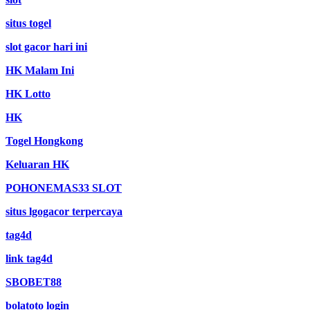
situs togel
slot gacor hari ini
HK Malam Ini
HK Lotto
HK
Togel Hongkong
Keluaran HK
POHONEMAS33 SLOT
situs lgogacor terpercaya
tag4d
link tag4d
SBOBET88
bolatoto login