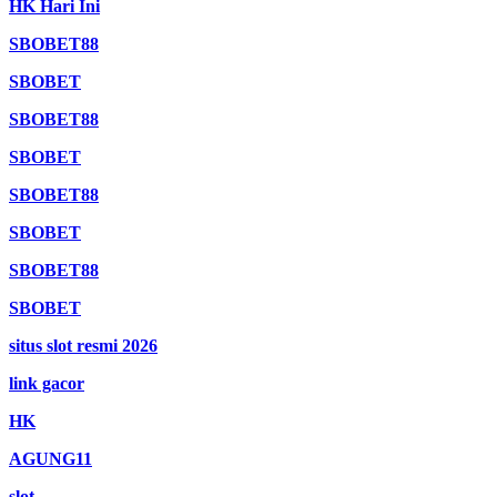
HK Hari Ini
SBOBET88
SBOBET
SBOBET88
SBOBET
SBOBET88
SBOBET
SBOBET88
SBOBET
situs slot resmi 2026
link gacor
HK
AGUNG11
slot