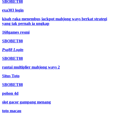
SBOBET88
exa303 login
kisah raka menembus jackpot mahjong ways berkat strategi
yang tak pernah ia ungkap
168games resmi
SBOBET88
Psg88 Login
SBOBET88
rantai multiplier mahjong ways 2
Situs Toto
SBOBET88
pohon 4d
slot gacor gampang menang
toto macau