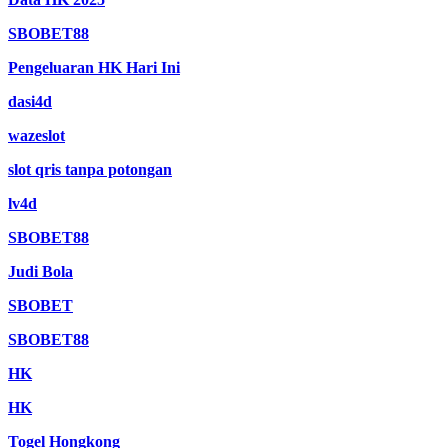
SBOBET88
Pengeluaran HK Hari Ini
dasi4d
wazeslot
slot qris tanpa potongan
lv4d
SBOBET88
Judi Bola
SBOBET
SBOBET88
HK
HK
Togel Hongkong