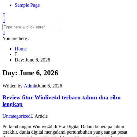
Sample Page
You are here :
Home
Day: June 6, 2026
Day: June 6, 2026
Written by
Admin
June 6, 2026
Review fitur Winlive4d terbaru tahun dua ribu
lengkap
Uncategorized
Article
Perkembangan Winlive4d di Era Digital Dalam beberapa tahun
terakhir, dunia digital mengalami pertumbuhan yang sangat pesat