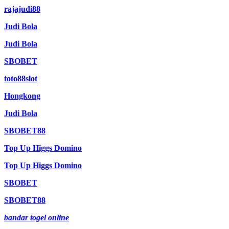
rajajudi88
Judi Bola
Judi Bola
SBOBET
toto88slot
Hongkong
Judi Bola
SBOBET88
Top Up Higgs Domino
Top Up Higgs Domino
SBOBET
SBOBET88
bandar togel online