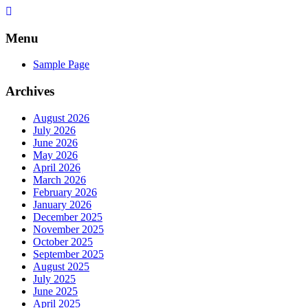
Skip
to
content
Menu
Sample Page
Archives
August 2026
July 2026
June 2026
May 2026
April 2026
March 2026
February 2026
January 2026
December 2025
November 2025
October 2025
September 2025
August 2025
July 2025
June 2025
April 2025