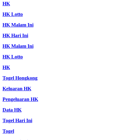
HK
HK Lotto
HK Malam Ini
HK Hari Ini
HK Malam Ini
HK Lotto
HK
Togel Hongkong
Keluaran HK
Pengeluaran HK
Data HK
Togel Hari Ini
Togel