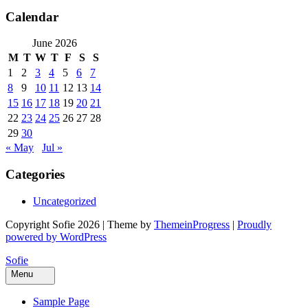
Calendar
June 2026
M
T
W
T
F
S
S
1
2
3
4
5
6
7
8
9
10
11
12
13
14
15
16
17
18
19
20
21
22
23
24
25
26
27
28
29
30
« May
Jul »
Categories
Uncategorized
Copyright Sofie 2026 | Theme by
ThemeinProgress
|
Proudly
powered by WordPress
Sofie
Menu
Sample Page