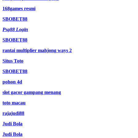
168games resmi
SBOBET88
Psg88 Login
SBOBET88
rantai multiplier mahjong ways 2
Situs Toto
SBOBET88
pohon 4d
slot gacor gampang menang
toto macau
rajajudi88
Judi Bola
Judi Bola