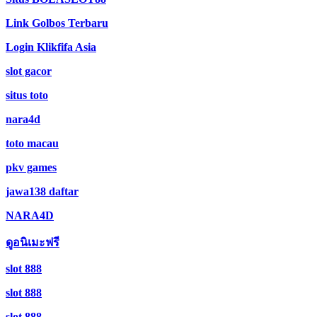
Link Golbos Terbaru
Login Klikfifa Asia
slot gacor
situs toto
nara4d
toto macau
pkv games
jawa138 daftar
NARA4D
ดูอนิเมะฟรี
slot 888
slot 888
slot 888