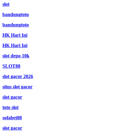
slot
bandungtoto
bandungtoto
HK Hari Ini
HK Hari Ini
slot depo 10k
SLOT88
slot gacor 2026
situs slot gacor
slot gacor
toto slot
sofabet88
slot gacor