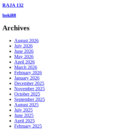
RAJA 132
hoki88
Archives
August 2026
July 2026
June 2026
May 2026
April 2026
March 2026
February 2026
January 2026
December 2025
November 2025
October 2025
September 2025
August 2025
July 2025
June 2025
April 2025
February 2025