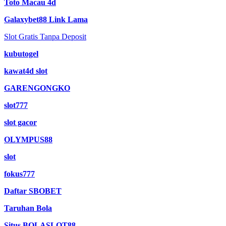
Toto Macau 4d
Galaxybet88 Link Lama
Slot Gratis Tanpa Deposit
kubutogel
kawat4d slot
GARENGONGKO
slot777
slot gacor
OLYMPUS88
slot
fokus777
Daftar SBOBET
Taruhan Bola
Situs BOLASLOT88