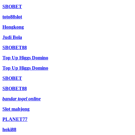
SBOBET
toto88slot
Hongkong
Judi Bola
SBOBET88
Top Up Higgs Domino
Top Up Higgs Domino
SBOBET
SBOBET88
bandar togel online
Slot mahjong
PLANET77
hoki88