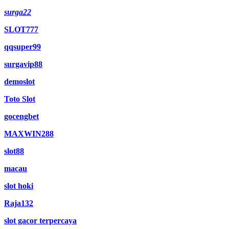
surga22
SLOT777
qqsuper99
surgavip88
demoslot
Toto Slot
gocengbet
MAXWIN288
slot88
macau
slot hoki
Raja132
slot gacor terpercaya