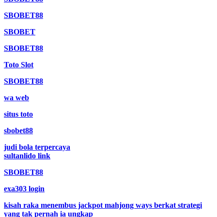
SBOBET88
SBOBET
SBOBET88
Toto Slot
SBOBET88
wa web
situs toto
sbobet88
judi bola terpercaya
sultanlido link
SBOBET88
exa303 login
kisah raka menembus jackpot mahjong ways berkat strategi
yang tak pernah ia ungkap