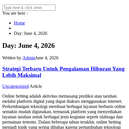
You are here :
Home
Day: June 4, 2026
Day: June 4, 2026
Written by
Admin
June 4, 2026
Strategi Terbaru Untuk Pengalaman Hiburan Yang
Lebih Maksimal
Uncategorized
Article
Online betting adalah aktivitas memasang prediksi atau taruhan
melalui platform digital yang dapat diakses menggunakan internet.
Perkembangan teknologi membuat berbagai layanan berbasis online
semakin mudah digunakan, termasuk platform yang menyediakan
layanan taruhan untuk berbagai jenis kegiatan seperti olahraga dan
permainan tertentu. Dalam beberapa tahun terakhir, online betting
menjadi topik yang sering dibahas karena pertumbuhan teknologi