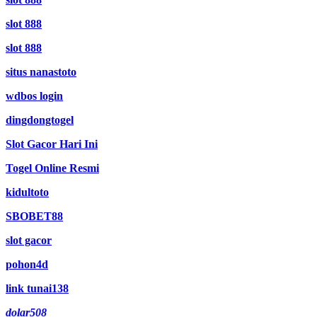
slot 888
slot 888
situs nanastoto
wdbos login
dingdongtogel
Slot Gacor Hari Ini
Togel Online Resmi
kidultoto
SBOBET88
slot gacor
pohon4d
link tunai138
dolar508