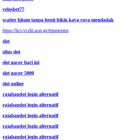
velosbet77
scatter hitam tanpa henti bikin kaya raya mendadak
https://hci-vr.dit.uop.gr/tripmentor
slot
situs slot
slot gacor hari ini
slot gacor 5000
slot online
rajabandot login alternatif
rajabandot login alternatif
rajabandot login alternatif
rajabandot login alternatif
rajabandot login alternatif