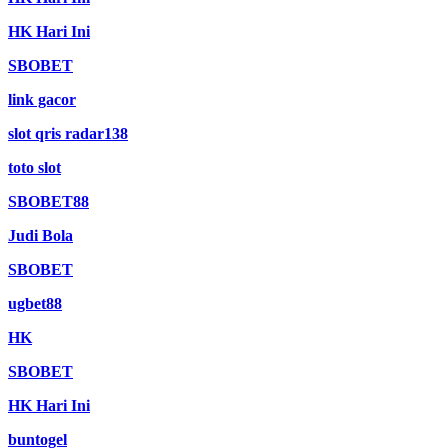
HK Hari Ini
SBOBET
link gacor
slot qris radar138
toto slot
SBOBET88
Judi Bola
SBOBET
ugbet88
HK
SBOBET
HK Hari Ini
buntogel