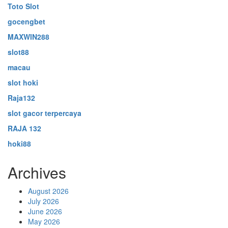
Toto Slot
gocengbet
MAXWIN288
slot88
macau
slot hoki
Raja132
slot gacor terpercaya
RAJA 132
hoki88
Archives
August 2026
July 2026
June 2026
May 2026