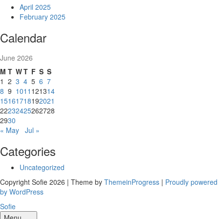
April 2025
February 2025
Calendar
June 2026
M
T
W
T
F
S
S
1
2
3
4
5
6
7
8
9
10
11
12
13
14
15
16
17
18
19
20
21
22
23
24
25
26
27
28
29
30
« May
Jul »
Categories
Uncategorized
Copyright Sofie 2026 | Theme by
ThemeinProgress
|
Proudly powered
by WordPress
Sofie
Menu