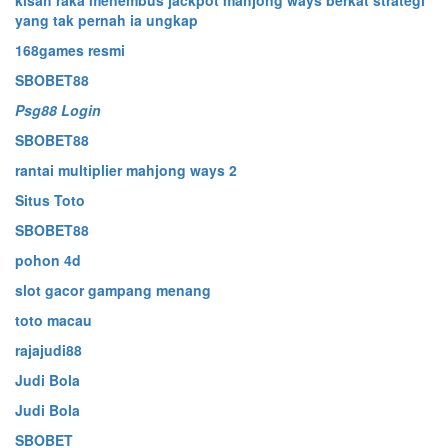
kisah raka menembus jackpot mahjong ways berkat strategi
yang tak pernah ia ungkap
168games resmi
SBOBET88
Psg88 Login
SBOBET88
rantai multiplier mahjong ways 2
Situs Toto
SBOBET88
pohon 4d
slot gacor gampang menang
toto macau
rajajudi88
Judi Bola
Judi Bola
SBOBET