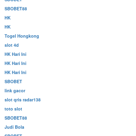
SBOBET88
HK
HK
Togel Hongkong
slot 4d
HK Hari Ini
HK Hari Ini
HK Hari Ini
SBOBET
link gacor
slot qris radar138
toto slot
SBOBET88
Judi Bola