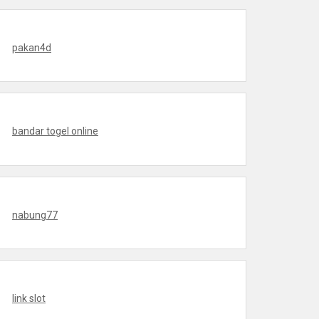
pakan4d
bandar togel online
nabung77
link slot