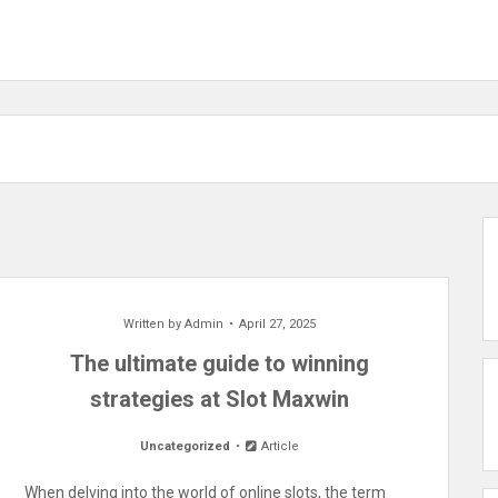
Written by
Admin
April 27, 2025
The ultimate guide to winning
strategies at Slot Maxwin
Uncategorized
Article
When delving into the world of online slots, the term