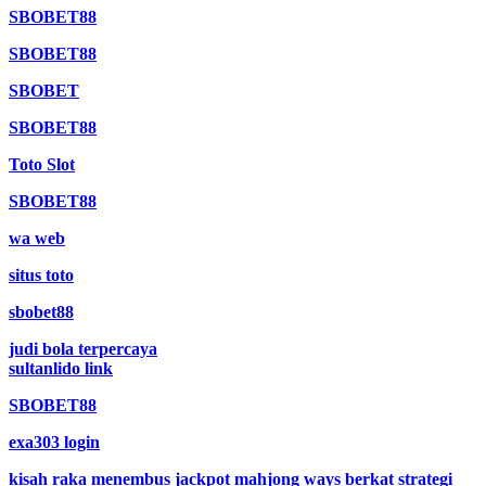
SBOBET88
SBOBET88
SBOBET
SBOBET88
Toto Slot
SBOBET88
wa web
situs toto
sbobet88
judi bola terpercaya
sultanlido link
SBOBET88
exa303 login
kisah raka menembus jackpot mahjong ways berkat strategi