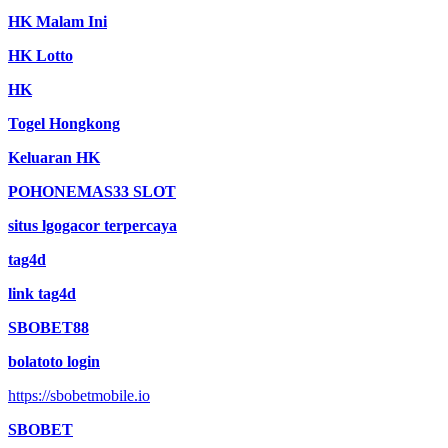
HK Malam Ini
HK Lotto
HK
Togel Hongkong
Keluaran HK
POHONEMAS33 SLOT
situs lgogacor terpercaya
tag4d
link tag4d
SBOBET88
bolatoto login
https://sbobetmobile.io
SBOBET