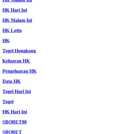
HK Hari Ini
HK Malam Ini
HK Lotto
HK
Togel Hongkong
Keluaran HK
Pengeluaran HK
Data HK
Togel Hari Ini
Togel
HK Hari Ini
SBOBET88
SBOBET