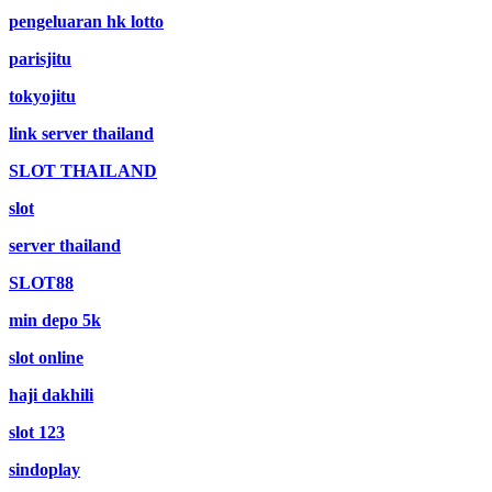
pengeluaran hk lotto
parisjitu
tokyojitu
link server thailand
SLOT THAILAND
slot
server thailand
SLOT88
min depo 5k
slot online
haji dakhili
slot 123
sindoplay