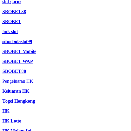
slot gacor
SBOBET88
SBOBET
link slot
situs bolaslot99
SBOBET Mobile
SBOBET WAP
SBOBET88
Pengeluaran HK
Keluaran HK
Togel Hongkong
HK
HK Lotto
HK Malam Ini