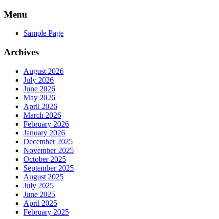
Skip
Menu
to
content
Sample Page
Archives
August 2026
July 2026
June 2026
May 2026
April 2026
March 2026
February 2026
January 2026
December 2025
November 2025
October 2025
September 2025
August 2025
July 2025
June 2025
April 2025
February 2025