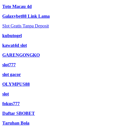
Toto Macau 4d
Galaxybet88 Link Lama
Slot Gratis Tanpa Deposit
kubutogel
kawat4d slot
GARENGONGKO
slot777
slot gacor
OLYMPUS88
slot
fokus777
Daftar SBOBET
Taruhan Bola