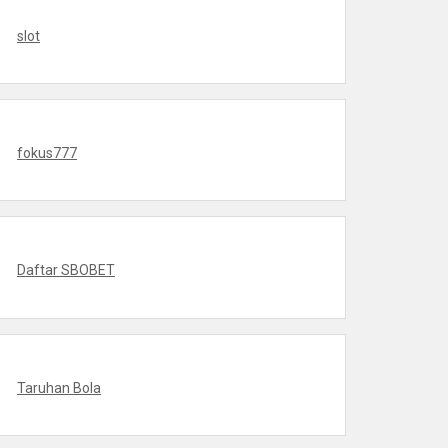
slot
fokus777
Daftar SBOBET
Taruhan Bola