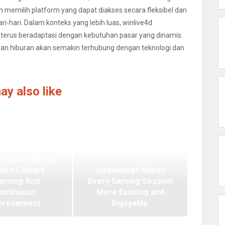
h memilih platform yang dapat diakses secara fleksibel dan
ari. Dalam konteks yang lebih luas, winlive4d
 terus beradaptasi dengan kebutuhan pasar yang dinamis.
n hiburan akan semakin terhubung dengan teknologi dan
ay also like
ic Excellence
uires Smart
Jutawanbet Makes
arning And
Every Gaming Session
ontinuous
More Exciting and
provement
Enjoyable