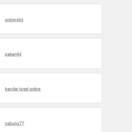
sniperslot
pakan4d
bandar togel online
nabung77