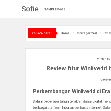
Skip
Sofie
to
SAMPLE PAGE
content
Home
Uncategorized
Review
You are here :
Written by
Review fitur Winlive4d 
Uncate
Perkembangan Winlive4d di Era 
Dalam beberapa tahun terakhir, dunia digital m
berbagai platform hiburan berbasis internet. Sa