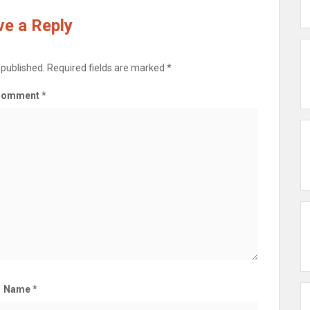
e a Reply
 published.
Required fields are marked
*
Comment
*
Name
*