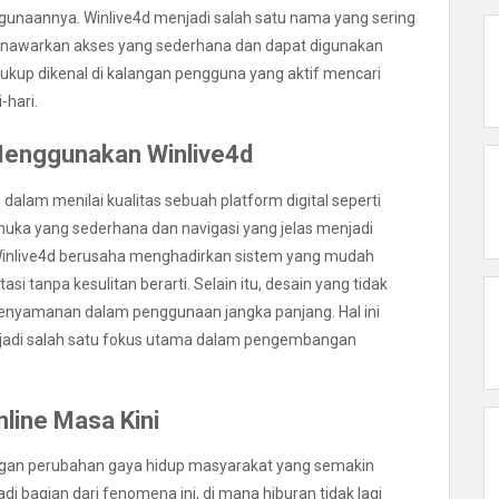
nggunaannya. Winlive4d menjadi salah satu nama yang sering
enawarkan akses yang sederhana dan dapat digunakan
cukup dikenal di kalangan pengguna yang aktif mencari
-hari.
enggunakan Winlive4d
lam menilai kualitas sebuah platform digital seperti
rmuka yang sederhana dan navigasi yang jelas menjadi
 Winlive4d berusaha menghadirkan sistem yang mudah
 tanpa kesulitan berarti. Selain itu, desain yang tidak
enyamanan dalam penggunaan jangka panjang. Hal ini
di salah satu fokus utama dalam pengembangan
nline Masa Kini
engan perubahan gaya hidup masyarakat yang semakin
di bagian dari fenomena ini, di mana hiburan tidak lagi