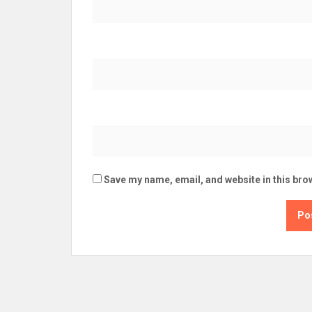
Save my name, email, and website in this bro