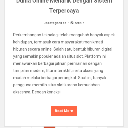
Dunia Online Menarik Dengan Sistem
Terpercaya
Uncategorized
Article
Perkembangan teknologi telah mengubah banyak aspek
kehidupan, termasuk cara masyarakat menikmati
hiburan secara online. Salah satu bentuk hiburan digital
yang semakin populer adalah situs slot. Platform ini
menawarkan berbagai pilihan permainan dengan
tampilan modern, fitur interaktif, serta akses yang
mudah melalui berbagai perangkat. Saat ini, banyak
pengguna memilih situs slot karena kemudahan
aksesnya. Dengan koneksi
Read More