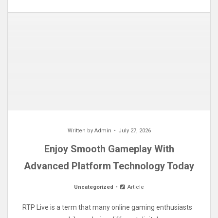
Written by
Admin
July 27, 2026
Enjoy Smooth Gameplay With
Advanced Platform Technology Today
Uncategorized
Article
RTP Live is a term that many online gaming enthusiasts