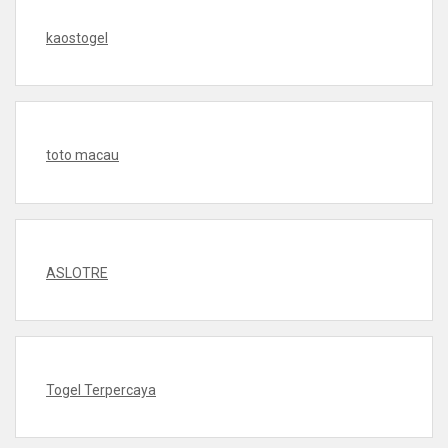
kaostogel
toto macau
ASLOTRE
Togel Terpercaya