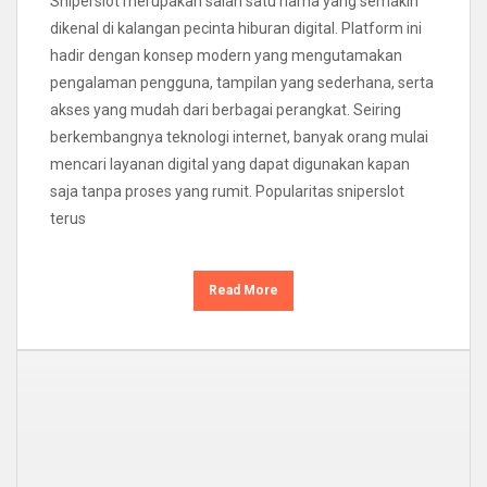
Sniperslot merupakan salah satu nama yang semakin
dikenal di kalangan pecinta hiburan digital. Platform ini
hadir dengan konsep modern yang mengutamakan
pengalaman pengguna, tampilan yang sederhana, serta
akses yang mudah dari berbagai perangkat. Seiring
berkembangnya teknologi internet, banyak orang mulai
mencari layanan digital yang dapat digunakan kapan
saja tanpa proses yang rumit. Popularitas sniperslot
terus
Read More