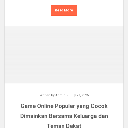
Read More
Written by
Admin
July 27, 2026
Game Online Populer yang Cocok
Dimainkan Bersama Keluarga dan
Teman Dekat