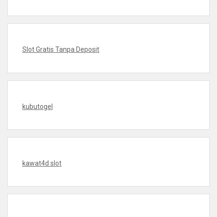
Slot Gratis Tanpa Deposit
kubutogel
kawat4d slot