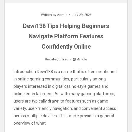
Written by
Admin
July 29, 2026
Dewi138 Tips Helping Beginners
Navigate Platform Features
Confidently Online
Uncategorized
Article
Introduction Dewi138 is a name that is often mentioned
in online gaming communities, particularly among
players interested in digital casino-style games and
online entertainment. As with many gaming platforms,
users are typically drawn to features such as game
variety, user-friendly navigation, and convenient access
across multiple devices. This article provides a general
overview of what