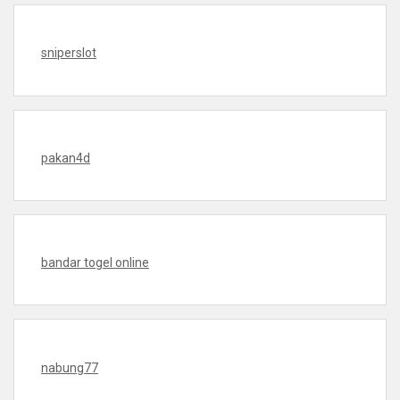
sniperslot
pakan4d
bandar togel online
nabung77