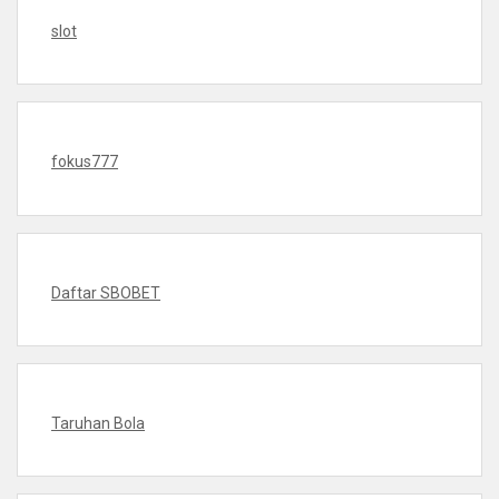
slot
fokus777
Daftar SBOBET
Taruhan Bola