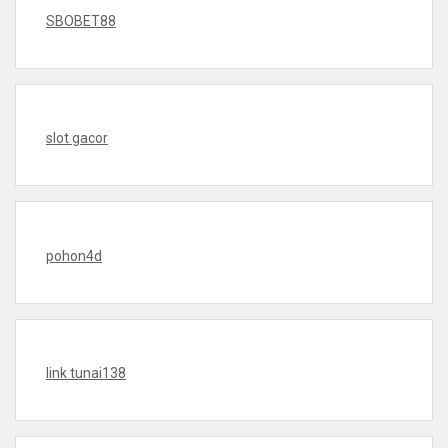
SBOBET88
slot gacor
pohon4d
link tunai138