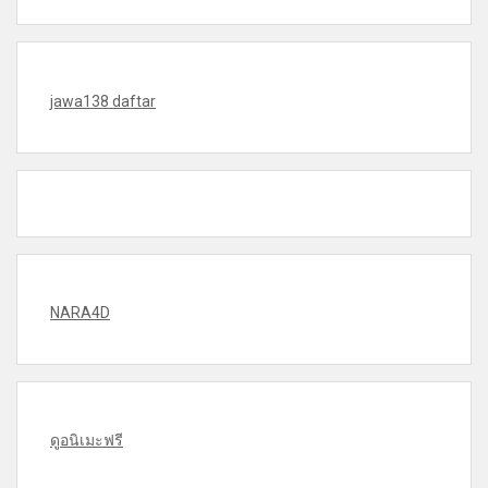
jawa138 daftar
NARA4D
ดูอนิเมะฟรี