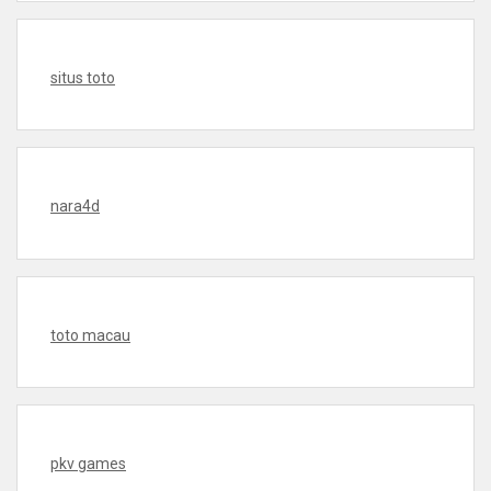
situs toto
nara4d
toto macau
pkv games