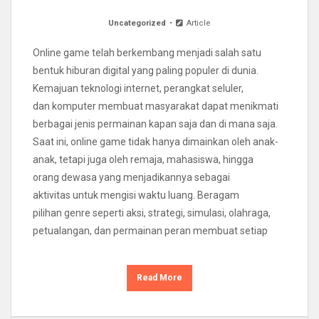
Uncategorized
Article
Online game telah berkembang menjadi salah satu
bentuk hiburan digital yang paling populer di dunia.
Kemajuan teknologi internet, perangkat seluler,
dan komputer membuat masyarakat dapat menikmati
berbagai jenis permainan kapan saja dan di mana saja.
Saat ini, online game tidak hanya dimainkan oleh anak-
anak, tetapi juga oleh remaja, mahasiswa, hingga
orang dewasa yang menjadikannya sebagai
aktivitas untuk mengisi waktu luang. Beragam
pilihan genre seperti aksi, strategi, simulasi, olahraga,
petualangan, dan permainan peran membuat setiap
Read More