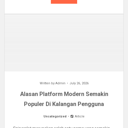
Written by
Admin
July 26, 2026
Alasan Platform Modern Semakin
Populer Di Kalangan Pengguna
Uncategorized
Article