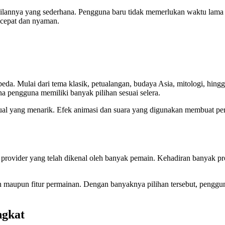
ilannya yang sederhana. Pengguna baru tidak memerlukan waktu lama
 cepat dan nyaman.
. Mulai dari tema klasik, petualangan, budaya Asia, mitologi, hingg
a pengguna memiliki banyak pilihan sesuai selera.
sual yang menarik. Efek animasi dan suara yang digunakan membuat per
rovider yang telah dikenal oleh banyak pemain. Kehadiran banyak pr
mpilan maupun fitur permainan. Dengan banyaknya pilihan tersebut, peng
ngkat