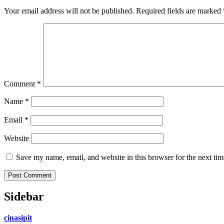
Your email address will not be published.
Required fields are marked
Comment
*
Name
*
Email
*
Website
Save my name, email, and website in this browser for the next ti
Sidebar
cinasipit