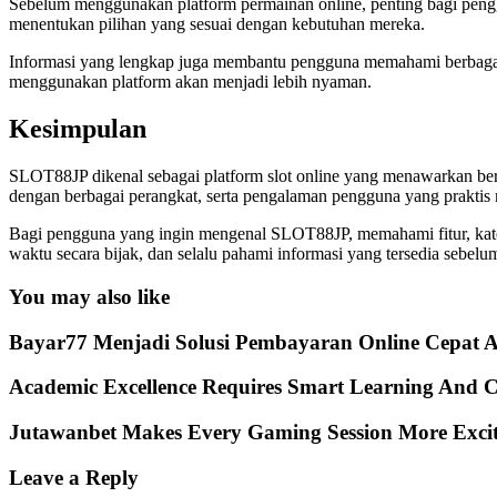
Sebelum menggunakan platform permainan online, penting bagi pengg
menentukan pilihan yang sesuai dengan kebutuhan mereka.
Informasi yang lengkap juga membantu pengguna memahami berbagai 
menggunakan platform akan menjadi lebih nyaman.
Kesimpulan
SLOT88JP dikenal sebagai platform slot online yang menawarkan ber
dengan berbagai perangkat, serta pengalaman pengguna yang praktis 
Bagi pengguna yang ingin mengenal SLOT88JP, memahami fitur, kateg
waktu secara bijak, dan selalu pahami informasi yang tersedia seb
You may also like
Bayar77 Menjadi Solusi Pembayaran Online Cepat 
Academic Excellence Requires Smart Learning And 
Jutawanbet Makes Every Gaming Session More Excit
Leave a Reply