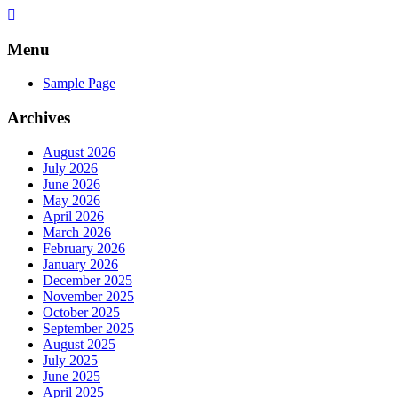
Skip
to
content
Menu
Sample Page
Archives
August 2026
July 2026
June 2026
May 2026
April 2026
March 2026
February 2026
January 2026
December 2025
November 2025
October 2025
September 2025
August 2025
July 2025
June 2025
April 2025