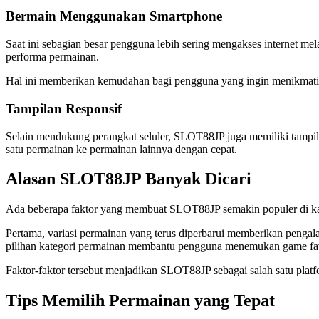
Bermain Menggunakan Smartphone
Saat ini sebagian besar pengguna lebih sering mengakses internet me
performa permainan.
Hal ini memberikan kemudahan bagi pengguna yang ingin menikmati
Tampilan Responsif
Selain mendukung perangkat seluler, SLOT88JP juga memiliki tampila
satu permainan ke permainan lainnya dengan cepat.
Alasan SLOT88JP Banyak Dicari
Ada beberapa faktor yang membuat SLOT88JP semakin populer di kala
Pertama, variasi permainan yang terus diperbarui memberikan peng
pilihan kategori permainan membantu pengguna menemukan game favor
Faktor-faktor tersebut menjadikan SLOT88JP sebagai salah satu plat
Tips Memilih Permainan yang Tepat