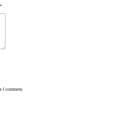
*
me I comment.