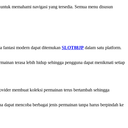
 untuk memahami navigasi yang tersedia. Semua menu disusun
a fantasi modern dapat ditemukan
SLOT88JP
dalam satu platform.
mainan terasa lebih hidup sehingga pengguna dapat menikmati setiap
ovider membuat koleksi permainan terus bertambah sehingga
guna dapat mencoba berbagai jenis permainan tanpa harus berpindah ke