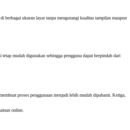
 di berbagai ukuran layar tanpa mengurangi kualitas tampilan maupun
si tetap mudah digunakan sehingga pengguna dapat berpindah dari
 membuat proses penggunaan menjadi lebih mudah dipahami. Ketiga,
ainan online.