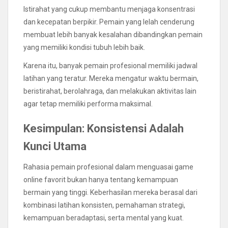
Istirahat yang cukup membantu menjaga konsentrasi
dan kecepatan berpikir. Pemain yang lelah cenderung
membuat lebih banyak kesalahan dibandingkan pemain
yang memiliki kondisi tubuh lebih baik.
Karena itu, banyak pemain profesional memiliki jadwal
latihan yang teratur. Mereka mengatur waktu bermain,
beristirahat, berolahraga, dan melakukan aktivitas lain
agar tetap memiliki performa maksimal.
Kesimpulan: Konsistensi Adalah
Kunci Utama
Rahasia pemain profesional dalam menguasai game
online favorit bukan hanya tentang kemampuan
bermain yang tinggi. Keberhasilan mereka berasal dari
kombinasi latihan konsisten, pemahaman strategi,
kemampuan beradaptasi, serta mental yang kuat.