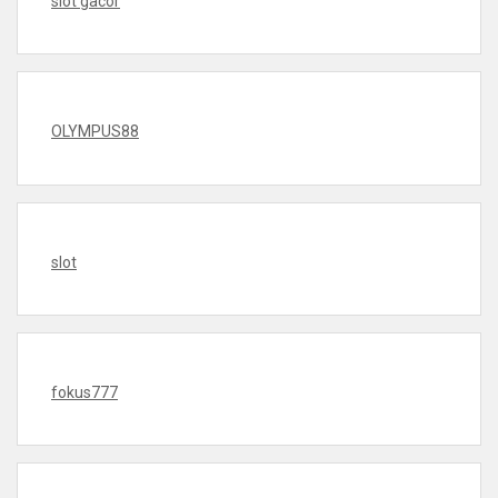
slot gacor
OLYMPUS88
slot
fokus777