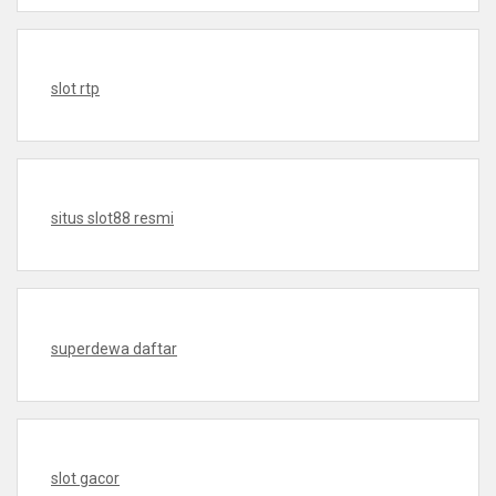
slot rtp
situs slot88 resmi
superdewa daftar
slot gacor