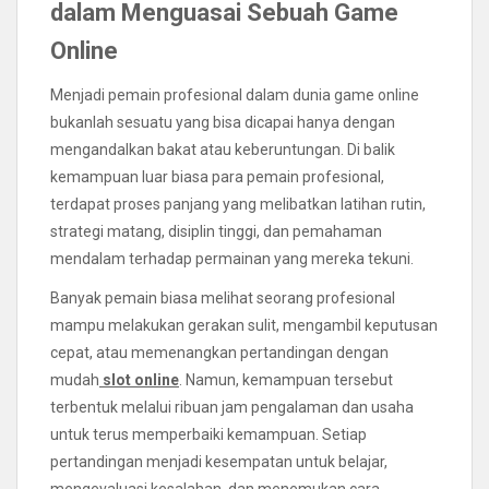
dalam Menguasai Sebuah Game
Online
Menjadi pemain profesional dalam dunia game online
bukanlah sesuatu yang bisa dicapai hanya dengan
mengandalkan bakat atau keberuntungan. Di balik
kemampuan luar biasa para pemain profesional,
terdapat proses panjang yang melibatkan latihan rutin,
strategi matang, disiplin tinggi, dan pemahaman
mendalam terhadap permainan yang mereka tekuni.
Banyak pemain biasa melihat seorang profesional
mampu melakukan gerakan sulit, mengambil keputusan
cepat, atau memenangkan pertandingan dengan
mudah
slot online
. Namun, kemampuan tersebut
terbentuk melalui ribuan jam pengalaman dan usaha
untuk terus memperbaiki kemampuan. Setiap
pertandingan menjadi kesempatan untuk belajar,