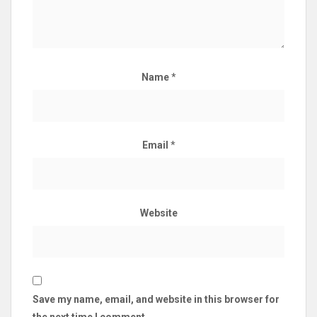
Name
*
Email
*
Website
Save my name, email, and website in this browser for
the next time I comment.