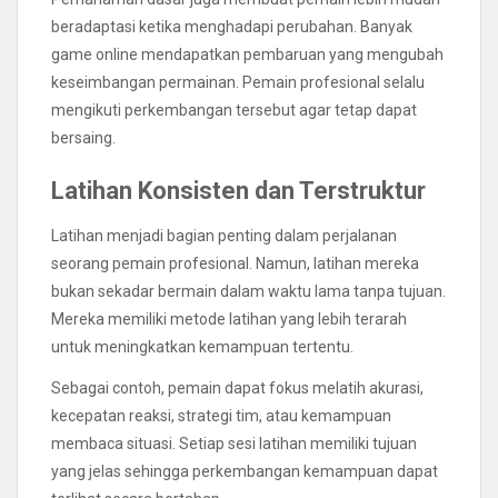
beradaptasi ketika menghadapi perubahan. Banyak
game online mendapatkan pembaruan yang mengubah
keseimbangan permainan. Pemain profesional selalu
mengikuti perkembangan tersebut agar tetap dapat
bersaing.
Latihan Konsisten dan Terstruktur
Latihan menjadi bagian penting dalam perjalanan
seorang pemain profesional. Namun, latihan mereka
bukan sekadar bermain dalam waktu lama tanpa tujuan.
Mereka memiliki metode latihan yang lebih terarah
untuk meningkatkan kemampuan tertentu.
Sebagai contoh, pemain dapat fokus melatih akurasi,
kecepatan reaksi, strategi tim, atau kemampuan
membaca situasi. Setiap sesi latihan memiliki tujuan
yang jelas sehingga perkembangan kemampuan dapat