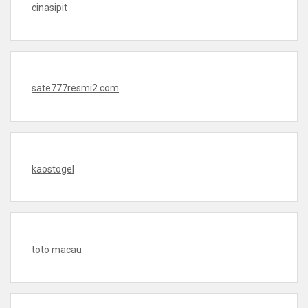
cinasipit
sate777resmi2.com
kaostogel
toto macau