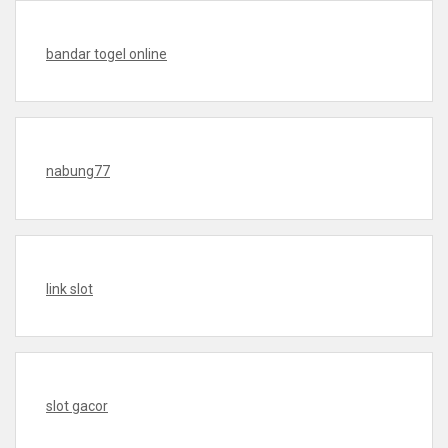
bandar togel online
nabung77
link slot
slot gacor