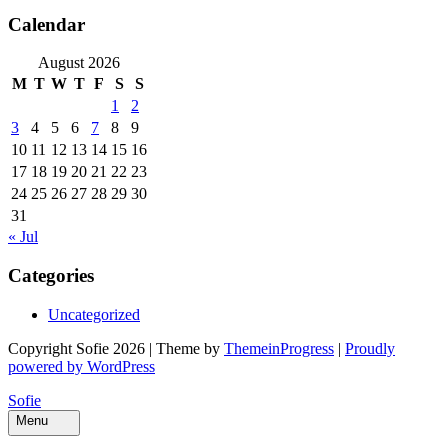
Calendar
August 2026
M
T
W
T
F
S
S
1
2
3
4
5
6
7
8
9
10
11
12
13
14
15
16
17
18
19
20
21
22
23
24
25
26
27
28
29
30
31
« Jul
Categories
Uncategorized
Copyright Sofie 2026 | Theme by
ThemeinProgress
|
Proudly
powered by WordPress
Sofie
Menu