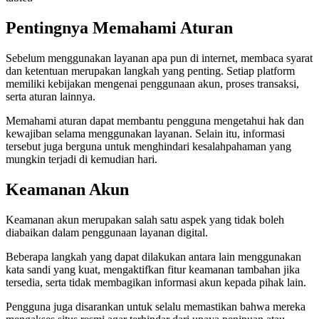
Pentingnya Memahami Aturan
Sebelum menggunakan layanan apa pun di internet, membaca syarat
dan ketentuan merupakan langkah yang penting. Setiap platform
memiliki kebijakan mengenai penggunaan akun, proses transaksi,
serta aturan lainnya.
Memahami aturan dapat membantu pengguna mengetahui hak dan
kewajiban selama menggunakan layanan. Selain itu, informasi
tersebut juga berguna untuk menghindari kesalahpahaman yang
mungkin terjadi di kemudian hari.
Keamanan Akun
Keamanan akun merupakan salah satu aspek yang tidak boleh
diabaikan dalam penggunaan layanan digital.
Beberapa langkah yang dapat dilakukan antara lain menggunakan
kata sandi yang kuat, mengaktifkan fitur keamanan tambahan jika
tersedia, serta tidak membagikan informasi akun kepada pihak lain.
Pengguna juga disarankan untuk selalu memastikan bahwa mereka