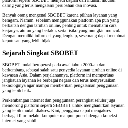
platform seperti SBOBET menjadi bagian dari industri hiburan
daring yang terus mengalami perubahan dan inovasi.
Banyak orang mengenal SBOBET karena pilihan layanan yang
beragam. Namun, sebelum menggunakan platform apa pun yang
berkaitan dengan taruhan online, penting untuk memahami cara
kerjanya, aturan yang berlaku, serta risiko yang mungkin muncul.
Dengan memiliki informasi yang lengkap, seseorang dapat membuat
keputusan yang lebih bijak.
Sejarah Singkat SBOBET
SBOBET mulai beroperasi pada awal tahun 2000-an dan
berkembang sebagai salah satu penyedia layanan taruhan online di
kawasan Asia. Dalam perjalanannya, platform ini memperluas
jangkauan layanan ke berbagai negara dan terus menyesuaikan
teknologinya agar mampu memberikan pengalaman penggunaan
yang lebih baik.
Perkembangan internet dan penggunaan perangkat seluler juga
mendorong platform seperti SBOBET untuk menghadirkan layanan
yang lebih mudah diakses. Kini, pengguna dapat mengakses
berbagai fitur melalui komputer maupun ponsel dengan koneksi
internet yang stabil.