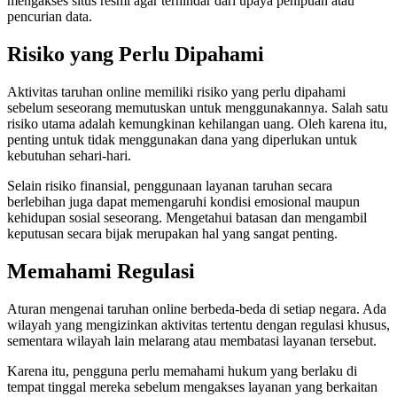
mengakses situs resmi agar terhindar dari upaya penipuan atau
pencurian data.
Risiko yang Perlu Dipahami
Aktivitas taruhan online memiliki risiko yang perlu dipahami
sebelum seseorang memutuskan untuk menggunakannya. Salah satu
risiko utama adalah kemungkinan kehilangan uang. Oleh karena itu,
penting untuk tidak menggunakan dana yang diperlukan untuk
kebutuhan sehari-hari.
Selain risiko finansial, penggunaan layanan taruhan secara
berlebihan juga dapat memengaruhi kondisi emosional maupun
kehidupan sosial seseorang. Mengetahui batasan dan mengambil
keputusan secara bijak merupakan hal yang sangat penting.
Memahami Regulasi
Aturan mengenai taruhan online berbeda-beda di setiap negara. Ada
wilayah yang mengizinkan aktivitas tertentu dengan regulasi khusus,
sementara wilayah lain melarang atau membatasi layanan tersebut.
Karena itu, pengguna perlu memahami hukum yang berlaku di
tempat tinggal mereka sebelum mengakses layanan yang berkaitan