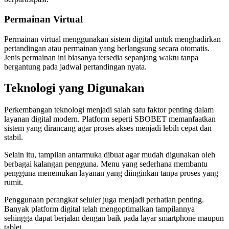
Permainan Virtual
Permainan virtual menggunakan sistem digital untuk menghadirkan
pertandingan atau permainan yang berlangsung secara otomatis.
Jenis permainan ini biasanya tersedia sepanjang waktu tanpa
bergantung pada jadwal pertandingan nyata.
Teknologi yang Digunakan
Perkembangan teknologi menjadi salah satu faktor penting dalam
layanan digital modern. Platform seperti SBOBET memanfaatkan
sistem yang dirancang agar proses akses menjadi lebih cepat dan
stabil.
Selain itu, tampilan antarmuka dibuat agar mudah digunakan oleh
berbagai kalangan pengguna. Menu yang sederhana membantu
pengguna menemukan layanan yang diinginkan tanpa proses yang
rumit.
Penggunaan perangkat seluler juga menjadi perhatian penting.
Banyak platform digital telah mengoptimalkan tampilannya
sehingga dapat berjalan dengan baik pada layar smartphone maupun
tablet.