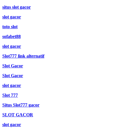
situs slot gacor
slot gacor
toto slot
sofabet88
slot gacor
Slot777 link alternatif
Slot Gacor
Slot Gacor
slot gacor
Slot 777
Situs Slot777 gacor
SLOT GACOR
slot gacor