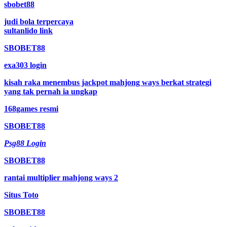
sbobet88
judi bola terpercaya
sultanlido link
SBOBET88
exa303 login
kisah raka menembus jackpot mahjong ways berkat strategi
yang tak pernah ia ungkap
168games resmi
SBOBET88
Psg88 Login
SBOBET88
rantai multiplier mahjong ways 2
Situs Toto
SBOBET88