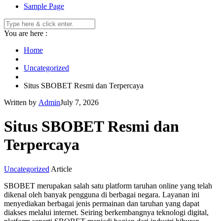
Sample Page
You are here :
Home
Uncategorized
Situs SBOBET Resmi dan Terpercaya
Written by
Admin
July 7, 2026
Situs SBOBET Resmi dan
Terpercaya
Uncategorized
Article
SBOBET merupakan salah satu platform taruhan online yang telah
dikenal oleh banyak pengguna di berbagai negara. Layanan ini
menyediakan berbagai jenis permainan dan taruhan yang dapat
diakses melalui internet. Seiring berkembangnya teknologi digital,