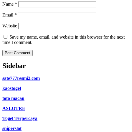
Name
*
Email
*
Website
Save my name, email, and website in this browser for the next
time I comment.
Sidebar
sate777resmi2.com
kaostogel
toto macau
ASLOTRE
Togel Terpercaya
sniperslot