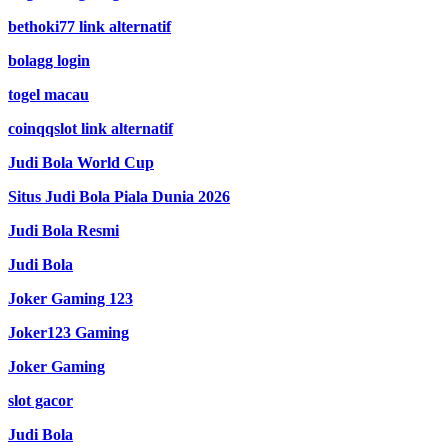
bethoki77 link alternatif
bolagg login
togel macau
coinqqslot link alternatif
Judi Bola World Cup
Situs Judi Bola Piala Dunia 2026
Judi Bola Resmi
Judi Bola
Joker Gaming 123
Joker123 Gaming
Joker Gaming
slot gacor
Judi Bola