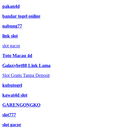
pakan4d
bandar togel online
nabung77
link slot
slot gacor
Toto Macau 4d
Galaxybet88 Link Lama
Slot Gratis Tanpa Deposit
kubutogel
kawat4d slot
GARENGONGKO
slot777
slot gacor