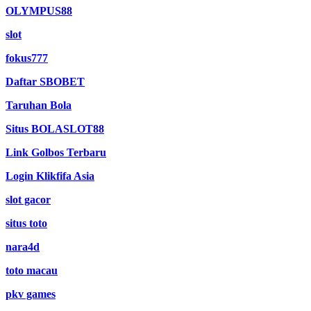
OLYMPUS88
slot
fokus777
Daftar SBOBET
Taruhan Bola
Situs BOLASLOT88
Link Golbos Terbaru
Login Klikfifa Asia
slot gacor
situs toto
nara4d
toto macau
pkv games