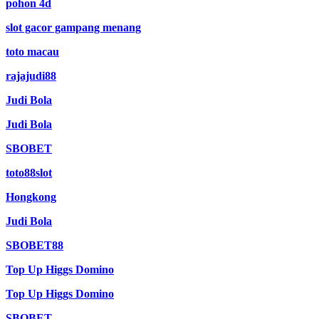
pohon 4d
slot gacor gampang menang
toto macau
rajajudi88
Judi Bola
Judi Bola
SBOBET
toto88slot
Hongkong
Judi Bola
SBOBET88
Top Up Higgs Domino
Top Up Higgs Domino
SBOBET