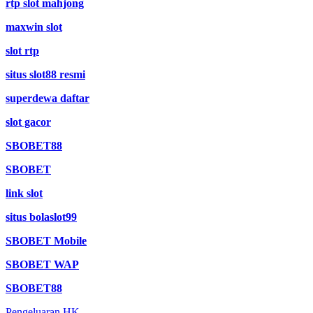
rtp slot mahjong
maxwin slot
slot rtp
situs slot88 resmi
superdewa daftar
slot gacor
SBOBET88
SBOBET
link slot
situs bolaslot99
SBOBET Mobile
SBOBET WAP
SBOBET88
Pengeluaran HK