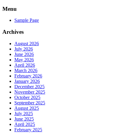
Skip
Menu
to
content
Sample Page
Archives
August 2026
July 2026
June 2026
May 2026
April 2026
March 2026
February 2026
January 2026
December 2025
November 2025
October 2025
September 2025
August 2025
July 2025
June 2025
April 2025
February 2025