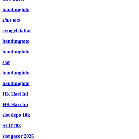
bandungtoto
situs toto
cvtogel daftar
bandungtoto
bandungtoto
slot
bandungtoto
bandungtoto
HK Hari Ini
HK Hari Ini
slot depo 10k
SLOT88
slot gacor 2026