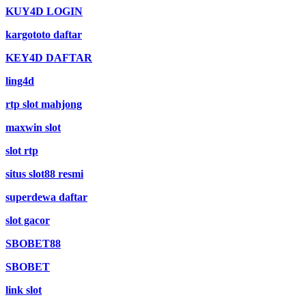
KUY4D LOGIN
kargototo daftar
KEY4D DAFTAR
ling4d
rtp slot mahjong
maxwin slot
slot rtp
situs slot88 resmi
superdewa daftar
slot gacor
SBOBET88
SBOBET
link slot