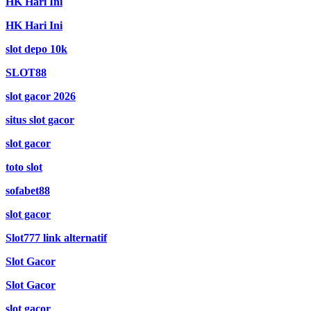
HK Hari Ini
HK Hari Ini
slot depo 10k
SLOT88
slot gacor 2026
situs slot gacor
slot gacor
toto slot
sofabet88
slot gacor
Slot777 link alternatif
Slot Gacor
Slot Gacor
slot gacor