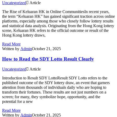
Uncategorized
Article
The Rise of Keluaran HK in Online CommunitiesIn recent years,
the term “Keluaran HK” has gained significant traction across online
platforms, especially among those who closely follow lottery results
and statistical data analysis. Originating from the Hong Kong lottery
scene, Keluaran HK refers to the official outcome or result of the
Hong Kong lottery draws,
Read More
Written by
Admin
October 21, 2025
How to Read the SDY Lotto Result Clearly
Uncategorized
Article
Introduction to Result SDY LottoResult SDY Lotto refers to the
published outcome of the SDY lottery draw, an event that garners
attention from thousands of individuals daily who are hoping to
transform their fortunes. These results are not just numbers on a
screen; for many, they symbolize hope, opportunity, and the
potential for a new
Read More
Written by
Admin
October 21, 2025