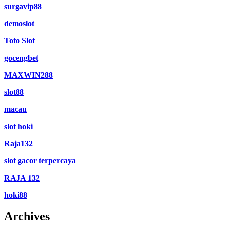
surgavip88
demoslot
Toto Slot
gocengbet
MAXWIN288
slot88
macau
slot hoki
Raja132
slot gacor terpercaya
RAJA 132
hoki88
Archives