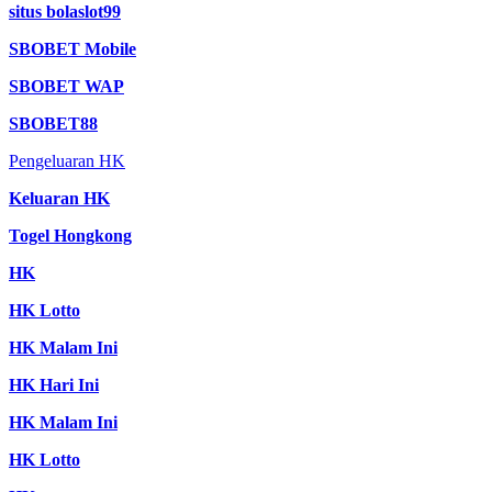
situs bolaslot99
SBOBET Mobile
SBOBET WAP
SBOBET88
Pengeluaran HK
Keluaran HK
Togel Hongkong
HK
HK Lotto
HK Malam Ini
HK Hari Ini
HK Malam Ini
HK Lotto