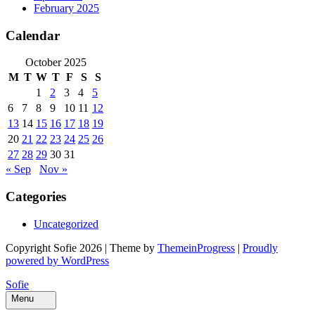
February 2025
Calendar
October 2025
M
T
W
T
F
S
S
1
2
3
4
5
6
7
8
9
10
11
12
13
14
15
16
17
18
19
20
21
22
23
24
25
26
27
28
29
30
31
« Sep
Nov »
Categories
Uncategorized
Copyright Sofie 2026 | Theme by
ThemeinProgress
|
Proudly
powered by WordPress
Sofie
Menu