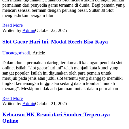
permainan dari penyedia game ternama di dunia. Bagi pemain yang
mencari sensasi bermain dengan peluang besar, Sultan88 Slot
menghadirkan beragam fitur
Read More
Written by
Admin
October 22, 2025
Slot Gacor Hari Ini, Modal Receh Bisa Kaya
Uncategorized
Article
Dalam dunia permainan daring, terutama di kalangan pencinta slot
online, istilah “slot gacor hari ini” telah menjadi kata kunci yang
sangat populer. Istilah ini digunakan oleh para pemain untuk
merujuk pada jenis atau judul slot tertentu yang dianggap memiliki
tingkat kemenangan tinggi atau sedang dalam kondisi “mudah
menang”. Meskipun tidak ada jaminan mutlak dalam permainan
Read More
Written by
Admin
October 21, 2025
Keluaran HK Resmi dari Sumber Terpercaya
Online