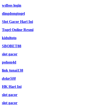
wdbos login
dingdongtogel
Slot Gacor Hari Ini
Togel Online Resmi
kidultoto
SBOBET88
slot gacor
pohon4d
link tunai138
dolar508
HK Hari Ini
slot gacor
slot gacor