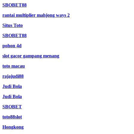
SBOBET88
rantai multiplier mahjong ways 2
Situs Toto
SBOBET88
pohon 4d
slot gacor gampang menang
toto macau
rajajudi88
Judi Bola
Judi Bola
SBOBET
toto88slot
Hongkong