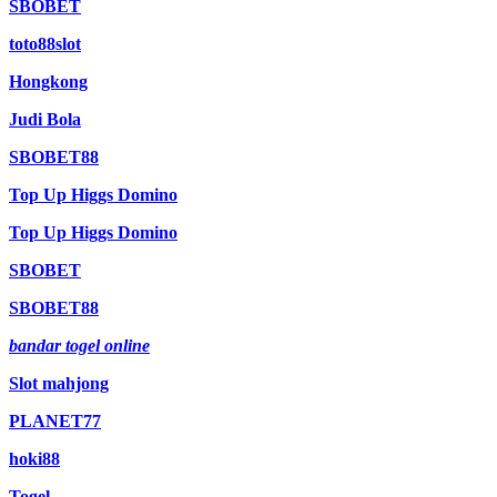
SBOBET
toto88slot
Hongkong
Judi Bola
SBOBET88
Top Up Higgs Domino
Top Up Higgs Domino
SBOBET
SBOBET88
bandar togel online
Slot mahjong
PLANET77
hoki88
Togel