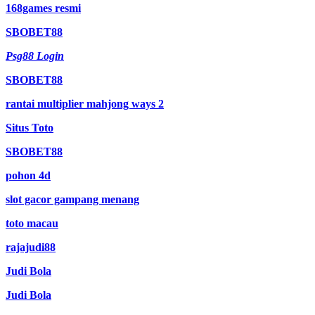
168games resmi
SBOBET88
Psg88 Login
SBOBET88
rantai multiplier mahjong ways 2
Situs Toto
SBOBET88
pohon 4d
slot gacor gampang menang
toto macau
rajajudi88
Judi Bola
Judi Bola