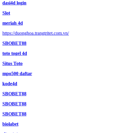
dasi4d login
Slot
meriah 4d
https://duonghoa.trangtritet.com.vn/
SBOBET88
toto togel 4d
Situs Toto
mpo500 daftar
kode4d
SBOBET88
SBOBET88
SBOBET88
biolabet