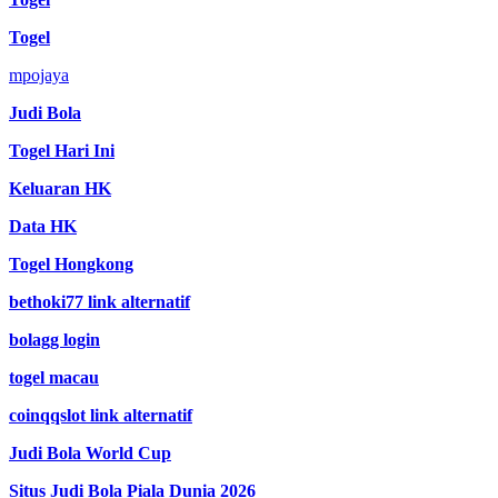
Togel
mpojaya
Judi Bola
Togel Hari Ini
Keluaran HK
Data HK
Togel Hongkong
bethoki77 link alternatif
bolagg login
togel macau
coinqqslot link alternatif
Judi Bola World Cup
Situs Judi Bola Piala Dunia 2026