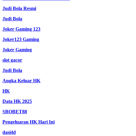
Judi Bola Resmi
Judi Bola
Joker Gaming 123
Joker123 Gaming
Joker Gaming
slot gacor
Judi Bola
Angka Keluar HK
HK
Data HK 2025
SBOBET88
Pengeluaran HK Hari Ini
dasi4d