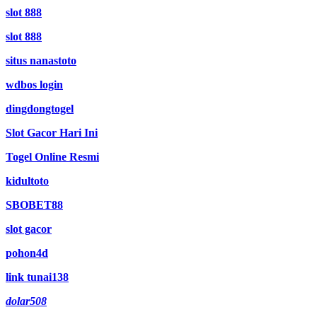
slot 888
slot 888
situs nanastoto
wdbos login
dingdongtogel
Slot Gacor Hari Ini
Togel Online Resmi
kidultoto
SBOBET88
slot gacor
pohon4d
link tunai138
dolar508