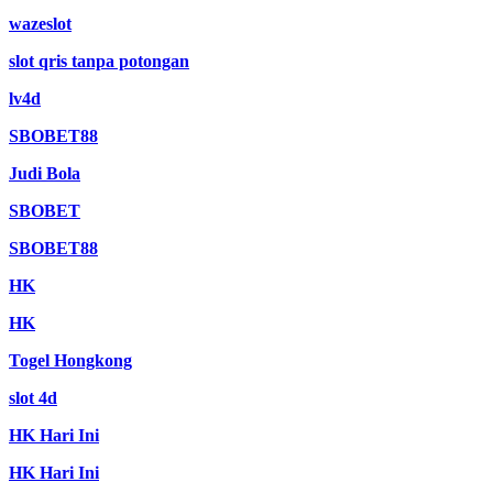
wazeslot
slot qris tanpa potongan
lv4d
SBOBET88
Judi Bola
SBOBET
SBOBET88
HK
HK
Togel Hongkong
slot 4d
HK Hari Ini
HK Hari Ini