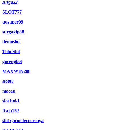
surga22
SLOT777
qqsuper99
surgavip88
demoslot
Toto Slot
gocengbet
MAXWIN288
slot88
macau
slot hoki
Raja132
slot gacor terpercaya