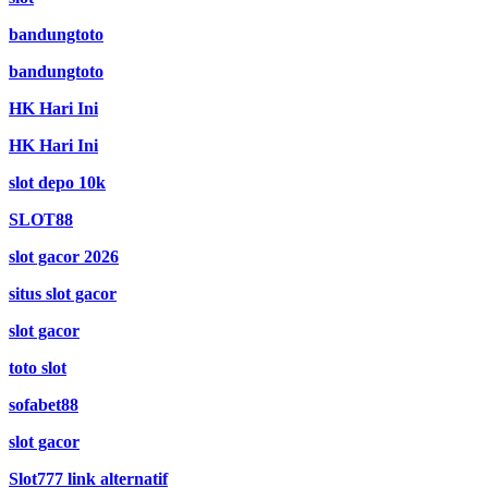
bandungtoto
bandungtoto
HK Hari Ini
HK Hari Ini
slot depo 10k
SLOT88
slot gacor 2026
situs slot gacor
slot gacor
toto slot
sofabet88
slot gacor
Slot777 link alternatif