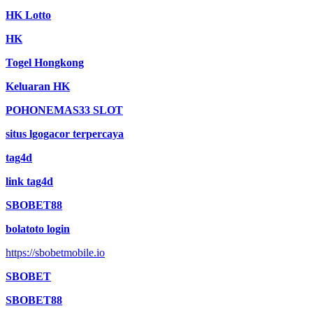
HK Lotto
HK
Togel Hongkong
Keluaran HK
POHONEMAS33 SLOT
situs lgogacor terpercaya
tag4d
link tag4d
SBOBET88
bolatoto login
https://sbobetmobile.io
SBOBET
SBOBET88