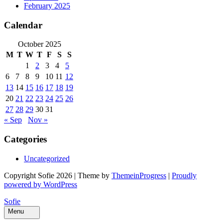
February 2025
Calendar
October 2025
M
T
W
T
F
S
S
1
2
3
4
5
6
7
8
9
10
11
12
13
14
15
16
17
18
19
20
21
22
23
24
25
26
27
28
29
30
31
« Sep
Nov »
Categories
Uncategorized
Copyright Sofie 2026 | Theme by
ThemeinProgress
|
Proudly
powered by WordPress
Sofie
Menu