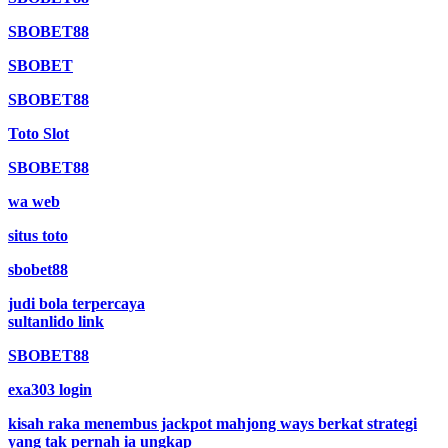
SBOBET88
SBOBET
SBOBET88
Toto Slot
SBOBET88
wa web
situs toto
sbobet88
judi bola terpercaya
sultanlido link
SBOBET88
exa303 login
kisah raka menembus jackpot mahjong ways berkat strategi
yang tak pernah ia ungkap