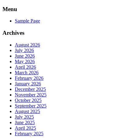
Skip
Menu
to
content
Sample Page
Archives
August 2026
July 2026
June 2026
May 2026
April 2026
March 2026
February 2026
January 2026
December 2025
November 2025
October 2025
September 2025
August 2025
July 2025
June 2025
April 2025
February 2025