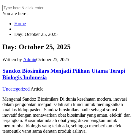
You are here :
Home
Day: October 25, 2025
Day: October 25, 2025
Written by
Admin
October 25, 2025
Sandoz Biosimilars Menjadi Pilihan Utama Terapi
Biologis Indonesia
Uncategorized
Article
Mengenal Sandoz Biosimilars Di dunia kesehatan modern, inovasi
dalam pengobatan menjadi salah satu kunci untuk meningkatkan
kualitas hidup pasien. Sandoz biosimilars hadir sebagai solusi
inovatif dengan menawarkan obat biosimilar yang aman, efektif, dan
terjangkau. Biosimilar adalah obat yang dikembangkan untuk
meniru obat biologis yang telah ada, sehingga memberikan efek
terapeutik yang sama dengan produk aslinya.