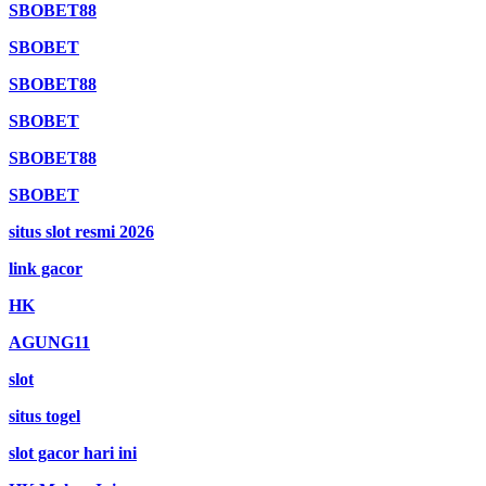
SBOBET88
SBOBET
SBOBET88
SBOBET
SBOBET88
SBOBET
situs slot resmi 2026
link gacor
HK
AGUNG11
slot
situs togel
slot gacor hari ini