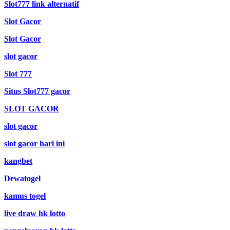
Slot777 link alternatif
Slot Gacor
Slot Gacor
slot gacor
Slot 777
Situs Slot777 gacor
SLOT GACOR
slot gacor
slot gacor hari ini
kangbet
Dewatogel
kamus togel
live draw hk lotto