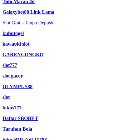
Toto Macau 4d
Galaxybet88 Link Lama
Slot Gratis Tanpa Deposit
kubutogel
kawat4d slot
GARENGONGKO
slot777
slot gacor
OLYMPUS88
slot
fokus777
Daftar SBOBET
Taruhan Bola
Situs BOLASLOT88