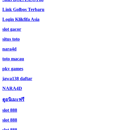
Link Golbos Terbaru
Login Klikfifa Asia
slot gacor
situs toto
nara4d
toto macau
pkv games
jawa138 daftar
NARA4D
ดูอนิเมะฟรี
slot 888
slot 888
slot 888