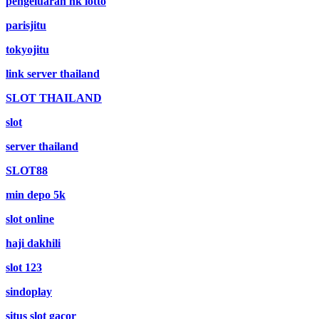
pengeluaran hk lotto
parisjitu
tokyojitu
link server thailand
SLOT THAILAND
slot
server thailand
SLOT88
min depo 5k
slot online
haji dakhili
slot 123
sindoplay
situs slot gacor