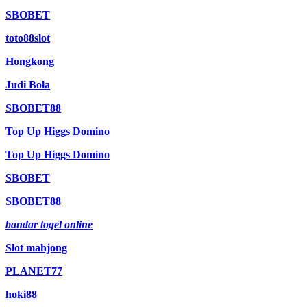
SBOBET
toto88slot
Hongkong
Judi Bola
SBOBET88
Top Up Higgs Domino
Top Up Higgs Domino
SBOBET
SBOBET88
bandar togel online
Slot mahjong
PLANET77
hoki88