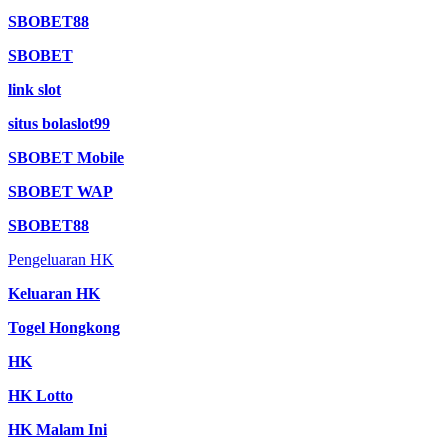
SBOBET88
SBOBET
link slot
situs bolaslot99
SBOBET Mobile
SBOBET WAP
SBOBET88
Pengeluaran HK
Keluaran HK
Togel Hongkong
HK
HK Lotto
HK Malam Ini