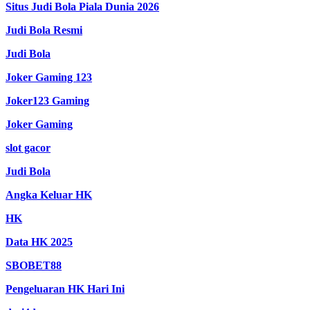
Situs Judi Bola Piala Dunia 2026
Judi Bola Resmi
Judi Bola
Joker Gaming 123
Joker123 Gaming
Joker Gaming
slot gacor
Judi Bola
Angka Keluar HK
HK
Data HK 2025
SBOBET88
Pengeluaran HK Hari Ini