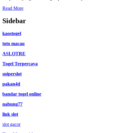
Read More
Sidebar
kaostogel
toto macau
ASLOTRE
Togel Terpercaya
sniperslot
pakan4d
bandar togel online
nabung77
link slot
slot gacor