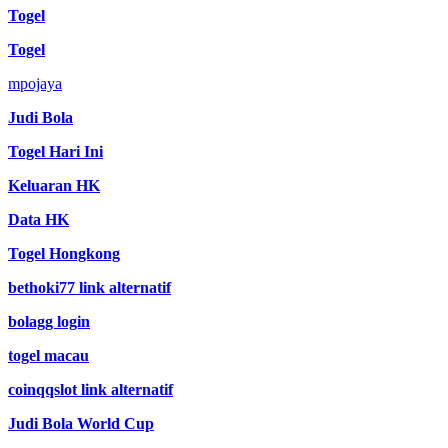
Togel
Togel
mpojaya
Judi Bola
Togel Hari Ini
Keluaran HK
Data HK
Togel Hongkong
bethoki77 link alternatif
bolagg login
togel macau
coinqqslot link alternatif
Judi Bola World Cup