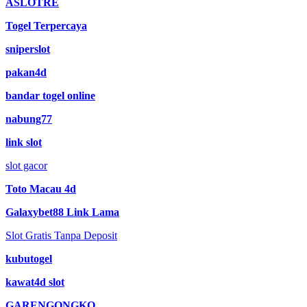
ASLOTRE
Togel Terpercaya
sniperslot
pakan4d
bandar togel online
nabung77
link slot
slot gacor
Toto Macau 4d
Galaxybet88 Link Lama
Slot Gratis Tanpa Deposit
kubutogel
kawat4d slot
GARENGONGKO