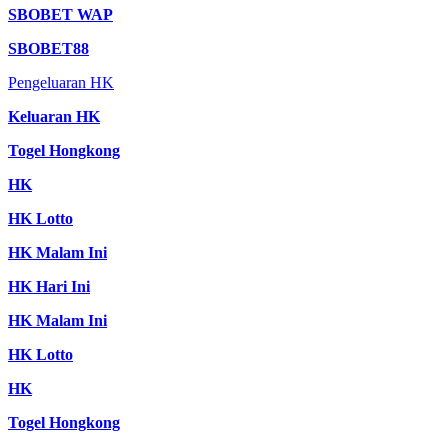
SBOBET WAP
SBOBET88
Pengeluaran HK
Keluaran HK
Togel Hongkong
HK
HK Lotto
HK Malam Ini
HK Hari Ini
HK Malam Ini
HK Lotto
HK
Togel Hongkong