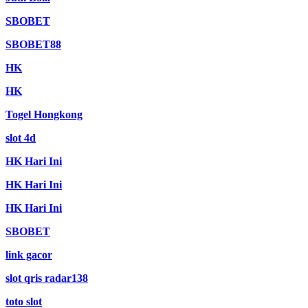
SBOBET
SBOBET88
HK
HK
Togel Hongkong
slot 4d
HK Hari Ini
HK Hari Ini
HK Hari Ini
SBOBET
link gacor
slot qris radar138
toto slot