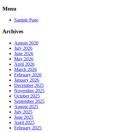
Skip
Menu
to
content
Sample Page
Archives
August 2026
July 2026
June 2026
May 2026
April 2026
March 2026
February 2026
January 2026
December 2025
November 2025
October 2025
September 2025
August 2025
July 2025
June 2025
April 2025
February 2025