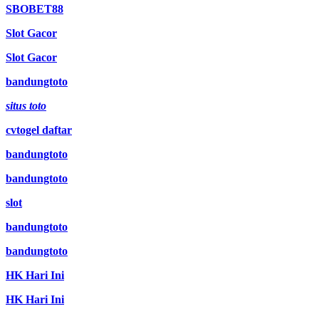
SBOBET88
Slot Gacor
Slot Gacor
bandungtoto
situs toto
cvtogel daftar
bandungtoto
bandungtoto
slot
bandungtoto
bandungtoto
HK Hari Ini
HK Hari Ini