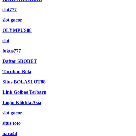
slot777
slot gacor
OLYMPUS88
slot
fokus777
Daftar SBOBET
Taruhan Bola
Situs BOLASLOT88
Link Golbos Terbaru
Login Klikfifa Asia
slot gacor
situs toto
nara4d