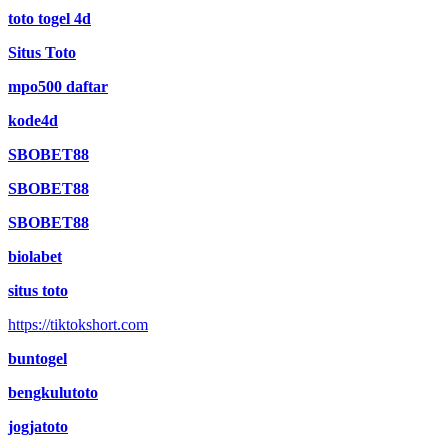
toto togel 4d
Situs Toto
mpo500 daftar
kode4d
SBOBET88
SBOBET88
SBOBET88
biolabet
situs toto
https://tiktokshort.com
buntogel
bengkulutoto
jogjatoto