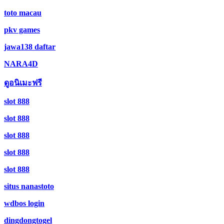
toto macau
pkv games
jawa138 daftar
NARA4D
ดูอนิเมะฟรี
slot 888
slot 888
slot 888
slot 888
slot 888
situs nanastoto
wdbos login
dingdongtogel