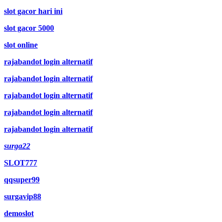
slot gacor hari ini
slot gacor 5000
slot online
rajabandot login alternatif
rajabandot login alternatif
rajabandot login alternatif
rajabandot login alternatif
rajabandot login alternatif
surga22
SLOT777
qqsuper99
surgavip88
demoslot