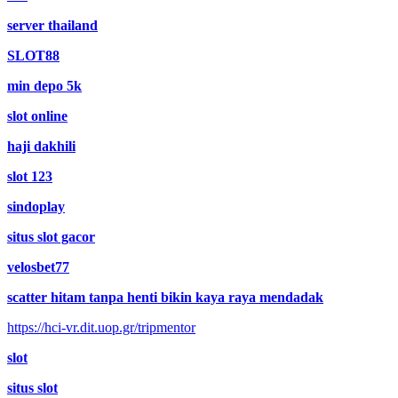
server thailand
SLOT88
min depo 5k
slot online
haji dakhili
slot 123
sindoplay
situs slot gacor
velosbet77
scatter hitam tanpa henti bikin kaya raya mendadak
https://hci-vr.dit.uop.gr/tripmentor
slot
situs slot