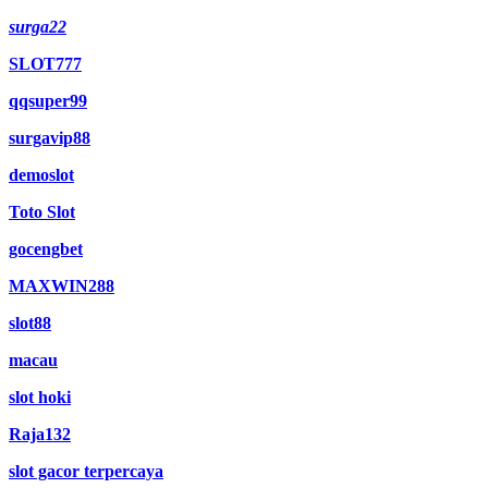
surga22
SLOT777
qqsuper99
surgavip88
demoslot
Toto Slot
gocengbet
MAXWIN288
slot88
macau
slot hoki
Raja132
slot gacor terpercaya