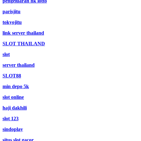
pengeluaran hk lotto
parisjitu
tokyojitu
link server thailand
SLOT THAILAND
slot
server thailand
SLOT88
min depo 5k
slot online
haji dakhili
slot 123
sindoplay
situs slot gacor