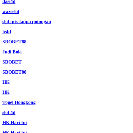
dasi4d
wazeslot
slot qris tanpa potongan
lv4d
SBOBET88
Judi Bola
SBOBET
SBOBET88
HK
HK
Togel Hongkong
slot 4d
HK Hari Ini
HK Hari Ini