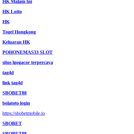
HK Malam Ini
HK Lotto
HK
Togel Hongkong
Keluaran HK
POHONEMAS33 SLOT
situs lgogacor terpercaya
tag4d
link tag4d
SBOBET88
bolatoto login
https://sbobetmobile.io
SBOBET
SBOBET88