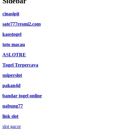
Sidebar
cinasipit
sate777resmi2.com
kaostogel
toto macau
ASLOTRE
Togel Terpercaya
sniperslot
pakan4d
bandar togel online
nabung77
link slot
slot gacor