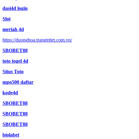
dasi4d login
Slot
meriah 4d
https://duonghoa.trangtritet.com.vn/
SBOBET88
toto togel 4d
Situs Toto
mpo500 daftar
kode4d
SBOBET88
SBOBET88
SBOBET88
biolabet