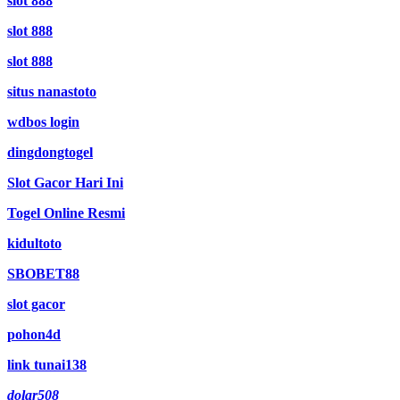
slot 888
slot 888
slot 888
situs nanastoto
wdbos login
dingdongtogel
Slot Gacor Hari Ini
Togel Online Resmi
kidultoto
SBOBET88
slot gacor
pohon4d
link tunai138
dolar508