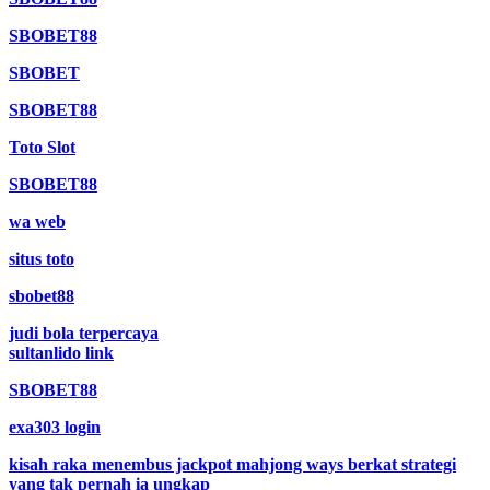
SBOBET88
SBOBET
SBOBET88
Toto Slot
SBOBET88
wa web
situs toto
sbobet88
judi bola terpercaya
sultanlido link
SBOBET88
exa303 login
kisah raka menembus jackpot mahjong ways berkat strategi
yang tak pernah ia ungkap