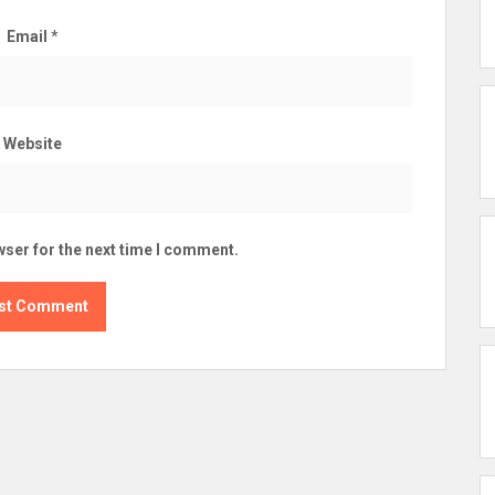
Email
*
Website
wser for the next time I comment.