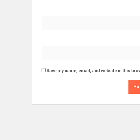
Save my name, email, and website in this bro