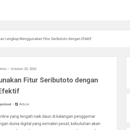
an Lengkap Menggunakan Fitur Seributoto dengan Efektif
dmin
October 23, 2025
akan Fitur Seributoto dengan
Efektif
gorized
Article
online yang tengah naik daun di kalangan penggemar
gan dunia digital yang semakin pesat, kebutuhan akan