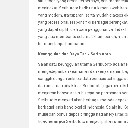
situs togel yang aman, terpercaya, dan membe
meningkat. Seributoto hadir untuk menjawab ke
yang modern, transparan, serta mudah diakses ole
yang profesional, responsif di berbagai perangka
yang dapat dipilih oleh para penggunanya. Tidak 
yang siap membantu selama 24 jam penuh, mema
bermain tanpa hambatan.
Keunggulan dan Daya Tarik Seributoto
Salah satu keunggulan utama Seributoto adalah re
mengedepankan keamanan dan kenyamanan bagi 
canggih dengan enkripsi data berlapis sehingga se
dari ancaman pihak luar. Seributoto juga memiliki
menjamin bahwa seluruh kegiatan permainan berjal
Seributoto menyediakan berbagai metode deposi
berbagai jenis bank lokal di Indonesia. Selain it
mulai dari bonus deposit hingga hadiah loyalitas
tidak heran jika Seributoto menjadi pilihan utama b