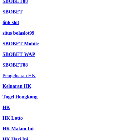
SBOBET88
SBOBET
link slot
situs bolaslot99
SBOBET Mobile
SBOBET WAP
SBOBET88
Pengeluaran HK
Keluaran HK
Togel Hongkong
HK
HK Lotto
HK Malam Ini
HK Hari Ini