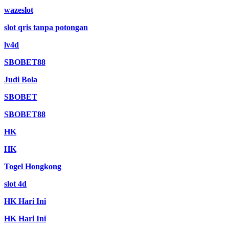
wazeslot
slot qris tanpa potongan
lv4d
SBOBET88
Judi Bola
SBOBET
SBOBET88
HK
HK
Togel Hongkong
slot 4d
HK Hari Ini
HK Hari Ini