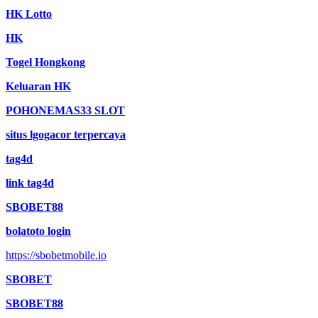
HK Lotto
HK
Togel Hongkong
Keluaran HK
POHONEMAS33 SLOT
situs lgogacor terpercaya
tag4d
link tag4d
SBOBET88
bolatoto login
https://sbobetmobile.io
SBOBET
SBOBET88