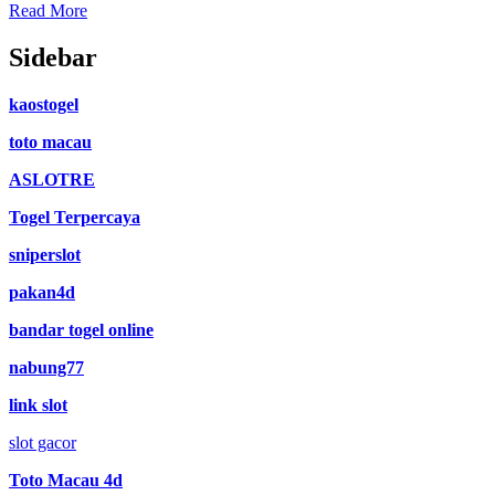
Read More
Sidebar
kaostogel
toto macau
ASLOTRE
Togel Terpercaya
sniperslot
pakan4d
bandar togel online
nabung77
link slot
slot gacor
Toto Macau 4d