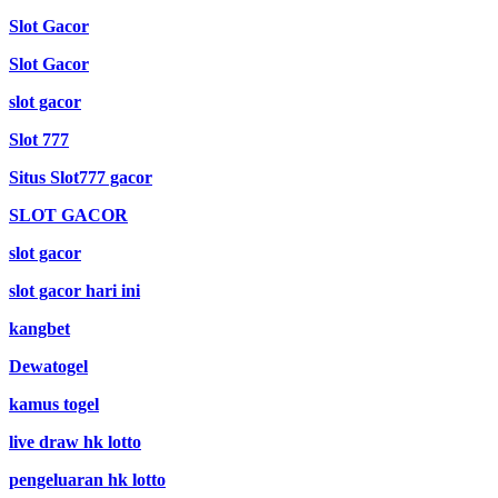
Slot Gacor
Slot Gacor
slot gacor
Slot 777
Situs Slot777 gacor
SLOT GACOR
slot gacor
slot gacor hari ini
kangbet
Dewatogel
kamus togel
live draw hk lotto
pengeluaran hk lotto