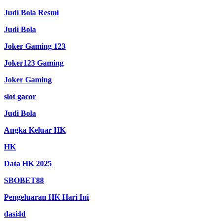
Judi Bola Resmi
Judi Bola
Joker Gaming 123
Joker123 Gaming
Joker Gaming
slot gacor
Judi Bola
Angka Keluar HK
HK
Data HK 2025
SBOBET88
Pengeluaran HK Hari Ini
dasi4d