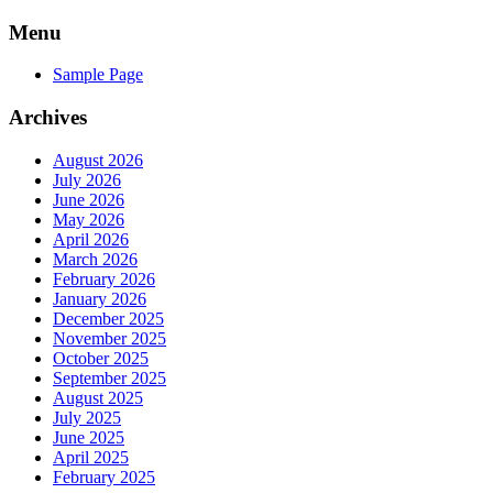
Skip
Menu
to
content
Sample Page
Archives
August 2026
July 2026
June 2026
May 2026
April 2026
March 2026
February 2026
January 2026
December 2025
November 2025
October 2025
September 2025
August 2025
July 2025
June 2025
April 2025
February 2025