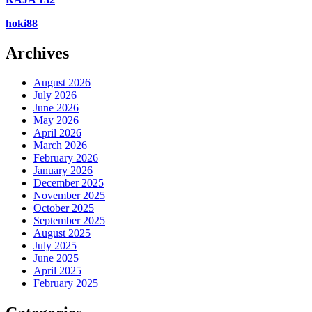
hoki88
Archives
August 2026
July 2026
June 2026
May 2026
April 2026
March 2026
February 2026
January 2026
December 2025
November 2025
October 2025
September 2025
August 2025
July 2025
June 2025
April 2025
February 2025