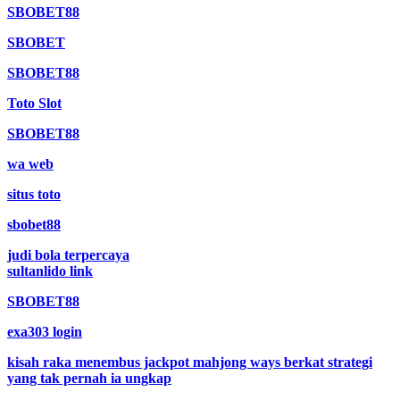
SBOBET88
SBOBET
SBOBET88
Toto Slot
SBOBET88
wa web
situs toto
sbobet88
judi bola terpercaya
sultanlido link
SBOBET88
exa303 login
kisah raka menembus jackpot mahjong ways berkat strategi
yang tak pernah ia ungkap