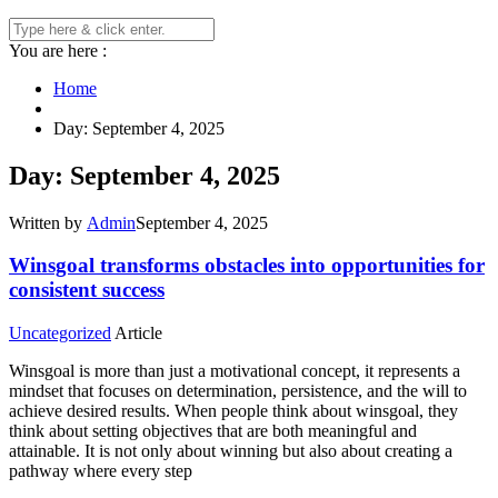
You are here :
Home
Day: September 4, 2025
Day: September 4, 2025
Written by
Admin
September 4, 2025
Winsgoal transforms obstacles into opportunities for
consistent success
Uncategorized
Article
Winsgoal is more than just a motivational concept, it represents a
mindset that focuses on determination, persistence, and the will to
achieve desired results. When people think about winsgoal, they
think about setting objectives that are both meaningful and
attainable. It is not only about winning but also about creating a
pathway where every step