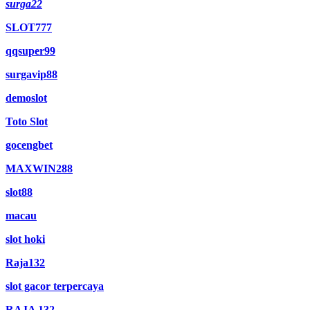
surga22
SLOT777
qqsuper99
surgavip88
demoslot
Toto Slot
gocengbet
MAXWIN288
slot88
macau
slot hoki
Raja132
slot gacor terpercaya
RAJA 132