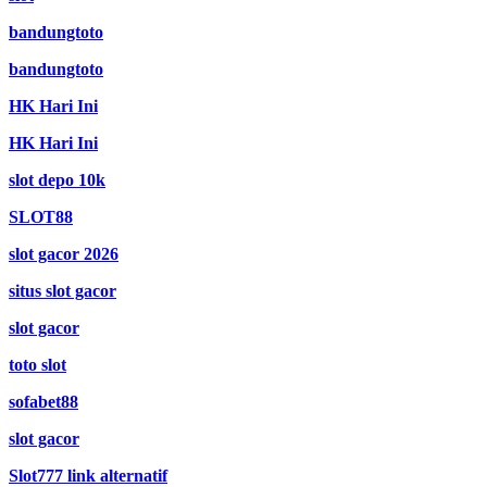
bandungtoto
bandungtoto
HK Hari Ini
HK Hari Ini
slot depo 10k
SLOT88
slot gacor 2026
situs slot gacor
slot gacor
toto slot
sofabet88
slot gacor
Slot777 link alternatif