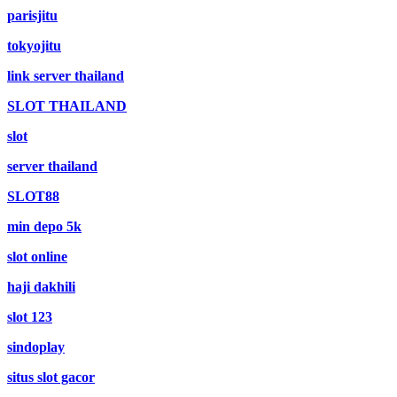
parisjitu
tokyojitu
link server thailand
SLOT THAILAND
slot
server thailand
SLOT88
min depo 5k
slot online
haji dakhili
slot 123
sindoplay
situs slot gacor