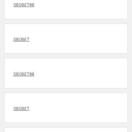
SBOBET88
SBOBET
SBOBET88
SBOBET