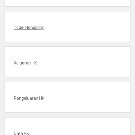
Togel Hongkong
Keluaran HK
Pengeluaran HK
Data HK