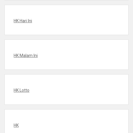
HK Hari Ini
HK Malam Ini
HK Lotto
HK