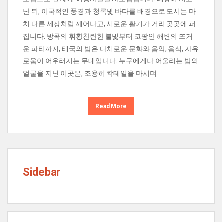
난 뒤, 이국적인 풍경과 청록빛 바다를 배경으로 도시는 마
치 다른 세상처럼 깨어나고, 새로운 활기가 거리 곳곳에 퍼
집니다. 방콕의 휘황찬란한 불빛부터 코팡안 해변의 뜨거
운 파티까지, 태국의 밤은 다채로운 문화와 음악, 음식, 자유
로움이 어우러지는 무대입니다. 누구에게나 어울리는 밤의
얼굴을 지닌 이곳은, 조용히 칵테일을 마시며
Read More
Sidebar