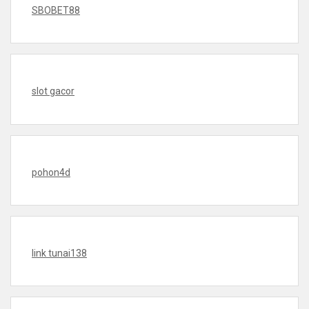
SBOBET88
slot gacor
pohon4d
link tunai138