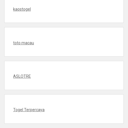
kaostogel
toto macau
ASLOTRE
Togel Terpercaya