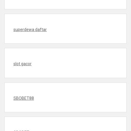
superdewa daftar
slot gacor
SBOBET88