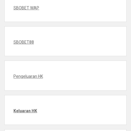
SBOBET WAP
SBOBET88
Pengeluaran HK
Keluaran HK