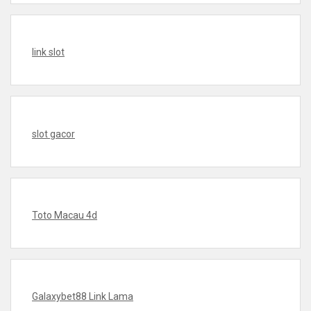
link slot
slot gacor
Toto Macau 4d
Galaxybet88 Link Lama