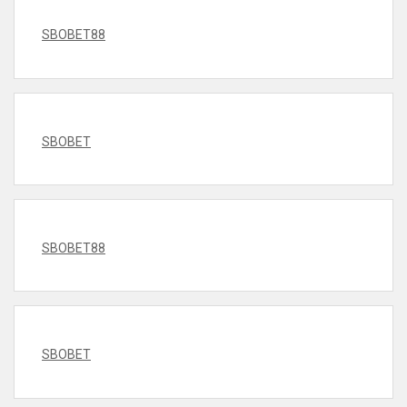
SBOBET88
SBOBET
SBOBET88
SBOBET