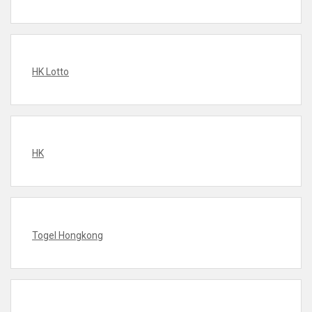
HK Lotto
HK
Togel Hongkong