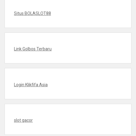
Situs BOLASLOT88
Link Golbos Terbaru
Login Klikfifa Asia
slot gacor