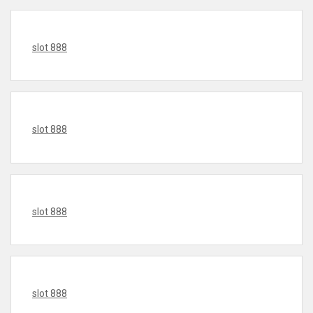
slot 888
slot 888
slot 888
slot 888