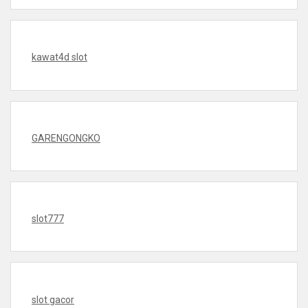
kawat4d slot
GARENGONGKO
slot777
slot gacor