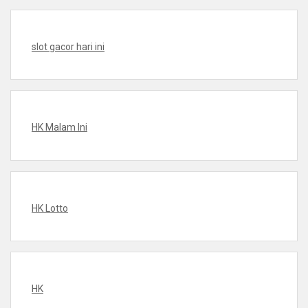
slot gacor hari ini
HK Malam Ini
HK Lotto
HK