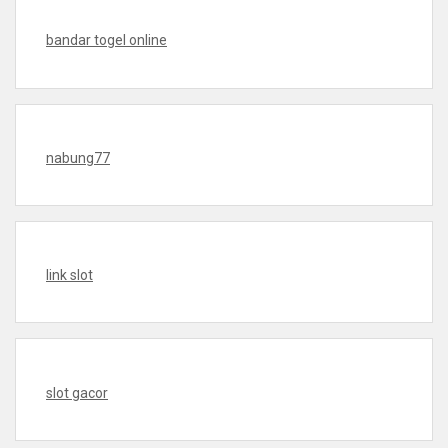
bandar togel online
nabung77
link slot
slot gacor