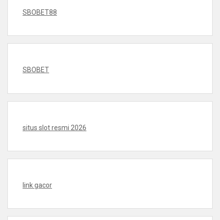
SBOBET88
SBOBET
situs slot resmi 2026
link gacor