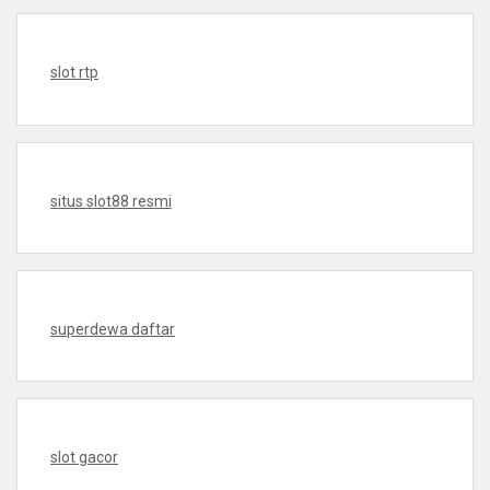
slot rtp
situs slot88 resmi
superdewa daftar
slot gacor