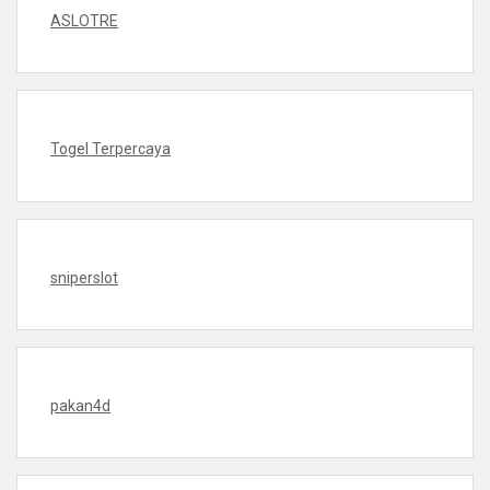
ASLOTRE
Togel Terpercaya
sniperslot
pakan4d