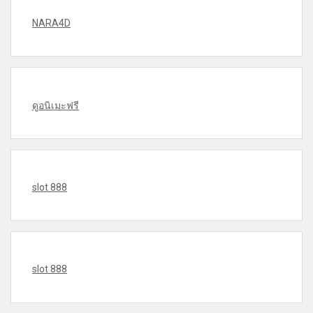
NARA4D
ดูอนิเมะฟรี
slot 888
slot 888