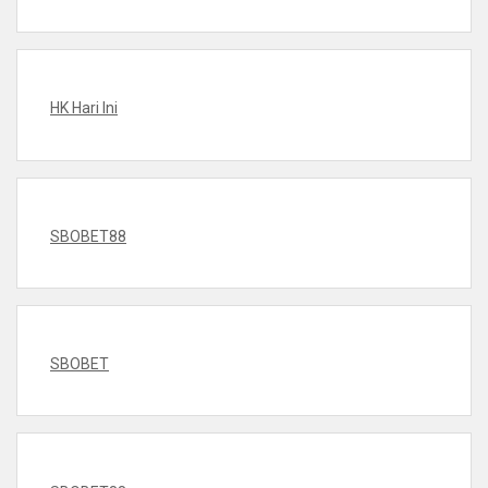
HK Hari Ini
SBOBET88
SBOBET