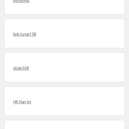
pohon4d
link tunai138
dolar508
HK Hari Ini