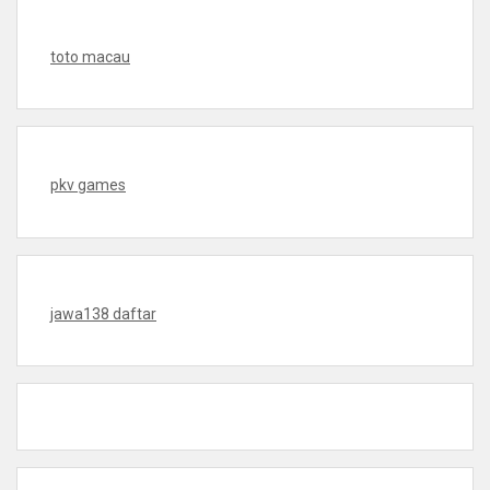
toto macau
pkv games
jawa138 daftar