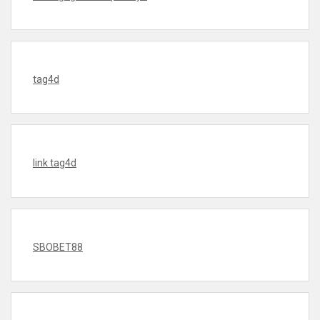
tag4d
link tag4d
SBOBET88