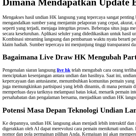
Dimana Mendapatkan Update Be
Mengakses hasil undian HK langsung yang tepercaya sangat penting 
mengandalkan sumber yang menjamin pelaporan yang cepat, akurat, da
seperti yang terjadi, menjaga integritas proses. Beberapa situs juga
secara keseluruhan. Aplikasi seluler yang didedikasikan untuk hasi
Kombinasi streaming langsung dan pembaruan waktu nyata berarti pe
klaim hadiah. Sumber tepercaya ini menjunjung tinggi transparansi d
Bagaimana Live Draw HK Mengubah Parti
Pengenalan siaran langsung
live hk
telah mengubah cara orang terlib
menciptakan kesenjangan antara undian dan hasilnya. Saat ini, undia
kepercayaan dan antusiasme, menumbuhkan komunitas pemain yang le
juga memungkinkan partisipasi yang lebih dinamis, di mana pemain dap
memperluas daya tariknya melampaui batas lokal, menarik pemain int
persahabatan dan pengalaman bersama, menjadikan undian HK langs
Potensi Masa Depan Teknologi Undian L
Ke depannya, undian HK langsung akan menjadi lebih interaktif dan ra
digerakkan oleh AI dapat merevolusi cara pemain menikmati undian. 
nomor dan pola permainan pilihan Anda. Kemajuan ini akan memperdal