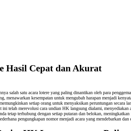
e Hasil Cepat dan Akurat
ya salah satu acara lotere yang paling dinantikan oleh para penggema
, menawarkan kesempatan untuk mengubah harapan menjadi kenyataa
an, memungkinkan setiap orang untuk menyaksikan peruntungan secara l
saat ini telah merevolusi cara undian HK langsung dialami, menyediaka
 tetap terhubung dengan setiap putaran dan belokan, meningkatkan ras
sederhana pengungkapan nomor menjadi acara yang mendebarkan dan di