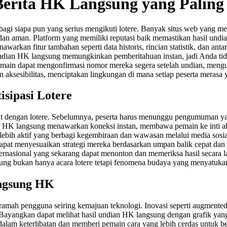
rita HK Langsung yang Paling
bagi siapa pun yang serius mengikuti lotere. Banyak situs web yang m
n aman. Platform yang memiliki reputasi baik memastikan hasil undia
 menawarkan fitur tambahan seperti data historis, rincian statistik, 
l undian HK langsung memungkinkan pemberitahuan instan, jadi Anda tid
main dapat mengonfirmasi nomor mereka segera setelah undian, mengu
an aksesibilitas, menciptakan lingkungan di mana setiap peserta mera
sipasi Lotere
at dengan lotere. Sebelumnya, peserta harus menunggu pengumuman yang
n HK langsung menawarkan koneksi instan, membawa pemain ke inti aksi 
bih aktif yang berbagi kegembiraan dan wawasan melalui media sosi
at menyesuaikan strategi mereka berdasarkan umpan balik cepat dan tre
ernasional yang sekarang dapat menonton dan memeriksa hasil secara 
ung bukan hanya acara lotere tetapi fenomena budaya yang menyatuka
angsung HK
mah pengguna seiring kemajuan teknologi. Inovasi seperti augmented re
Bayangkan dapat melihat hasil undian HK langsung dengan grafik yang
am keterlibatan dan memberi pemain cara yang lebih cerdas untuk berpa