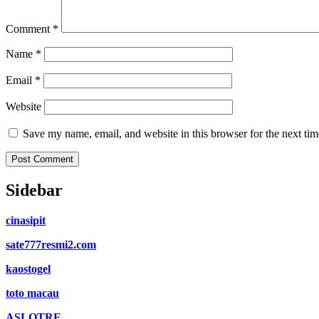
Comment
*
Name
*
Email
*
Website
Save my name, email, and website in this browser for the next ti
Sidebar
cinasipit
sate777resmi2.com
kaostogel
toto macau
ASLOTRE