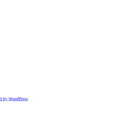
d by WordPress