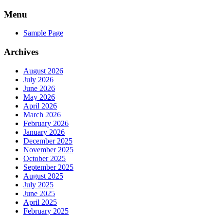
Skip
Menu
to
content
Sample Page
Archives
August 2026
July 2026
June 2026
May 2026
April 2026
March 2026
February 2026
January 2026
December 2025
November 2025
October 2025
September 2025
August 2025
July 2025
June 2025
April 2025
February 2025