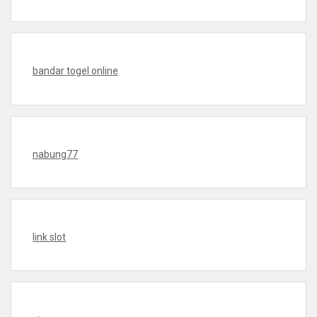
bandar togel online
nabung77
link slot