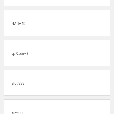
NARA4D
ดูอนิเมะฟรี
slot 888
slot 888