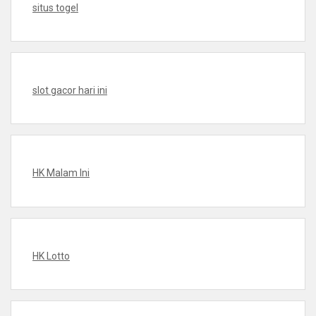
situs togel
slot gacor hari ini
HK Malam Ini
HK Lotto