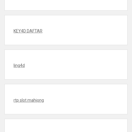
KEY4D DAFTAR
ling4d
rtp slot mahjong