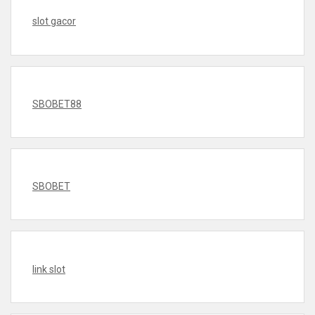
slot gacor
SBOBET88
SBOBET
link slot