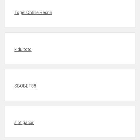
Togel Online Resmi
kidultoto
SBOBET88
slot gacor