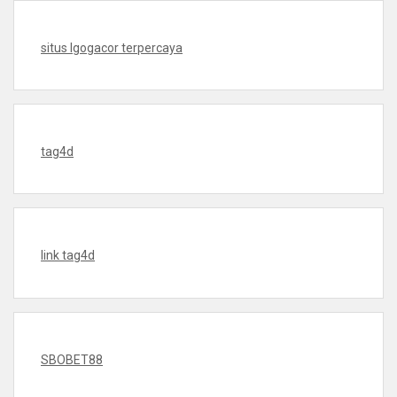
situs lgogacor terpercaya
tag4d
link tag4d
SBOBET88