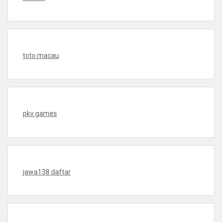
toto macau
pkv games
jawa138 daftar