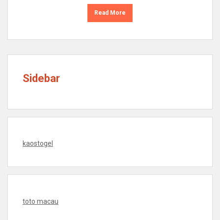
Read More
Sidebar
kaostogel
toto macau