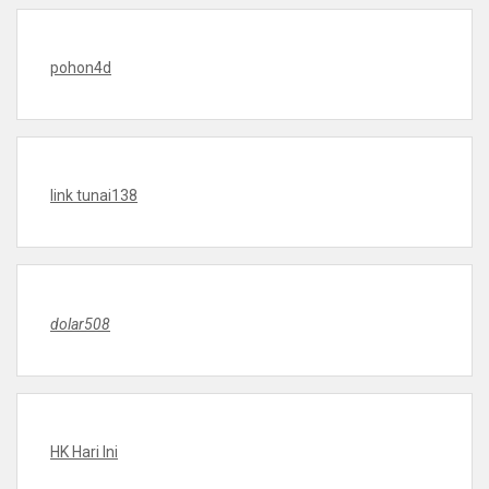
pohon4d
link tunai138
dolar508
HK Hari Ini