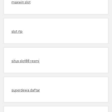
maxwin slot
slot rtp
situs slot88 resmi
superdewa daftar