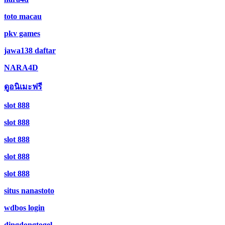
toto macau
pkv games
jawa138 daftar
NARA4D
ดูอนิเมะฟรี
slot 888
slot 888
slot 888
slot 888
slot 888
situs nanastoto
wdbos login
dingdongtogel