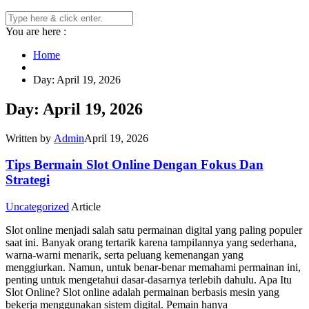
You are here :
Home
Day: April 19, 2026
Day: April 19, 2026
Written by
Admin
April 19, 2026
Tips Bermain Slot Online Dengan Fokus Dan
Strategi
Uncategorized
Article
Slot online menjadi salah satu permainan digital yang paling populer
saat ini. Banyak orang tertarik karena tampilannya yang sederhana,
warna-warni menarik, serta peluang kemenangan yang
menggiurkan. Namun, untuk benar-benar memahami permainan ini,
penting untuk mengetahui dasar-dasarnya terlebih dahulu. Apa Itu
Slot Online? Slot online adalah permainan berbasis mesin yang
bekerja menggunakan sistem digital. Pemain hanya