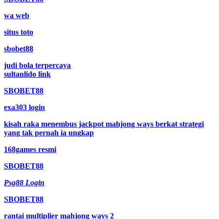
wa web
situs toto
sbobet88
judi bola terpercaya
sultanlido link
SBOBET88
exa303 login
kisah raka menembus jackpot mahjong ways berkat strategi
yang tak pernah ia ungkap
168games resmi
SBOBET88
Psg88 Login
SBOBET88
rantai multiplier mahjong ways 2