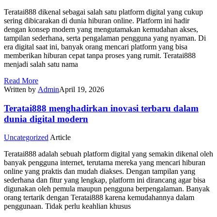
Teratai888 dikenal sebagai salah satu platform digital yang cukup
sering dibicarakan di dunia hiburan online. Platform ini hadir
dengan konsep modern yang mengutamakan kemudahan akses,
tampilan sederhana, serta pengalaman pengguna yang nyaman. Di
era digital saat ini, banyak orang mencari platform yang bisa
memberikan hiburan cepat tanpa proses yang rumit. Teratai888
menjadi salah satu nama
Read More
Written by
Admin
April 19, 2026
Teratai888 menghadirkan inovasi terbaru dalam
dunia digital modern
Uncategorized
Article
Teratai888 adalah sebuah platform digital yang semakin dikenal oleh
banyak pengguna internet, terutama mereka yang mencari hiburan
online yang praktis dan mudah diakses. Dengan tampilan yang
sederhana dan fitur yang lengkap, platform ini dirancang agar bisa
digunakan oleh pemula maupun pengguna berpengalaman. Banyak
orang tertarik dengan Teratai888 karena kemudahannya dalam
penggunaan. Tidak perlu keahlian khusus