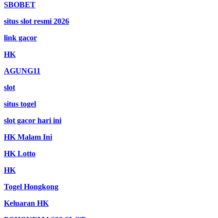
SBOBET
situs slot resmi 2026
link gacor
HK
AGUNG11
slot
situs togel
slot gacor hari ini
HK Malam Ini
HK Lotto
HK
Togel Hongkong
Keluaran HK