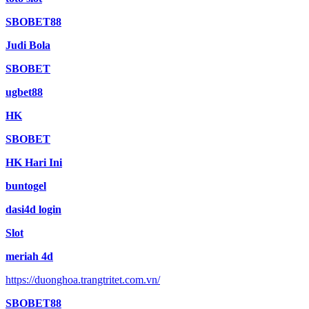
SBOBET88
Judi Bola
SBOBET
ugbet88
HK
SBOBET
HK Hari Ini
buntogel
dasi4d login
Slot
meriah 4d
https://duonghoa.trangtritet.com.vn/
SBOBET88