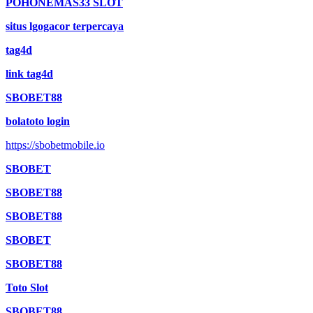
POHONEMAS33 SLOT
situs lgogacor terpercaya
tag4d
link tag4d
SBOBET88
bolatoto login
https://sbobetmobile.io
SBOBET
SBOBET88
SBOBET88
SBOBET
SBOBET88
Toto Slot
SBOBET88