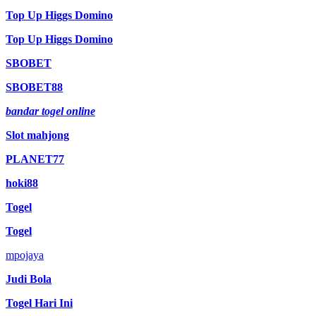
Top Up Higgs Domino
Top Up Higgs Domino
SBOBET
SBOBET88
bandar togel online
Slot mahjong
PLANET77
hoki88
Togel
Togel
mpojaya
Judi Bola
Togel Hari Ini