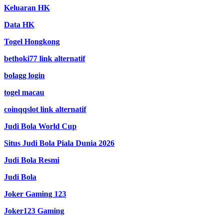
Keluaran HK
Data HK
Togel Hongkong
bethoki77 link alternatif
bolagg login
togel macau
coinqqslot link alternatif
Judi Bola World Cup
Situs Judi Bola Piala Dunia 2026
Judi Bola Resmi
Judi Bola
Joker Gaming 123
Joker123 Gaming