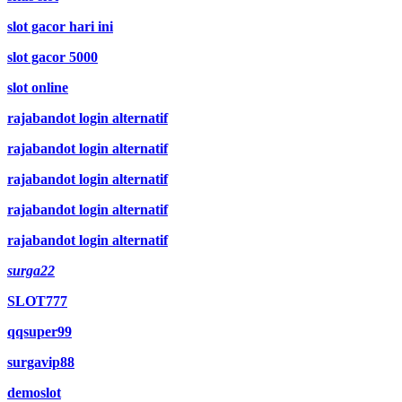
slot gacor hari ini
slot gacor 5000
slot online
rajabandot login alternatif
rajabandot login alternatif
rajabandot login alternatif
rajabandot login alternatif
rajabandot login alternatif
surga22
SLOT777
qqsuper99
surgavip88
demoslot