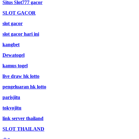
Situs Slot777 gacor
SLOT GACOR
slot gacor
slot gacor hari ini
kangbet
Dewatogel
kamus togel
live draw hk lotto
pengeluaran hk lotto
parisjitu
tokyojitu
link server thailand
SLOT THAILAND