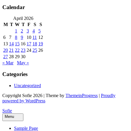
Calendar
April 2026
M
T
W
T
F
S
S
1
2
3
4
5
6
7
8
9
10
11
12
13
14
15
16
17
18
19
20
21
22
23
24
25
26
27
28
29
30
« Mar
May »
Categories
Uncategorized
Copyright Sofie 2026 | Theme by
ThemeinProgress
|
Proudly
powered by WordPress
Sofie
Menu
Sample Page