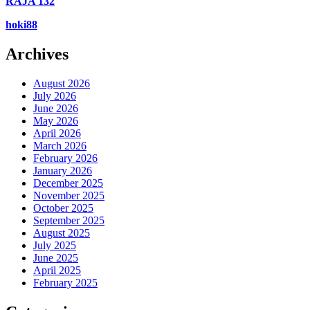
RAJA 132
hoki88
Archives
August 2026
July 2026
June 2026
May 2026
April 2026
March 2026
February 2026
January 2026
December 2025
November 2025
October 2025
September 2025
August 2025
July 2025
June 2025
April 2025
February 2025