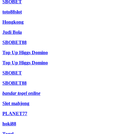
SBOBET
toto88slot
Hongkong
Judi Bola
SBOBET88
Top Up Higgs Domino
Top Up Higgs Domino
SBOBET
SBOBET88
bandar togel online
Slot mahjong
PLANET77
hoki88
Togel