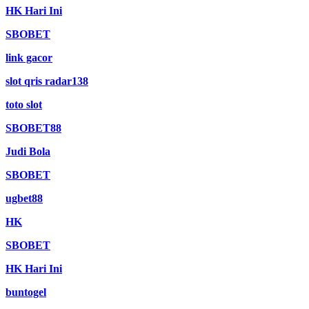
HK Hari Ini
SBOBET
link gacor
slot qris radar138
toto slot
SBOBET88
Judi Bola
SBOBET
ugbet88
HK
SBOBET
HK Hari Ini
buntogel