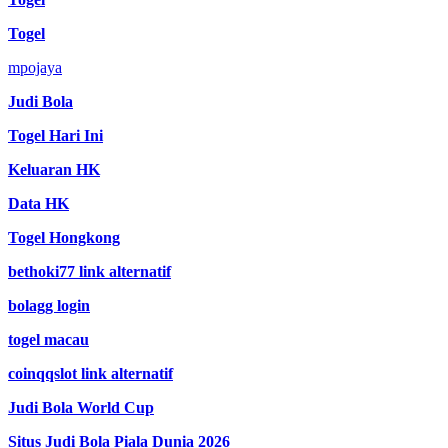
Togel
mpojaya
Judi Bola
Togel Hari Ini
Keluaran HK
Data HK
Togel Hongkong
bethoki77 link alternatif
bolagg login
togel macau
coinqqslot link alternatif
Judi Bola World Cup
Situs Judi Bola Piala Dunia 2026