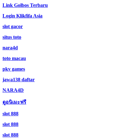
Link Golbos Terbaru
Login Klikfifa Asia
slot gacor
situs toto
nara4d
toto macau
pkv games
jawa138 daftar
NARA4D
ดูอนิเมะฟรี
slot 888
slot 888
slot 888