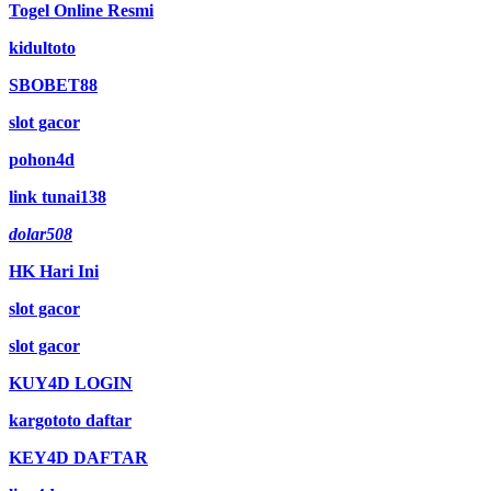
Togel Online Resmi
kidultoto
SBOBET88
slot gacor
pohon4d
link tunai138
dolar508
HK Hari Ini
slot gacor
slot gacor
KUY4D LOGIN
kargototo daftar
KEY4D DAFTAR