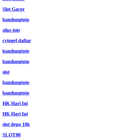
Slot Gacor
bandungtoto
situs toto
cvtogel daftar
bandungtoto
bandungtoto
slot
bandungtoto
bandungtoto
HK Hari Ini
HK Hari Ini
slot depo 10k
SLOT88