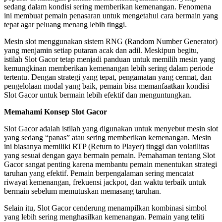
sedang dalam kondisi sering memberikan kemenangan. Fenomena
ini membuat pemain penasaran untuk mengetahui cara bermain yang
tepat agar peluang menang lebih tinggi.
Mesin slot menggunakan sistem RNG (Random Number Generator)
yang menjamin setiap putaran acak dan adil. Meskipun begitu,
istilah Slot Gacor tetap menjadi panduan untuk memilih mesin yang
kemungkinan memberikan kemenangan lebih sering dalam periode
tertentu. Dengan strategi yang tepat, pengamatan yang cermat, dan
pengelolaan modal yang baik, pemain bisa memanfaatkan kondisi
Slot Gacor untuk bermain lebih efektif dan menguntungkan.
Memahami Konsep Slot Gacor
Slot Gacor adalah istilah yang digunakan untuk menyebut mesin slot
yang sedang “panas” atau sering memberikan kemenangan. Mesin
ini biasanya memiliki RTP (Return to Player) tinggi dan volatilitas
yang sesuai dengan gaya bermain pemain. Pemahaman tentang Slot
Gacor sangat penting karena membantu pemain menentukan strategi
taruhan yang efektif. Pemain berpengalaman sering mencatat
riwayat kemenangan, frekuensi jackpot, dan waktu terbaik untuk
bermain sebelum memutuskan memasang taruhan.
Selain itu, Slot Gacor cenderung menampilkan kombinasi simbol
yang lebih sering menghasilkan kemenangan. Pemain yang teliti