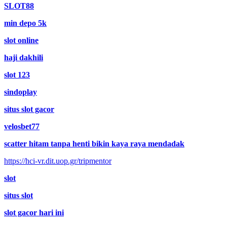
SLOT88
min depo 5k
slot online
haji dakhili
slot 123
sindoplay
situs slot gacor
velosbet77
scatter hitam tanpa henti bikin kaya raya mendadak
https://hci-vr.dit.uop.gr/tripmentor
slot
situs slot
slot gacor hari ini