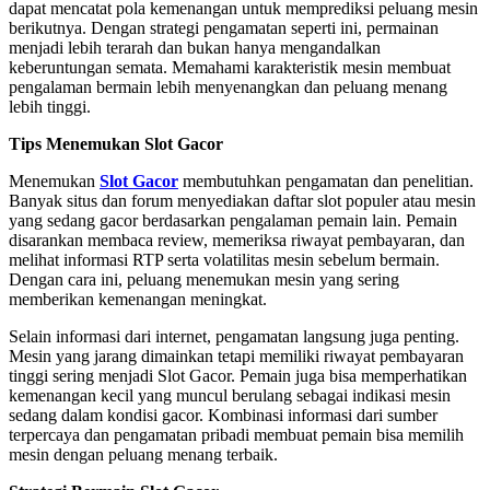
dapat mencatat pola kemenangan untuk memprediksi peluang mesin
berikutnya. Dengan strategi pengamatan seperti ini, permainan
menjadi lebih terarah dan bukan hanya mengandalkan
keberuntungan semata. Memahami karakteristik mesin membuat
pengalaman bermain lebih menyenangkan dan peluang menang
lebih tinggi.
Tips Menemukan Slot Gacor
Menemukan
Slot Gacor
membutuhkan pengamatan dan penelitian.
Banyak situs dan forum menyediakan daftar slot populer atau mesin
yang sedang gacor berdasarkan pengalaman pemain lain. Pemain
disarankan membaca review, memeriksa riwayat pembayaran, dan
melihat informasi RTP serta volatilitas mesin sebelum bermain.
Dengan cara ini, peluang menemukan mesin yang sering
memberikan kemenangan meningkat.
Selain informasi dari internet, pengamatan langsung juga penting.
Mesin yang jarang dimainkan tetapi memiliki riwayat pembayaran
tinggi sering menjadi Slot Gacor. Pemain juga bisa memperhatikan
kemenangan kecil yang muncul berulang sebagai indikasi mesin
sedang dalam kondisi gacor. Kombinasi informasi dari sumber
terpercaya dan pengamatan pribadi membuat pemain bisa memilih
mesin dengan peluang menang terbaik.