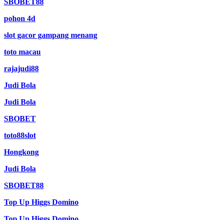
SBOBET88
pohon 4d
slot gacor gampang menang
toto macau
rajajudi88
Judi Bola
Judi Bola
SBOBET
toto88slot
Hongkong
Judi Bola
SBOBET88
Top Up Higgs Domino
Top Up Higgs Domino