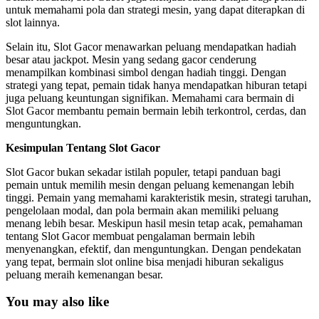
untuk memahami pola dan strategi mesin, yang dapat diterapkan di
slot lainnya.
Selain itu, Slot Gacor menawarkan peluang mendapatkan hadiah
besar atau jackpot. Mesin yang sedang gacor cenderung
menampilkan kombinasi simbol dengan hadiah tinggi. Dengan
strategi yang tepat, pemain tidak hanya mendapatkan hiburan tetapi
juga peluang keuntungan signifikan. Memahami cara bermain di
Slot Gacor membantu pemain bermain lebih terkontrol, cerdas, dan
menguntungkan.
Kesimpulan Tentang Slot Gacor
Slot Gacor bukan sekadar istilah populer, tetapi panduan bagi
pemain untuk memilih mesin dengan peluang kemenangan lebih
tinggi. Pemain yang memahami karakteristik mesin, strategi taruhan,
pengelolaan modal, dan pola bermain akan memiliki peluang
menang lebih besar. Meskipun hasil mesin tetap acak, pemahaman
tentang Slot Gacor membuat pengalaman bermain lebih
menyenangkan, efektif, dan menguntungkan. Dengan pendekatan
yang tepat, bermain slot online bisa menjadi hiburan sekaligus
peluang meraih kemenangan besar.
You may also like