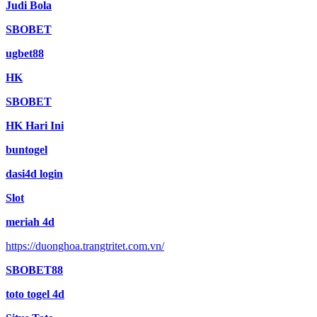
Judi Bola
SBOBET
ugbet88
HK
SBOBET
HK Hari Ini
buntogel
dasi4d login
Slot
meriah 4d
https://duonghoa.trangtritet.com.vn/
SBOBET88
toto togel 4d