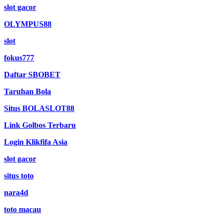
slot gacor
OLYMPUS88
slot
fokus777
Daftar SBOBET
Taruhan Bola
Situs BOLASLOT88
Link Golbos Terbaru
Login Klikfifa Asia
slot gacor
situs toto
nara4d
toto macau