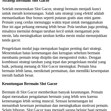
Strategi Bermain Slot Gacor
Setelah menemukan Slot Gacor, strategi bermain menjadi kunci
untuk meraih kemenangan. Salah satu strategi yang efektif adalah
memanfaatkan fitur bonus seperti putaran gratis atau mini game.
Pemain yang cerdas menunggu waktu tepat untuk menggunakan
fitur ini agar peluang menang lebih besar. Pola taruhan juga penting,
misalnya memulai dengan taruhan kecil untuk mengamati pola
mesin, lalu meningkatkan taruhan ketika mesin mulai menunjukkan
tanda gacor.
Pengelolaan modal juga merupakan bagian penting dari strategi.
Menentukan batas kemenangan dan kerugian sebelum bermain
membantu pemain tetap disiplin dan mengontrol risiko. Dengan
kombinasi strategi taruhan yang tepat dan pengelolaan modal yang
baik, peluang menang di Slot Gacor meningkat. Pemain bisa
bermain lebih lama, menikmati permainan, dan memiliki kesempatan
meraih hadiah besar.
Keuntungan Bermain Slot Gacor
Bermain di Slot Gacor memberikan banyak keuntungan. Pemain
dapat merasakan pengalaman bermain yang lebih seru karena
kemenangan lebih sering muncul. Sensasi kemenangan ini
menambah keseruan permainan dan meningkatkan motivasi pemain.
Selain hiburan, Slot Gacor juga menjadi sarana belajar bagi pemain