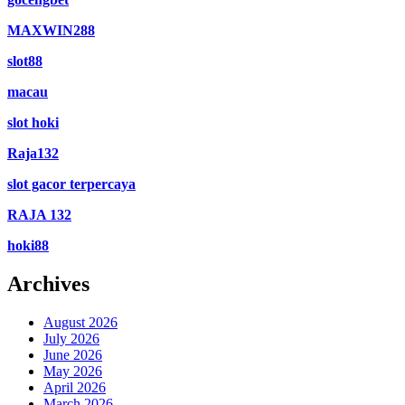
MAXWIN288
slot88
macau
slot hoki
Raja132
slot gacor terpercaya
RAJA 132
hoki88
Archives
August 2026
July 2026
June 2026
May 2026
April 2026
March 2026