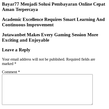
Bayar77 Menjadi Solusi Pembayaran Online Cepat
Aman Terpercaya
Academic Excellence Requires Smart Learning And
Continuous Improvement
Jutawanbet Makes Every Gaming Session More
Exciting and Enjoyable
Leave a Reply
Your email address will not be published.
Required fields are
marked
*
Comment
*