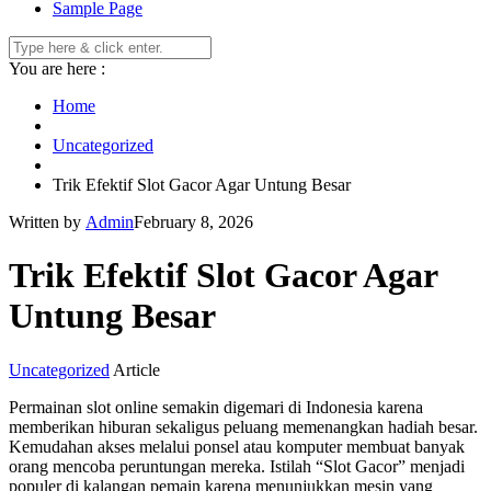
the
Sample Page
main
menu
You are here :
Home
Uncategorized
Trik Efektif Slot Gacor Agar Untung Besar
Written by
Admin
February 8, 2026
Trik Efektif Slot Gacor Agar
Untung Besar
Uncategorized
Article
Permainan slot online semakin digemari di Indonesia karena
memberikan hiburan sekaligus peluang memenangkan hadiah besar.
Kemudahan akses melalui ponsel atau komputer membuat banyak
orang mencoba peruntungan mereka. Istilah “Slot Gacor” menjadi
populer di kalangan pemain karena menunjukkan mesin yang