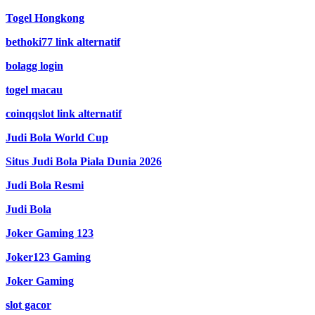
Togel Hongkong
bethoki77 link alternatif
bolagg login
togel macau
coinqqslot link alternatif
Judi Bola World Cup
Situs Judi Bola Piala Dunia 2026
Judi Bola Resmi
Judi Bola
Joker Gaming 123
Joker123 Gaming
Joker Gaming
slot gacor