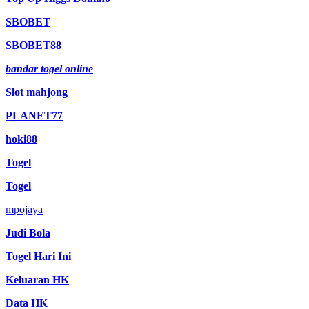
SBOBET
SBOBET88
bandar togel online
Slot mahjong
PLANET77
hoki88
Togel
Togel
mpojaya
Judi Bola
Togel Hari Ini
Keluaran HK
Data HK