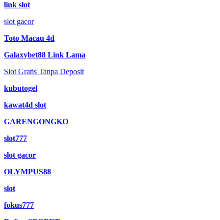
link slot
slot gacor
Toto Macau 4d
Galaxybet88 Link Lama
Slot Gratis Tanpa Deposit
kubutogel
kawat4d slot
GARENGONGKO
slot777
slot gacor
OLYMPUS88
slot
fokus777