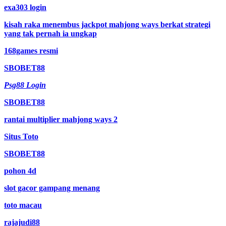
exa303 login
kisah raka menembus jackpot mahjong ways berkat strategi
yang tak pernah ia ungkap
168games resmi
SBOBET88
Psg88 Login
SBOBET88
rantai multiplier mahjong ways 2
Situs Toto
SBOBET88
pohon 4d
slot gacor gampang menang
toto macau
rajajudi88