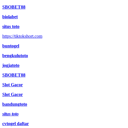
SBOBET88
biolabet
situs toto
https://tiktokshort.com
buntogel
bengkulutoto
jogjatoto
SBOBET88
Slot Gacor
Slot Gacor
bandungtoto
situs toto
cvtogel daftar