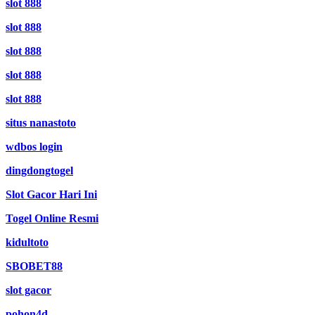
slot 888
slot 888
slot 888
slot 888
slot 888
situs nanastoto
wdbos login
dingdongtogel
Slot Gacor Hari Ini
Togel Online Resmi
kidultoto
SBOBET88
slot gacor
pohon4d