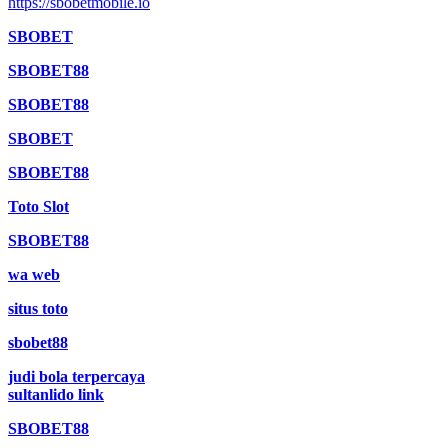
https://sbobetmobile.io
SBOBET
SBOBET88
SBOBET88
SBOBET
SBOBET88
Toto Slot
SBOBET88
wa web
situs toto
sbobet88
judi bola terpercaya
sultanlido link
SBOBET88