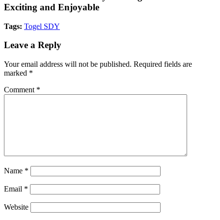
Exciting and Enjoyable
Tags:
Togel SDY
Leave a Reply
Your email address will not be published.
Required fields are
marked
*
Comment
*
Name
*
Email
*
Website