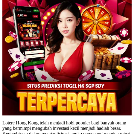
Lotere Hong Kong telah menjadi hobi populer bagi banyak orang
yang bermimpi mengubah investasi kecil menjadi hadiah besar.
Kegembiraan dalam mengantisipasi angka pemenang memicu minat