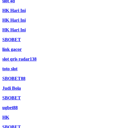
slot 4d
HK Hari Ini
HK Hari Ini
HK Hari Ini
SBOBET
link gacor
slot qris radar138
toto slot
SBOBET88
Judi Bola
SBOBET
ugbet88
HK
SBOBET