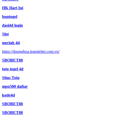
HK Hari Ini
buntogel
dasi4d login
Slot
meriah 4d
https://duonghoa.trangtritet.com.vn/
SBOBET88
toto togel 4d
Situs Toto
mpo500 daftar
kode4d
SBOBET88
SBOBET88