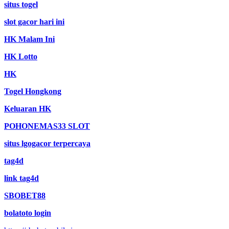
situs togel
slot gacor hari ini
HK Malam Ini
HK Lotto
HK
Togel Hongkong
Keluaran HK
POHONEMAS33 SLOT
situs lgogacor terpercaya
tag4d
link tag4d
SBOBET88
bolatoto login