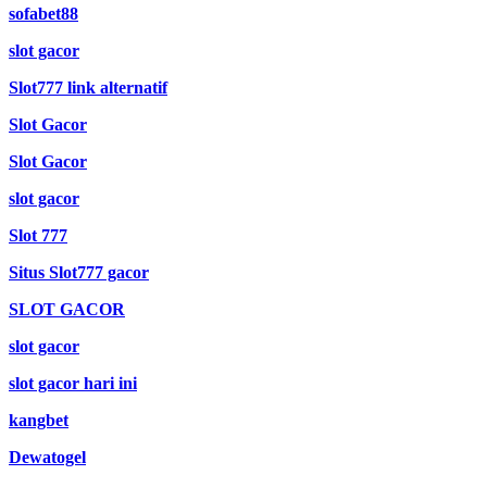
sofabet88
slot gacor
Slot777 link alternatif
Slot Gacor
Slot Gacor
slot gacor
Slot 777
Situs Slot777 gacor
SLOT GACOR
slot gacor
slot gacor hari ini
kangbet
Dewatogel