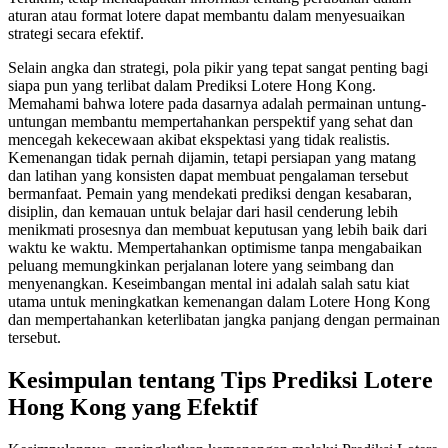
aturan atau format lotere dapat membantu dalam menyesuaikan
strategi secara efektif.
Selain angka dan strategi, pola pikir yang tepat sangat penting bagi
siapa pun yang terlibat dalam Prediksi Lotere Hong Kong.
Memahami bahwa lotere pada dasarnya adalah permainan untung-
untungan membantu mempertahankan perspektif yang sehat dan
mencegah kekecewaan akibat ekspektasi yang tidak realistis.
Kemenangan tidak pernah dijamin, tetapi persiapan yang matang
dan latihan yang konsisten dapat membuat pengalaman tersebut
bermanfaat. Pemain yang mendekati prediksi dengan kesabaran,
disiplin, dan kemauan untuk belajar dari hasil cenderung lebih
menikmati prosesnya dan membuat keputusan yang lebih baik dari
waktu ke waktu. Mempertahankan optimisme tanpa mengabaikan
peluang memungkinkan perjalanan lotere yang seimbang dan
menyenangkan. Keseimbangan mental ini adalah salah satu kiat
utama untuk meningkatkan kemenangan dalam Lotere Hong Kong
dan mempertahankan keterlibatan jangka panjang dengan permainan
tersebut.
Kesimpulan tentang Tips Prediksi Lotere
Hong Kong yang Efektif