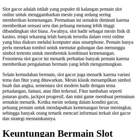
Slot gacor adalah istilah yang populer di kalangan pemain slot
online untuk menggambarkan mesin yang sedang sering
memberikan kemenangan. Permainan ini semakin diminati karena
memberikan sensasi seru dan peluang menang lebih tinggi
dibandingkan slot biasa. Awalnya, slot hadir sebagai mesin fisik di
kasino, tetapi sekarang telah banyak tersedia dalam versi online
yang bisa diakses melalui komputer atau smartphone. Pemain hanya
perlu menekan tombol untuk memutar gulungan dan menunggu
simbol tertentu untuk membentuk kombinasi kemenangan.
Fenomena slot gacor ini menarik perhatian banyak pemain karena
memberikan pengalaman bermain yang lebih menguntungkan.
Selain kemudahan bermain, slot gacor juga menarik karena variasi
tema dan fitur yang ditawarkan. Mesin klasik menampilkan simbol
buah dan angka, sementara slot modern hadir dengan tema
petualangan, fantasi, atau film terkenal. Fitur tambahan seperti
putaran gratis, jackpot progresif, dan mini game membuat permainan
semakin menarik. Ketika mesin sedang dalam kondisi gacor,
peluang pemain untuk mendapatkan kemenangan besar meningkat,
sehingga banyak orang tertarik mencari informasi terkait slot gacor
dan strategi memainkannya.
Keuntungan Bermain Slot