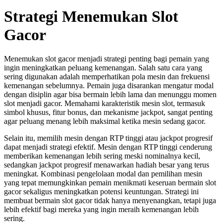
Strategi Menemukan Slot
Gacor
Menemukan slot gacor menjadi strategi penting bagi pemain yang
ingin meningkatkan peluang kemenangan. Salah satu cara yang
sering digunakan adalah memperhatikan pola mesin dan frekuensi
kemenangan sebelumnya. Pemain juga disarankan mengatur modal
dengan disiplin agar bisa bermain lebih lama dan menunggu momen
slot menjadi gacor. Memahami karakteristik mesin slot, termasuk
simbol khusus, fitur bonus, dan mekanisme jackpot, sangat penting
agar peluang menang lebih maksimal ketika mesin sedang gacor.
Selain itu, memilih mesin dengan RTP tinggi atau jackpot progresif
dapat menjadi strategi efektif. Mesin dengan RTP tinggi cenderung
memberikan kemenangan lebih sering meski nominalnya kecil,
sedangkan jackpot progresif menawarkan hadiah besar yang terus
meningkat. Kombinasi pengelolaan modal dan pemilihan mesin
yang tepat memungkinkan pemain menikmati keseruan bermain slot
gacor sekaligus meningkatkan potensi keuntungan. Strategi ini
membuat bermain slot gacor tidak hanya menyenangkan, tetapi juga
lebih efektif bagi mereka yang ingin meraih kemenangan lebih
sering.