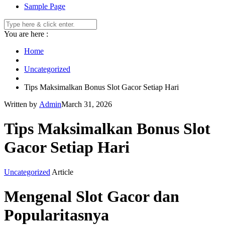
Sample Page
You are here :
Home
Uncategorized
Tips Maksimalkan Bonus Slot Gacor Setiap Hari
Written by
Admin
March 31, 2026
Tips Maksimalkan Bonus Slot
Gacor Setiap Hari
Uncategorized
Article
Mengenal Slot Gacor dan
Popularitasnya