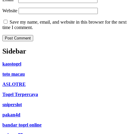
Website
Save my name, email, and website in this browser for the next
time I comment.
Sidebar
kaostogel
toto macau
ASLOTRE
Togel Terpercaya
sniperslot
pakan4d
bandar togel online