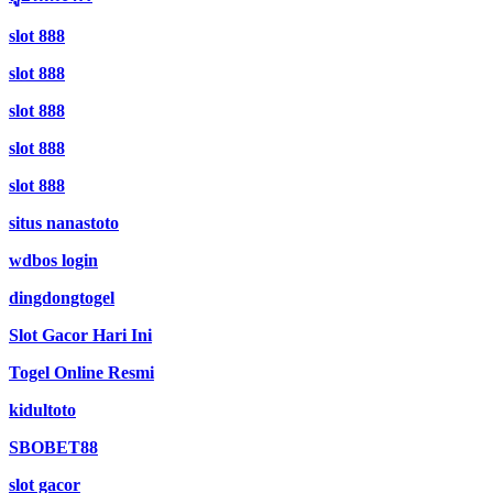
slot 888
slot 888
slot 888
slot 888
slot 888
situs nanastoto
wdbos login
dingdongtogel
Slot Gacor Hari Ini
Togel Online Resmi
kidultoto
SBOBET88
slot gacor