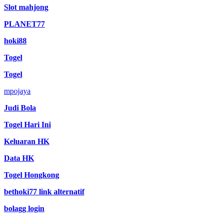
Slot mahjong
PLANET77
hoki88
Togel
Togel
mpojaya
Judi Bola
Togel Hari Ini
Keluaran HK
Data HK
Togel Hongkong
bethoki77 link alternatif
bolagg login