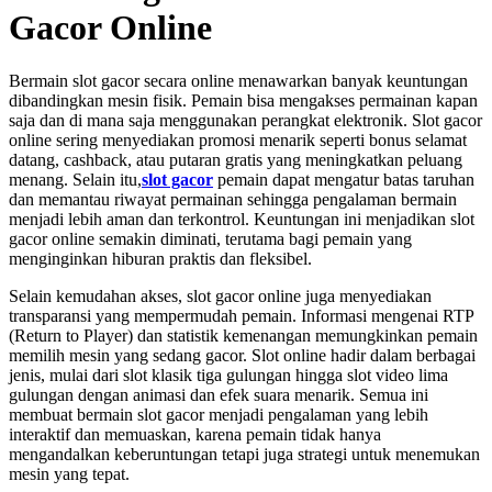
Gacor Online
Bermain slot gacor secara online menawarkan banyak keuntungan
dibandingkan mesin fisik. Pemain bisa mengakses permainan kapan
saja dan di mana saja menggunakan perangkat elektronik. Slot gacor
online sering menyediakan promosi menarik seperti bonus selamat
datang, cashback, atau putaran gratis yang meningkatkan peluang
menang. Selain itu,
slot gacor
pemain dapat mengatur batas taruhan
dan memantau riwayat permainan sehingga pengalaman bermain
menjadi lebih aman dan terkontrol. Keuntungan ini menjadikan slot
gacor online semakin diminati, terutama bagi pemain yang
menginginkan hiburan praktis dan fleksibel.
Selain kemudahan akses, slot gacor online juga menyediakan
transparansi yang mempermudah pemain. Informasi mengenai RTP
(Return to Player) dan statistik kemenangan memungkinkan pemain
memilih mesin yang sedang gacor. Slot online hadir dalam berbagai
jenis, mulai dari slot klasik tiga gulungan hingga slot video lima
gulungan dengan animasi dan efek suara menarik. Semua ini
membuat bermain slot gacor menjadi pengalaman yang lebih
interaktif dan memuaskan, karena pemain tidak hanya
mengandalkan keberuntungan tetapi juga strategi untuk menemukan
mesin yang tepat.