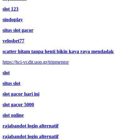
slot 123
sindoplay
situs slot gacor
velosbet77
scatter hitam tanpa henti bikin kaya raya mendadak
https://hci-vr.dit.uop.gr/tripmentor
slot
situs slot
slot gacor hari ini
slot gacor 5000
slot online
rajabandot login alternatif
rajabandot login alternatif