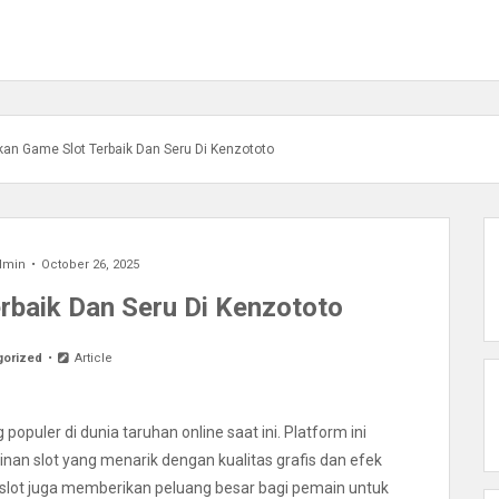
an Game Slot Terbaik Dan Seru Di Kenzototo
dmin
October 26, 2025
baik Dan Seru Di Kenzototo
gorized
Article
populer di dunia taruhan online saat ini. Platform ini
nan slot yang menarik dengan kualitas grafis dan efek
 slot juga memberikan peluang besar bagi pemain untuk