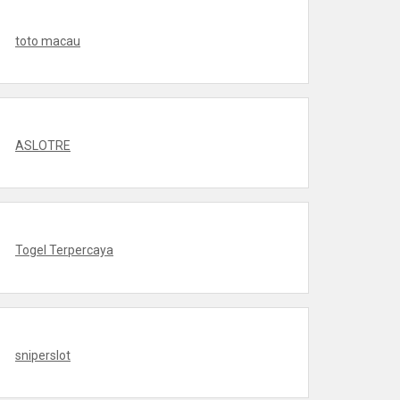
toto macau
ASLOTRE
Togel Terpercaya
sniperslot