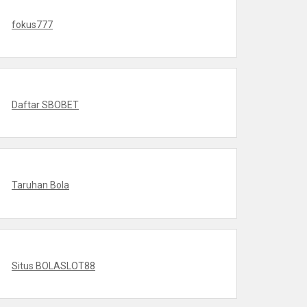
fokus777
Daftar SBOBET
Taruhan Bola
Situs BOLASLOT88