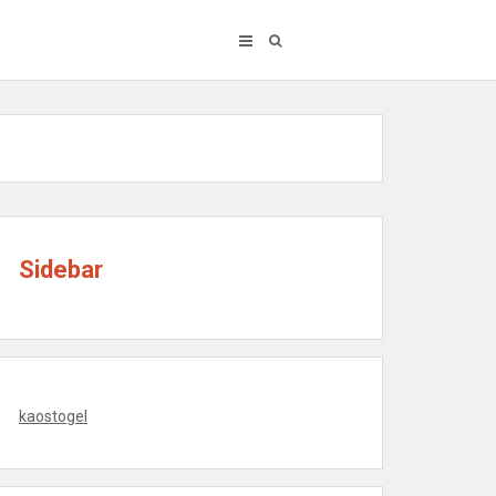
Sidebar
kaostogel