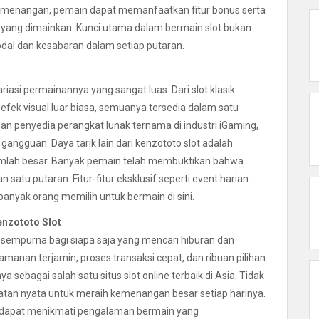
kemenangan, pemain dapat memanfaatkan fitur bonus serta
 yang dimainkan. Kunci utama dalam bermain slot bukan
dal dan kesabaran dalam setiap putaran.
iasi permainannya yang sangat luas. Dari slot klasik
efek visual luar biasa, semuanya tersedia dalam satu
gan penyedia perangkat lunak ternama di industri iGaming,
angguan. Daya tarik lain dari kenzototo slot adalah
umlah besar. Banyak pemain telah membuktikan bahwa
atu putaran. Fitur-fitur eksklusif seperti event harian
anyak orang memilih untuk bermain di sini.
nzototo Slot
n sempurna bagi siapa saja yang mencari hiburan dan
anan terjamin, proses transaksi cepat, dan ribuan pilihan
sebagai salah satu situs slot online terbaik di Asia. Tidak
tan nyata untuk meraih kemenangan besar setiap harinya.
 dapat menikmati pengalaman bermain yang