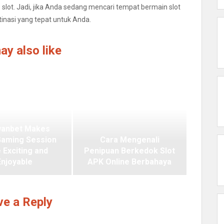
ot. Jadi, jika Anda sedang mencari tempat bermain slot
tinasi yang tepat untuk Anda.
ay also like
wanbet Makes
Gaming Session
Cara Mengenali
 Exciting and
Penipuan Berkedok Slot
Enjoyable
APK Online Berbahaya
e a Reply