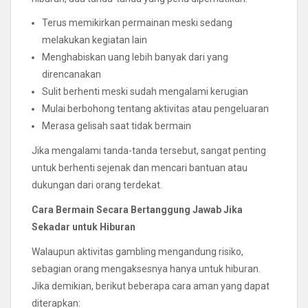
Terus memikirkan permainan meski sedang
melakukan kegiatan lain
Menghabiskan uang lebih banyak dari yang
direncanakan
Sulit berhenti meski sudah mengalami kerugian
Mulai berbohong tentang aktivitas atau pengeluaran
Merasa gelisah saat tidak bermain
Jika mengalami tanda-tanda tersebut, sangat penting
untuk berhenti sejenak dan mencari bantuan atau
dukungan dari orang terdekat.
Cara Bermain Secara Bertanggung Jawab Jika
Sekadar untuk Hiburan
Walaupun aktivitas gambling mengandung risiko,
sebagian orang mengaksesnya hanya untuk hiburan.
Jika demikian, berikut beberapa cara aman yang dapat
diterapkan: