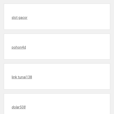
slot gacor
pohon4d
link tunai138
dolar508