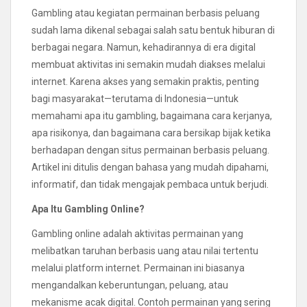
Gambling atau kegiatan permainan berbasis peluang
sudah lama dikenal sebagai salah satu bentuk hiburan di
berbagai negara. Namun, kehadirannya di era digital
membuat aktivitas ini semakin mudah diakses melalui
internet. Karena akses yang semakin praktis, penting
bagi masyarakat—terutama di Indonesia—untuk
memahami apa itu gambling, bagaimana cara kerjanya,
apa risikonya, dan bagaimana cara bersikap bijak ketika
berhadapan dengan situs permainan berbasis peluang.
Artikel ini ditulis dengan bahasa yang mudah dipahami,
informatif, dan tidak mengajak pembaca untuk berjudi.
Apa Itu Gambling Online?
Gambling online adalah aktivitas permainan yang
melibatkan taruhan berbasis uang atau nilai tertentu
melalui platform internet. Permainan ini biasanya
mengandalkan keberuntungan, peluang, atau
mekanisme acak digital. Contoh permainan yang sering