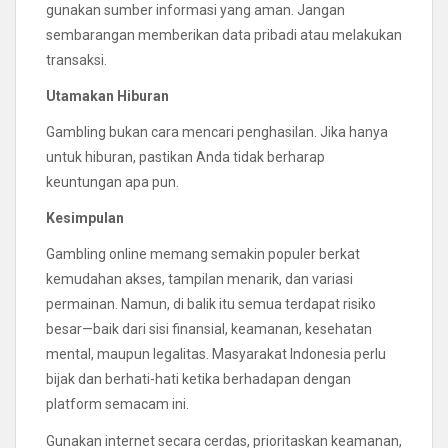
gunakan sumber informasi yang aman. Jangan
sembarangan memberikan data pribadi atau melakukan
transaksi.
Utamakan Hiburan
Gambling bukan cara mencari penghasilan. Jika hanya
untuk hiburan, pastikan Anda tidak berharap
keuntungan apa pun.
Kesimpulan
Gambling online memang semakin populer berkat
kemudahan akses, tampilan menarik, dan variasi
permainan. Namun, di balik itu semua terdapat risiko
besar—baik dari sisi finansial, keamanan, kesehatan
mental, maupun legalitas. Masyarakat Indonesia perlu
bijak dan berhati-hati ketika berhadapan dengan
platform semacam ini.
Gunakan internet secara cerdas, prioritaskan keamanan,