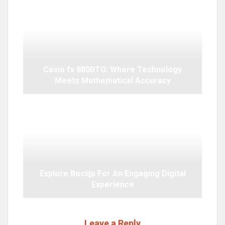
Casio fx 880BTG: Where Technology
Meets Mathematical Accuracy
Explore Bociljp For An Engaging Digital
Experience
Leave a Reply