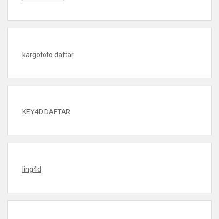
kargototo daftar
KEY4D DAFTAR
ling4d