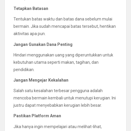
Tetapkan Batasan
Tentukan batas waktu dan batas dana sebelum mulai
bermain. Jika sudah mencapai batas tersebut, hentikan
aktivitas apa pun.
Jangan Gunakan Dana Penting
Hindari menggunakan uang yang diperuntukkan untuk
kebutuhan utama seperti makan, tagihan, dan
pendidikan.
Jangan Mengejar Kekalahan
Salah satu kesalahan terbesar pengguna adalah
mencoba bermain kembali untuk menutupi kerugian. Ini
justru dapat menyebabkan kerugian lebih besar.
Pastikan Platform Aman
Jika hanya ingin mempelajari atau melihat-lihat,