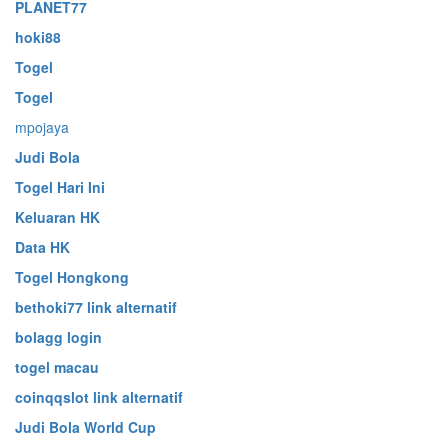
PLANET77
hoki88
Togel
Togel
mpojaya
Judi Bola
Togel Hari Ini
Keluaran HK
Data HK
Togel Hongkong
bethoki77 link alternatif
bolagg login
togel macau
coinqqslot link alternatif
Judi Bola World Cup