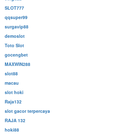
SLOT777
qqsuper99
surgavip88
demoslot
Toto Slot
gocengbet
MAXWIN288
slot88
macau
slot hoki
Raja132
slot gacor terpercaya
RAJA 132
hoki88