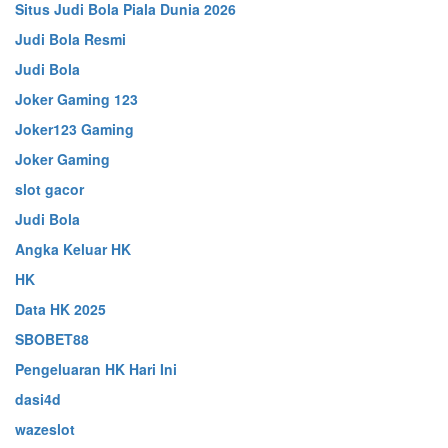
Situs Judi Bola Piala Dunia 2026
Judi Bola Resmi
Judi Bola
Joker Gaming 123
Joker123 Gaming
Joker Gaming
slot gacor
Judi Bola
Angka Keluar HK
HK
Data HK 2025
SBOBET88
Pengeluaran HK Hari Ini
dasi4d
wazeslot