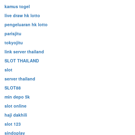
kamus togel
live draw hk lotto
pengeluaran hk lotto
parisjitu
tokyojitu
link server thailand
SLOT THAILAND
slot
server thailand
SLOT88
min depo 5k
slot online
haji dakhili
slot 123
sindoplay