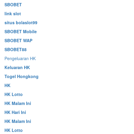
SBOBET
link slot
situs bolaslot99
SBOBET Mobile
SBOBET WAP
SBOBET88
Pengeluaran HK
Keluaran HK
Togel Hongkong
HK
HK Lotto
HK Malam Ini
HK Hari Ini
HK Malam Ini
HK Lotto