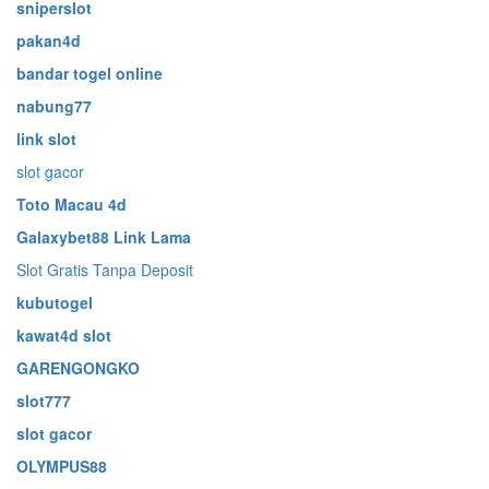
sniperslot
pakan4d
bandar togel online
nabung77
link slot
slot gacor
Toto Macau 4d
Galaxybet88 Link Lama
Slot Gratis Tanpa Deposit
kubutogel
kawat4d slot
GARENGONGKO
slot777
slot gacor
OLYMPUS88