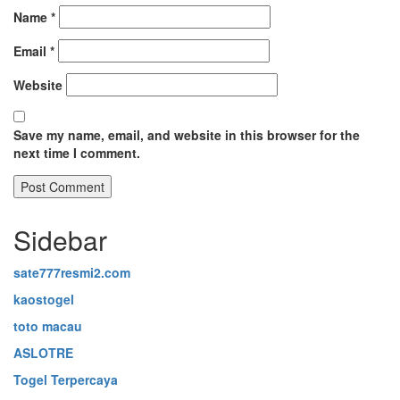
Name
*
Email
*
Website
Save my name, email, and website in this browser for the
next time I comment.
Sidebar
sate777resmi2.com
kaostogel
toto macau
ASLOTRE
Togel Terpercaya