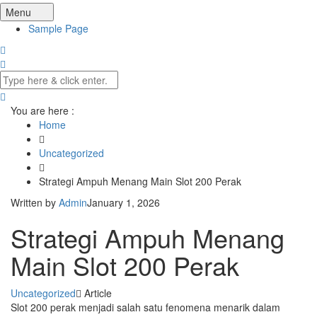
Menu
Sample Page
You are here :
Home
Uncategorized
Strategi Ampuh Menang Main Slot 200 Perak
Written by
Admin
January 1, 2026
Strategi Ampuh Menang
Main Slot 200 Perak
Uncategorized
Article
Slot 200 perak menjadi salah satu fenomena menarik dalam