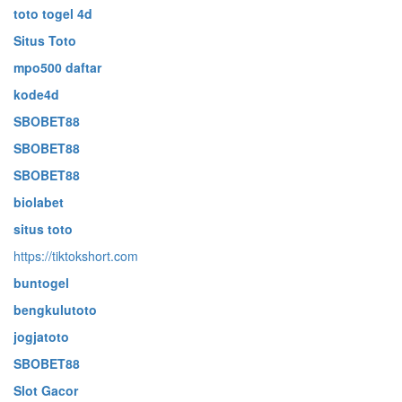
toto togel 4d
Situs Toto
mpo500 daftar
kode4d
SBOBET88
SBOBET88
SBOBET88
biolabet
situs toto
https://tiktokshort.com
buntogel
bengkulutoto
jogjatoto
SBOBET88
Slot Gacor