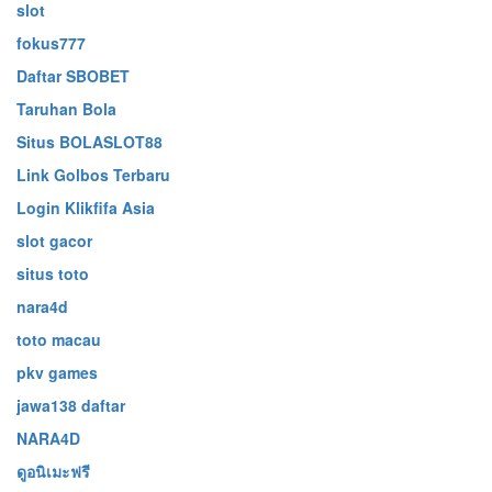
slot
fokus777
Daftar SBOBET
Taruhan Bola
Situs BOLASLOT88
Link Golbos Terbaru
Login Klikfifa Asia
slot gacor
situs toto
nara4d
toto macau
pkv games
jawa138 daftar
NARA4D
ดูอนิเมะฟรี