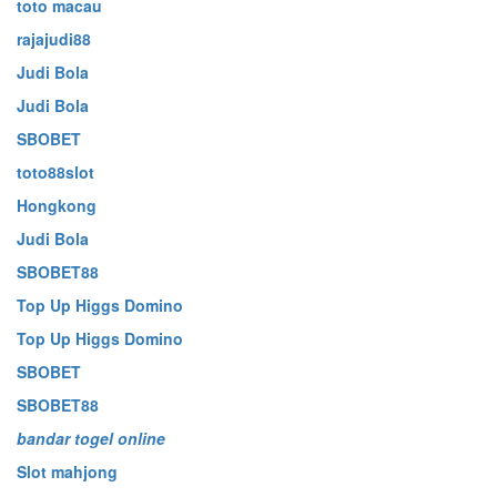
toto macau
rajajudi88
Judi Bola
Judi Bola
SBOBET
toto88slot
Hongkong
Judi Bola
SBOBET88
Top Up Higgs Domino
Top Up Higgs Domino
SBOBET
SBOBET88
bandar togel online
Slot mahjong