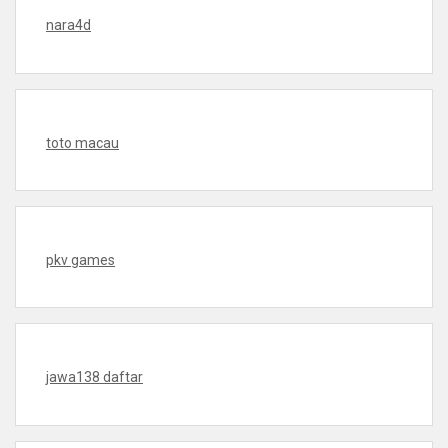
nara4d
toto macau
pkv games
jawa138 daftar