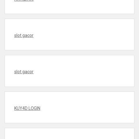
slot gacor
slot gacor
KUY4D LOGIN