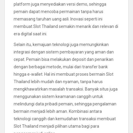
platform juga menyediakan versi demo, sehingga
pemain dapat mencoba permainan tanpa harus
memasang taruhan uang asli. Inovasi seperti ini
membuat Slot Thailand semakin menarik dan relevan di
era digital saat ini.
Selain itu, kemajuan teknologi juga memungkinkan
integrasi dengan sistem pembayaran yang aman dan
cepat. Pemain bisa melakukan deposit dan penarikan
dengan berbagai metode, mulai dari transfer bank
hingga e-wallet. Hal ini membuat proses bermain Slot
Thailand lebih mudah dan nyaman, tanpa harus
mengkhawatirkan masalah transaksi. Banyak situs juga
menggunakan sistem keamanan canggih untuk
melindungi data pribadi pemain, sehingga pengalaman
bermain menjadi lebih aman. Kombinasi antara
teknologi canggih dan kemudahan transaksi membuat
Slot Thailand menjadi pilihan utama bagi para