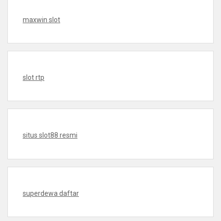
maxwin slot
slot rtp
situs slot88 resmi
superdewa daftar