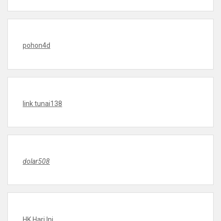
pohon4d
link tunai138
dolar508
HK Hari Ini