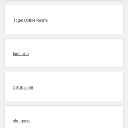
Togel Online Resmi
kidultoto
SBOBET88
slot gacor