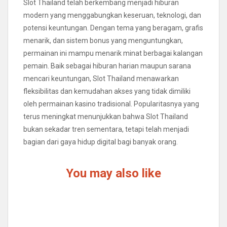
Slot Thailand telah berkembang menjadi hiburan
modern yang menggabungkan keseruan, teknologi, dan
potensi keuntungan. Dengan tema yang beragam, grafis
menarik, dan sistem bonus yang menguntungkan,
permainan ini mampu menarik minat berbagai kalangan
pemain. Baik sebagai hiburan harian maupun sarana
mencari keuntungan, Slot Thailand menawarkan
fleksibilitas dan kemudahan akses yang tidak dimiliki
oleh permainan kasino tradisional. Popularitasnya yang
terus meningkat menunjukkan bahwa Slot Thailand
bukan sekadar tren sementara, tetapi telah menjadi
bagian dari gaya hidup digital bagi banyak orang.
You may also like