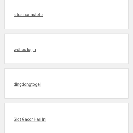
situs nanastoto
wdbos login
dingdongtogel
Slot Gacor Hari Ini