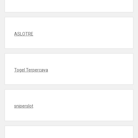
ASLOTRE
Togel Terpercaya
sniperslot