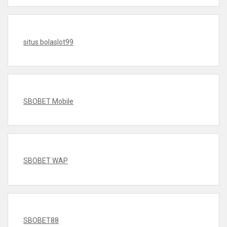
situs bolaslot99
SBOBET Mobile
SBOBET WAP
SBOBET88