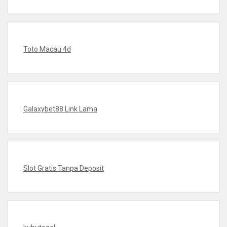
Toto Macau 4d
Galaxybet88 Link Lama
Slot Gratis Tanpa Deposit