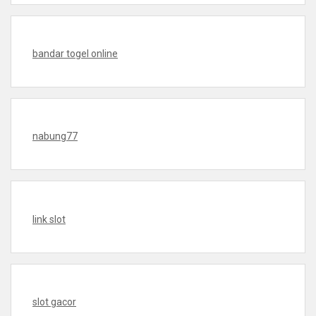
bandar togel online
nabung77
link slot
slot gacor