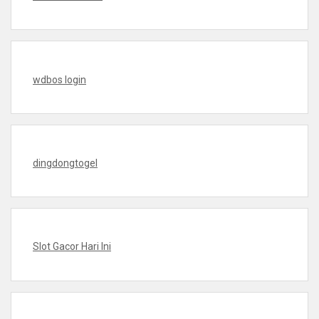
wdbos login
dingdongtogel
Slot Gacor Hari Ini