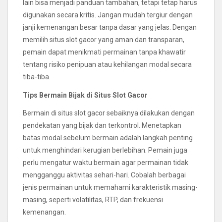
lain bisa menjadi panduan tambahan, tetapi tetap harus
digunakan secara kritis. Jangan mudah tergiur dengan
janji kemenangan besar tanpa dasar yang jelas. Dengan
memilih situs slot gacor yang aman dan transparan,
pemain dapat menikmati permainan tanpa khawatir
tentang risiko penipuan atau kehilangan modal secara
tiba-tiba.
Tips Bermain Bijak di Situs Slot Gacor
Bermain di situs slot gacor sebaiknya dilakukan dengan
pendekatan yang bijak dan terkontrol. Menetapkan
batas modal sebelum bermain adalah langkah penting
untuk menghindari kerugian berlebihan. Pemain juga
perlu mengatur waktu bermain agar permainan tidak
mengganggu aktivitas sehari-hari. Cobalah berbagai
jenis permainan untuk memahami karakteristik masing-
masing, seperti volatilitas, RTP, dan frekuensi
kemenangan.