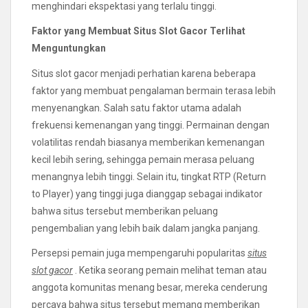
menghindari ekspektasi yang terlalu tinggi.
Faktor yang Membuat Situs Slot Gacor Terlihat
Menguntungkan
Situs slot gacor menjadi perhatian karena beberapa
faktor yang membuat pengalaman bermain terasa lebih
menyenangkan. Salah satu faktor utama adalah
frekuensi kemenangan yang tinggi. Permainan dengan
volatilitas rendah biasanya memberikan kemenangan
kecil lebih sering, sehingga pemain merasa peluang
menangnya lebih tinggi. Selain itu, tingkat RTP (Return
to Player) yang tinggi juga dianggap sebagai indikator
bahwa situs tersebut memberikan peluang
pengembalian yang lebih baik dalam jangka panjang.
Persepsi pemain juga mempengaruhi popularitas
situs
slot gacor
. Ketika seorang pemain melihat teman atau
anggota komunitas menang besar, mereka cenderung
percaya bahwa situs tersebut memang memberikan