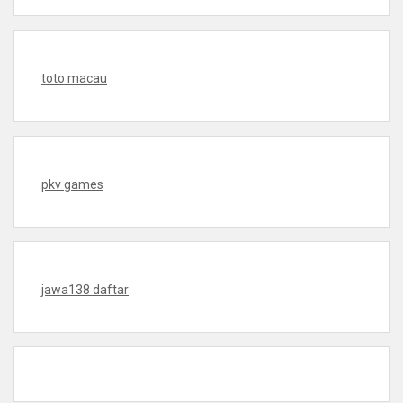
toto macau
pkv games
jawa138 daftar