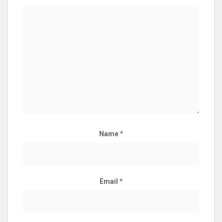
Name
*
Email
*