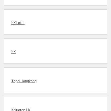
HK Lotto
HK
Togel Hongkong
Keluaran HK