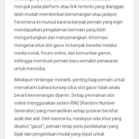
merujuk pada platform atau link tertentu yang dianggap
lebih mudah memberikan kemenangan atau jackpot.
Fenomena ini muncul karena banyak pemain yang ingin
mendapatkan pengalaman bermain yang lebih
menguntungkan dan menyenangkan. Informasi
mengenai situs slot gacor ini banyak beredar melalui
media sosial, forum online, dan komunitas gamer,
sehingga membuat pemain baru semakin penasaran
untuk mencoba.
Meskipun terdengar menarik, penting bagi pemain untuk
memahami bahwa konsep situs slot gacor tidak selalu
berarti kemenangan dijamin. Setiap permainan slot
online menggunakan sistem RNG (Random Number
Generator) yang memastikan setiap putaran bersifat
acak dan adil. Oleh karena itu, meskipun ada situs yang
disebut “gacor”, pemain tetap perlu pendekatan yang
bijak dan pengelolaan modal yang tepat untuk