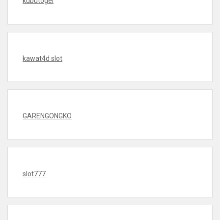
kubutogel
kawat4d slot
GARENGONGKO
slot777