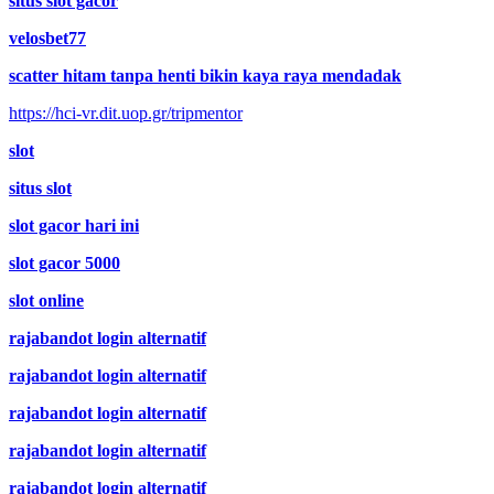
situs slot gacor
velosbet77
scatter hitam tanpa henti bikin kaya raya mendadak
https://hci-vr.dit.uop.gr/tripmentor
slot
situs slot
slot gacor hari ini
slot gacor 5000
slot online
rajabandot login alternatif
rajabandot login alternatif
rajabandot login alternatif
rajabandot login alternatif
rajabandot login alternatif