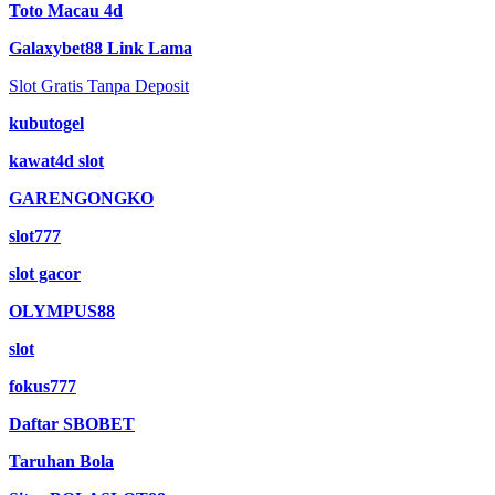
Toto Macau 4d
Galaxybet88 Link Lama
Slot Gratis Tanpa Deposit
kubutogel
kawat4d slot
GARENGONGKO
slot777
slot gacor
OLYMPUS88
slot
fokus777
Daftar SBOBET
Taruhan Bola