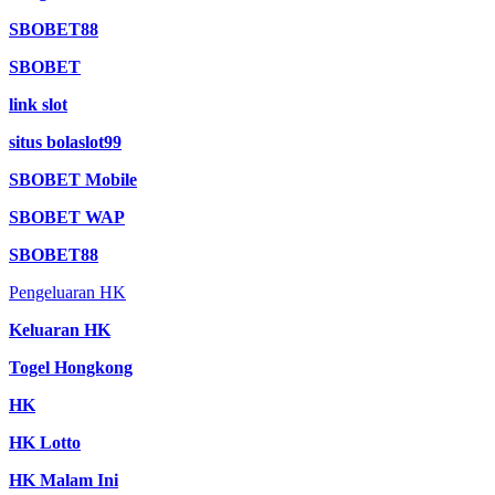
SBOBET88
SBOBET
link slot
situs bolaslot99
SBOBET Mobile
SBOBET WAP
SBOBET88
Pengeluaran HK
Keluaran HK
Togel Hongkong
HK
HK Lotto
HK Malam Ini