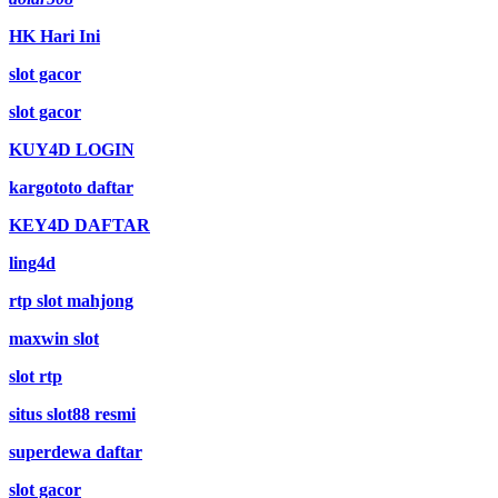
HK Hari Ini
slot gacor
slot gacor
KUY4D LOGIN
kargototo daftar
KEY4D DAFTAR
ling4d
rtp slot mahjong
maxwin slot
slot rtp
situs slot88 resmi
superdewa daftar
slot gacor