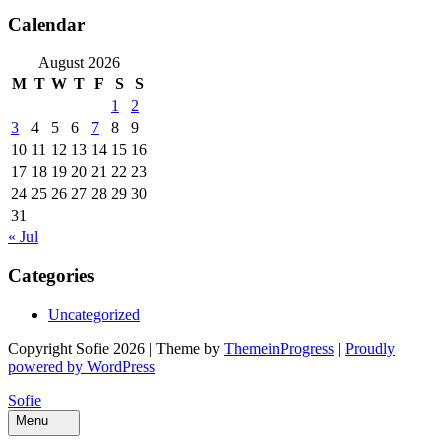
Calendar
August 2026
M
T
W
T
F
S
S
1
2
3
4
5
6
7
8
9
10
11
12
13
14
15
16
17
18
19
20
21
22
23
24
25
26
27
28
29
30
31
« Jul
Categories
Uncategorized
Copyright Sofie 2026 | Theme by
ThemeinProgress
|
Proudly
powered by WordPress
Sofie
Menu