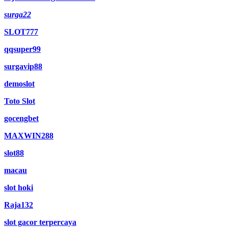
surga22
SLOT777
qqsuper99
surgavip88
demoslot
Toto Slot
gocengbet
MAXWIN288
slot88
macau
slot hoki
Raja132
slot gacor terpercaya