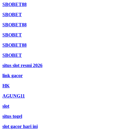
SBOBET88
SBOBET
SBOBET88
SBOBET
SBOBET88
SBOBET
situs slot resmi 2026
link gacor
HK
AGUNG11
slot
situs togel
slot gacor hari ini