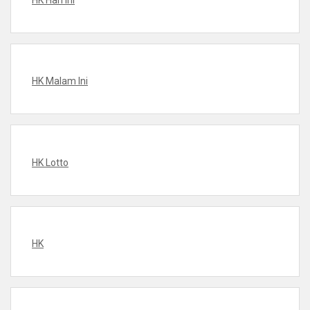
HK Malam Ini
HK Lotto
HK