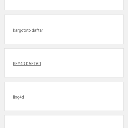
kargototo daftar
KEY4D DAFTAR
ling4d