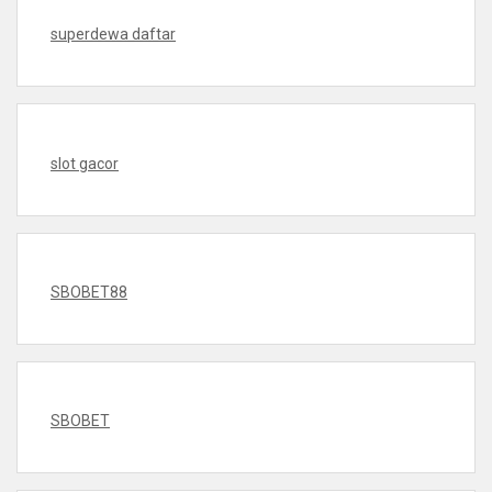
superdewa daftar
slot gacor
SBOBET88
SBOBET