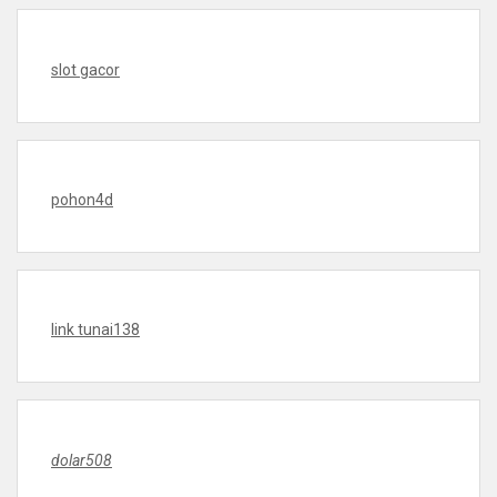
slot gacor
pohon4d
link tunai138
dolar508