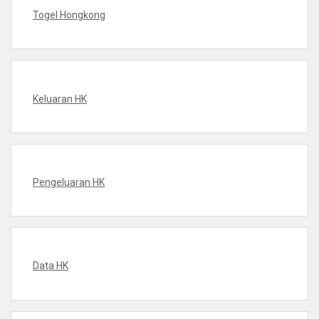
Togel Hongkong
Keluaran HK
Pengeluaran HK
Data HK