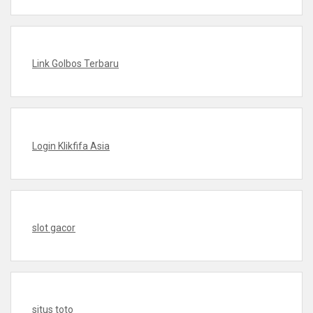
Link Golbos Terbaru
Login Klikfifa Asia
slot gacor
situs toto