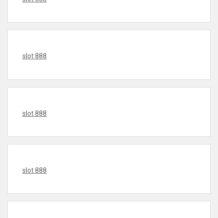
slot 888
slot 888
slot 888