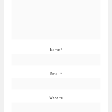
Name
*
Email
*
Website