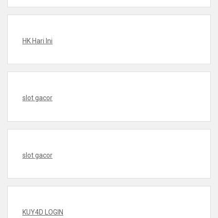
HK Hari Ini
slot gacor
slot gacor
KUY4D LOGIN