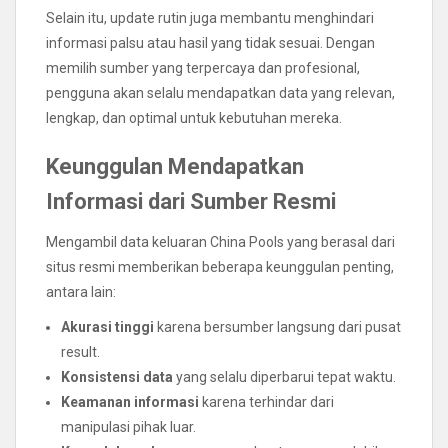
Selain itu, update rutin juga membantu menghindari
informasi palsu atau hasil yang tidak sesuai. Dengan
memilih sumber yang terpercaya dan profesional,
pengguna akan selalu mendapatkan data yang relevan,
lengkap, dan optimal untuk kebutuhan mereka.
Keunggulan Mendapatkan
Informasi dari Sumber Resmi
Mengambil data keluaran China Pools yang berasal dari
situs resmi memberikan beberapa keunggulan penting,
antara lain:
Akurasi tinggi
karena bersumber langsung dari pusat
result.
Konsistensi data
yang selalu diperbarui tepat waktu.
Keamanan informasi
karena terhindar dari
manipulasi pihak luar.