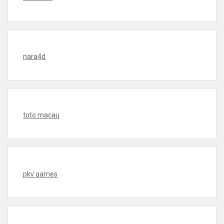
nara4d
toto macau
pkv games