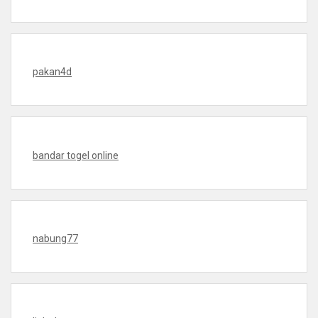
pakan4d
bandar togel online
nabung77