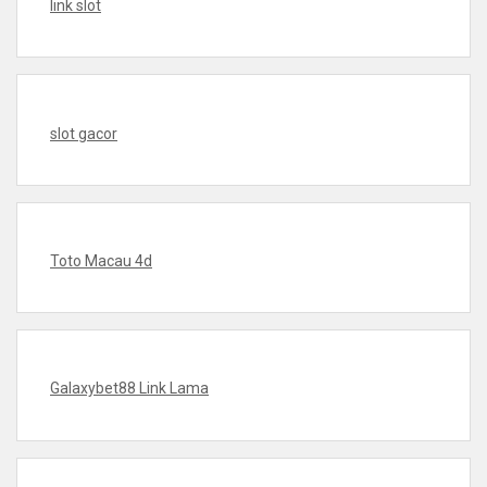
link slot
slot gacor
Toto Macau 4d
Galaxybet88 Link Lama