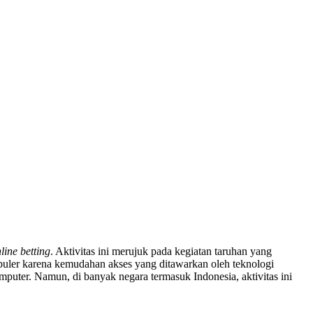
line betting
. Aktivitas ini merujuk pada kegiatan taruhan yang
opuler karena kemudahan akses yang ditawarkan oleh teknologi
mputer. Namun, di banyak negara termasuk Indonesia, aktivitas ini