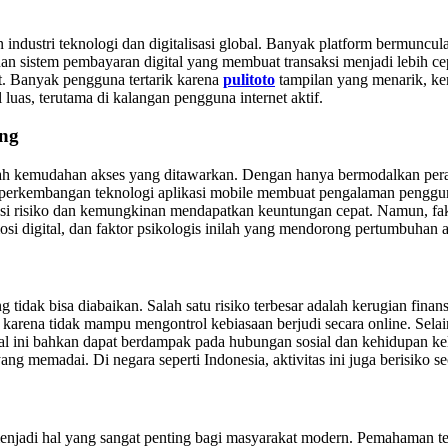
 industri teknologi dan digitalisasi global. Banyak platform bermunc
n sistem pembayaran digital yang membuat transaksi menjadi lebih cep
t. Banyak pengguna tertarik karena
pulitoto
tampilan yang menarik, ke
 luas, terutama di kalangan pengguna internet aktif.
ing
h kemudahan akses yang ditawarkan. Dengan hanya bermodalkan peran
, perkembangan teknologi aplikasi mobile membuat pengalaman pengguna
asi risiko dan kemungkinan mendapatkan keuntungan cepat. Namun, fakt
i digital, dan faktor psikologis inilah yang mendorong pertumbuhan akt
 tidak bisa diabaikan. Salah satu risiko terbesar adalah kerugian finans
rena tidak mampu mengontrol kebiasaan berjudi secara online. Selain 
l ini bahkan dapat berdampak pada hubungan sosial dan kehidupan ke
ang memadai. Di negara seperti Indonesia, aktivitas ini juga berisiko 
 menjadi hal yang sangat penting bagi masyarakat modern. Pemahaman te