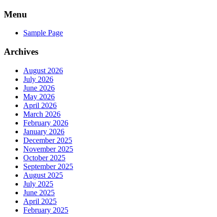
Skip
Menu
to
content
Sample Page
Archives
August 2026
July 2026
June 2026
May 2026
April 2026
March 2026
February 2026
January 2026
December 2025
November 2025
October 2025
September 2025
August 2025
July 2025
June 2025
April 2025
February 2025