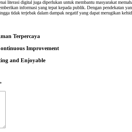
ai literasi digital juga diperlukan untuk membantu masyarakat memaham
berikan informasi yang tepat kepada publik. Dengan pendekatan yang 
ehingga tidak terjebak dalam dampak negatif yang dapat merugikan kehi
Aman Terpercaya
Continuous Improvement
ing and Enjoyable
*