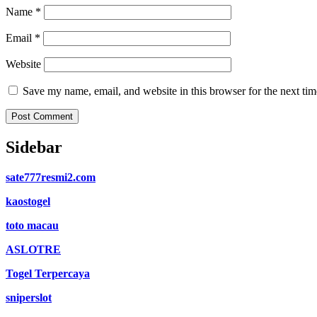
Name
*
Email
*
Website
Save my name, email, and website in this browser for the next ti
Sidebar
sate777resmi2.com
kaostogel
toto macau
ASLOTRE
Togel Terpercaya
sniperslot