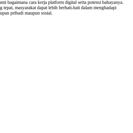
i bagaimana cara kerja platform digital serta potensi bahayanya.
tepat, masyarakat dapat lebih berhati-hati dalam menghadapi
dupan pribadi maupun sosial.