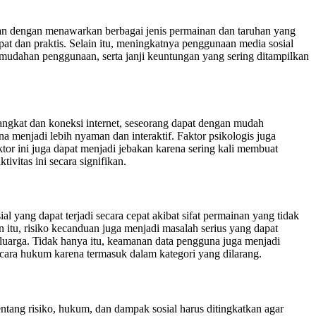
ulan dengan menawarkan berbagai jenis permainan dan taruhan yang
at dan praktis. Selain itu, meningkatnya penggunaan media sosial
mudahan penggunaan, serta janji keuntungan yang sering ditampilkan
gkat dan koneksi internet, seseorang dapat dengan mudah
 menjadi lebih nyaman dan interaktif. Faktor psikologis juga
or ini juga dapat menjadi jebakan karena sering kali membuat
ivitas ini secara signifikan.
ial yang dapat terjadi secara cepat akibat sifat permainan yang tidak
itu, risiko kecanduan juga menjadi masalah serius yang dapat
luarga. Tidak hanya itu, keamanan data pengguna juga menjadi
secara hukum karena termasuk dalam kategori yang dilarang.
ntang risiko, hukum, dan dampak sosial harus ditingkatkan agar