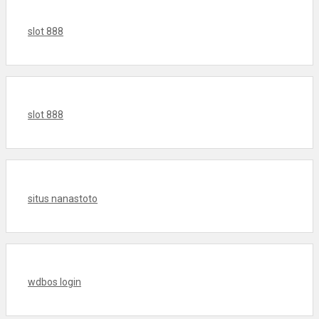
slot 888
slot 888
situs nanastoto
wdbos login