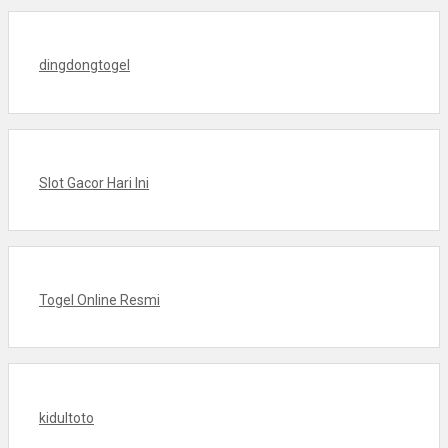
dingdongtogel
Slot Gacor Hari Ini
Togel Online Resmi
kidultoto