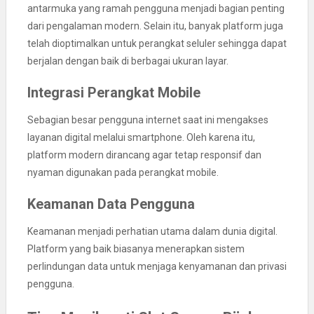
antarmuka yang ramah pengguna menjadi bagian penting
dari pengalaman modern. Selain itu, banyak platform juga
telah dioptimalkan untuk perangkat seluler sehingga dapat
berjalan dengan baik di berbagai ukuran layar.
Integrasi Perangkat Mobile
Sebagian besar pengguna internet saat ini mengakses
layanan digital melalui smartphone. Oleh karena itu,
platform modern dirancang agar tetap responsif dan
nyaman digunakan pada perangkat mobile.
Keamanan Data Pengguna
Keamanan menjadi perhatian utama dalam dunia digital.
Platform yang baik biasanya menerapkan sistem
perlindungan data untuk menjaga kenyamanan dan privasi
pengguna.