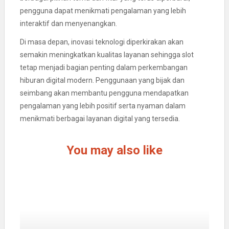
pengguna dapat menikmati pengalaman yang lebih
interaktif dan menyenangkan.
Di masa depan, inovasi teknologi diperkirakan akan
semakin meningkatkan kualitas layanan sehingga slot
tetap menjadi bagian penting dalam perkembangan
hiburan digital modern. Penggunaan yang bijak dan
seimbang akan membantu pengguna mendapatkan
pengalaman yang lebih positif serta nyaman dalam
menikmati berbagai layanan digital yang tersedia.
You may also like