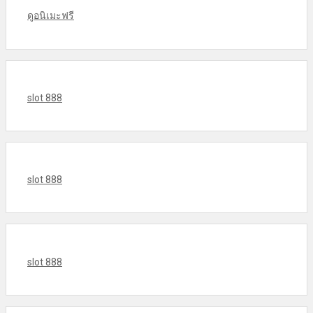
ดูอนิเมะฟรี
slot 888
slot 888
slot 888