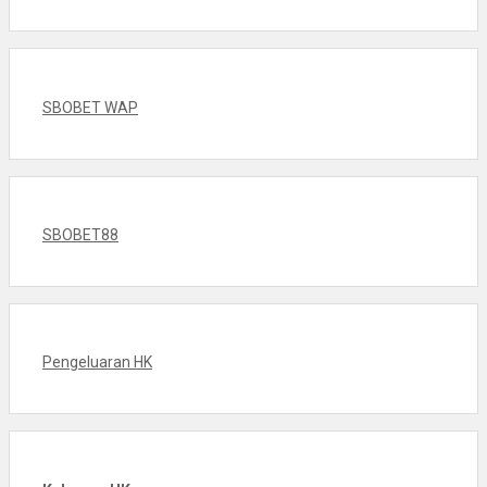
SBOBET WAP
SBOBET88
Pengeluaran HK