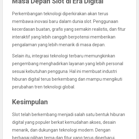
Masa Depan Slot di Era Digital
Perkembangan teknologi diperkirakan akan terus
membawa inovasi baru dalam dunia slot. Penggunaan
kecerdasan buatan, grafis yang semakin realistis, dan fitur
interaktif yang lebih canggih berpotensi memberikan
pengalaman yang lebih menarik di masa depan.
Selain itu, integrasi teknologi terbaru memungkinkan
pengembang menghadirkan layanan yang lebih personal
sesuai kebutuhan pengguna. Hal ini membuat industri
hiburan digital terus berkembang dan mampu mengikuti
perubahan tren teknologi global.
Kesimpulan
Slot telah berkembang menjadi salah satu bentuk hiburan
digital yang populer berkat kemudahan akses, desain
menarik, dan dukungan teknologi modern. Dengan
berbagai pilihan tema dan fitur yang terus diperbarui,