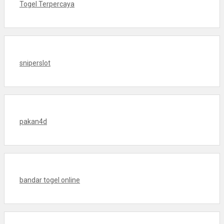
Togel Terpercaya
sniperslot
pakan4d
bandar togel online