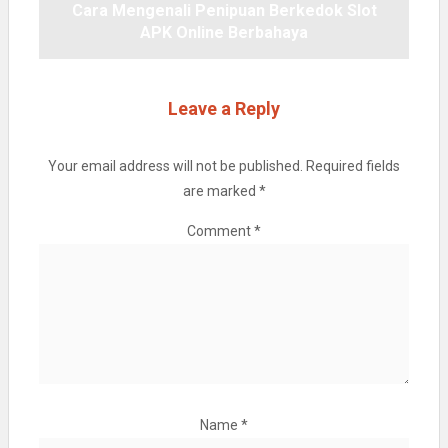
Cara Mengenali Penipuan Berkedok Slot
APK Online Berbahaya
Leave a Reply
Your email address will not be published.
Required fields
are marked
*
Comment
*
Name
*