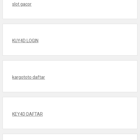
slot gacor
KUY4D LOGIN
kargototo daftar
KEY4D DAFTAR