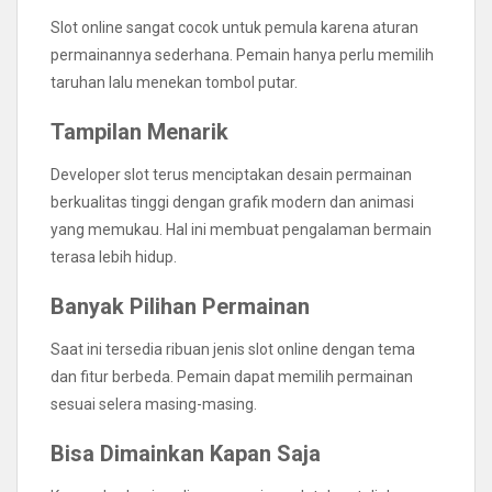
Slot online sangat cocok untuk pemula karena aturan
permainannya sederhana. Pemain hanya perlu memilih
taruhan lalu menekan tombol putar.
Tampilan Menarik
Developer slot terus menciptakan desain permainan
berkualitas tinggi dengan grafik modern dan animasi
yang memukau. Hal ini membuat pengalaman bermain
terasa lebih hidup.
Banyak Pilihan Permainan
Saat ini tersedia ribuan jenis slot online dengan tema
dan fitur berbeda. Pemain dapat memilih permainan
sesuai selera masing-masing.
Bisa Dimainkan Kapan Saja