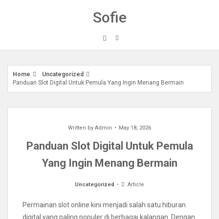
Skip
Sofie
to
content
Home
Uncategorized
Panduan Slot Digital Untuk Pemula Yang Ingin Menang Bermain
Written by
Admin
May 18, 2026
Panduan Slot Digital Untuk Pemula
Yang Ingin Menang Bermain
Uncategorized
Article
Permainan slot online kini menjadi salah satu hiburan
digital yang paling populer di berbagai kalangan. Dengan