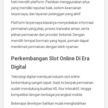
hati memilih platform. Pastikan menggunakan situs
yang memiliki reputasi baik, sistem keamanan
terpercaya, dan layanan pelanggan yang aktif.
Platform terpercaya biasanya menyediakan informasi
permainan yang jelas, proses transaksi aman, serta
pilihan permainan dari provider terkenal. Dengan
memilih tempat bermain yang tepat, pemain dapat
menikmati permainan dengan lebih nyaman.
Perkembangan Slot Online Di Era
Digital
Teknologi digital membuat industri slot online
berkembang sangat cepat. Saat ini banyak permainan
sudah mendukung kualitas HD, fitur interaktif, hingga
kompatibel dengan berbagai perangkat mobile.
Beberapa developer bahkan mulai menghadirkan