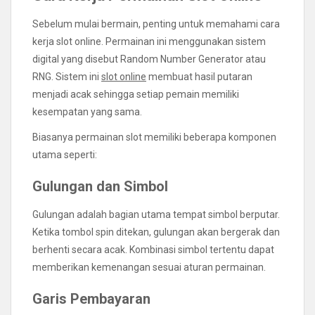
Sebelum mulai bermain, penting untuk memahami cara
kerja slot online. Permainan ini menggunakan sistem
digital yang disebut Random Number Generator atau
RNG. Sistem ini
slot online
membuat hasil putaran
menjadi acak sehingga setiap pemain memiliki
kesempatan yang sama.
Biasanya permainan slot memiliki beberapa komponen
utama seperti:
Gulungan dan Simbol
Gulungan adalah bagian utama tempat simbol berputar.
Ketika tombol spin ditekan, gulungan akan bergerak dan
berhenti secara acak. Kombinasi simbol tertentu dapat
memberikan kemenangan sesuai aturan permainan.
Garis Pembayaran