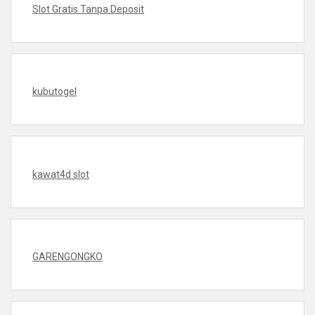
Slot Gratis Tanpa Deposit
kubutogel
kawat4d slot
GARENGONGKO