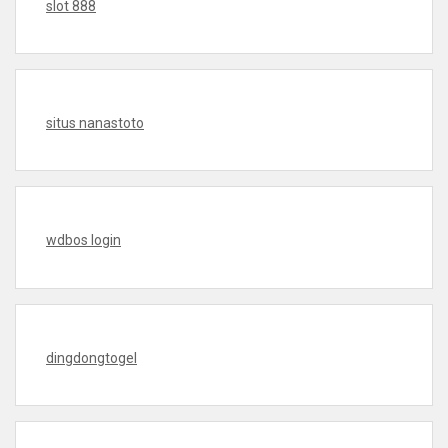
slot 888
situs nanastoto
wdbos login
dingdongtogel