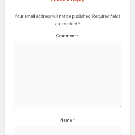
Your email address will not be published.
Required fields
are marked
*
Comment
*
Name
*