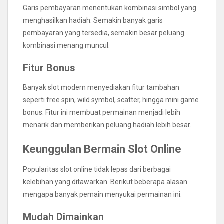
Garis pembayaran menentukan kombinasi simbol yang
menghasilkan hadiah. Semakin banyak garis
pembayaran yang tersedia, semakin besar peluang
kombinasi menang muncul.
Fitur Bonus
Banyak slot modern menyediakan fitur tambahan
seperti free spin, wild symbol, scatter, hingga mini game
bonus. Fitur ini membuat permainan menjadi lebih
menarik dan memberikan peluang hadiah lebih besar.
Keunggulan Bermain Slot Online
Popularitas slot online tidak lepas dari berbagai
kelebihan yang ditawarkan. Berikut beberapa alasan
mengapa banyak pemain menyukai permainan ini.
Mudah Dimainkan