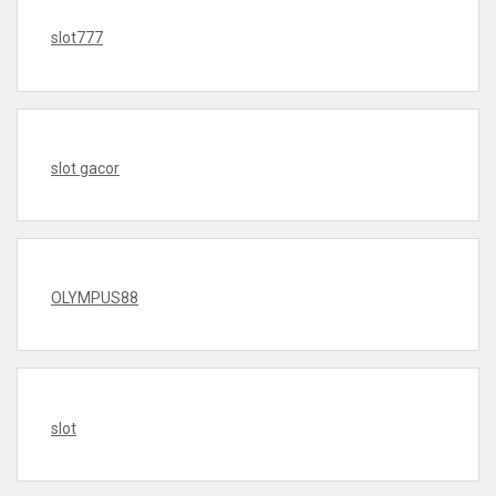
slot777
slot gacor
OLYMPUS88
slot