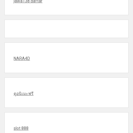
jawa138 daftar
NARA4D
ดูอนิเมะฟรี
slot 888