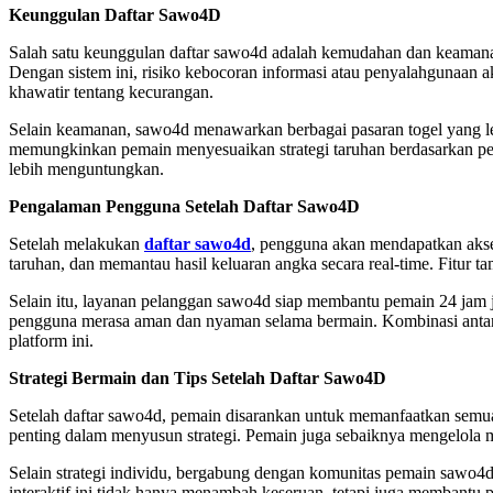
Keunggulan Daftar Sawo4D
Salah satu keunggulan daftar sawo4d adalah kemudahan dan keamanan 
Dengan sistem ini, risiko kebocoran informasi atau penyalahgunaan ak
khawatir tentang kecurangan.
Selain keamanan, sawo4d menawarkan berbagai pasaran togel yang leng
memungkinkan pemain menyesuaikan strategi taruhan berdasarkan pen
lebih menguntungkan.
Pengalaman Pengguna Setelah Daftar Sawo4D
Setelah melakukan
daftar sawo4d
, pengguna akan mendapatkan akse
taruhan, dan memantau hasil keluaran angka secara real-time. Fitur t
Selain itu, layanan pelanggan sawo4d siap membantu pemain 24 jam 
pengguna merasa aman dan nyaman selama bermain. Kombinasi antara
platform ini.
Strategi Bermain dan Tips Setelah Daftar Sawo4D
Setelah daftar sawo4d, pemain disarankan untuk memanfaatkan semua f
penting dalam menyusun strategi. Pemain juga sebaiknya mengelola m
Selain strategi individu, bergabung dengan komunitas pemain sawo4
interaktif ini tidak hanya menambah keseruan, tetapi juga membantu 