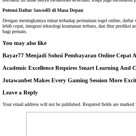
Potensi Daftar Sawo4D di Masa Depan
Dengan meningkatnya minat terhadap permainan togel online, daftar s
lebih cepat, integrasi teknologi keamanan terbaru, dan fitur predi
bagi pemain.
You may also like
Bayar77 Menjadi Solusi Pembayaran Online Cepat 
Academic Excellence Requires Smart Learning And 
Jutawanbet Makes Every Gaming Session More Excit
Leave a Reply
Your email address will not be published.
Required fields are marked