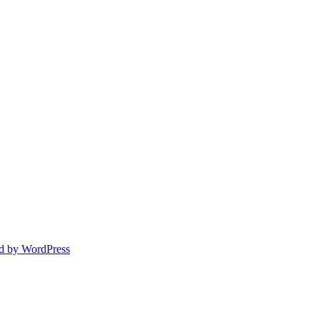
d by WordPress