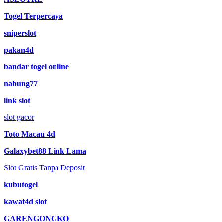
Togel Terpercaya
sniperslot
pakan4d
bandar togel online
nabung77
link slot
slot gacor
Toto Macau 4d
Galaxybet88 Link Lama
Slot Gratis Tanpa Deposit
kubutogel
kawat4d slot
GARENGONGKO