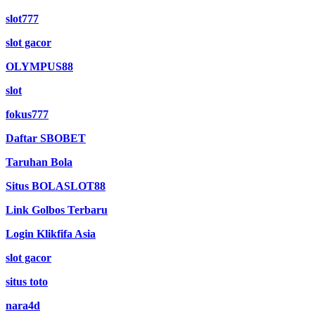
slot777
slot gacor
OLYMPUS88
slot
fokus777
Daftar SBOBET
Taruhan Bola
Situs BOLASLOT88
Link Golbos Terbaru
Login Klikfifa Asia
slot gacor
situs toto
nara4d