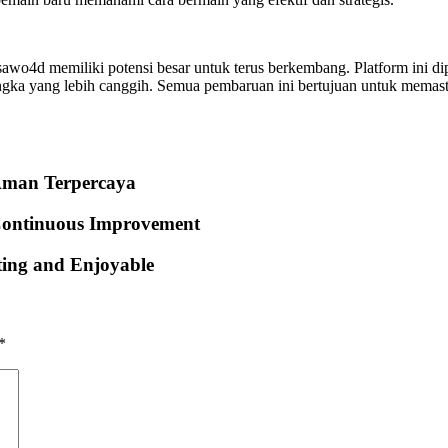
awo4d memiliki potensi besar untuk terus berkembang. Platform ini di
ksi angka yang lebih canggih. Semua pembaruan ini bertujuan untuk me
Aman Terpercaya
Continuous Improvement
ing and Enjoyable
*