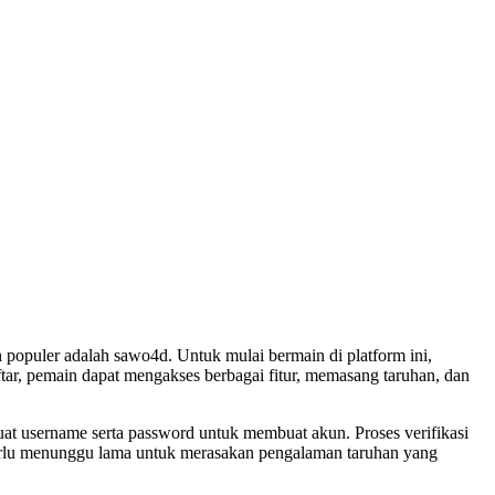
 populer adalah sawo4d. Untuk mulai bermain di platform ini,
ftar, pemain dapat mengakses berbagai fitur, memasang taruhan, dan
at username serta password untuk membuat akun. Proses verifikasi
 perlu menunggu lama untuk merasakan pengalaman taruhan yang