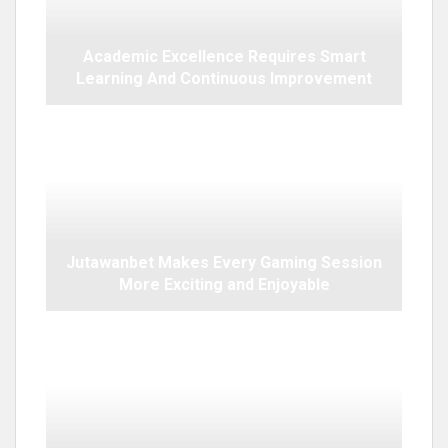
Academic Excellence Requires Smart
Learning And Continuous Improvement
Jutawanbet Makes Every Gaming Session
More Exciting and Enjoyable