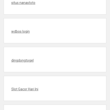
situs nanastoto
wdbos login
dingdongtogel
Slot Gacor Hari Ini