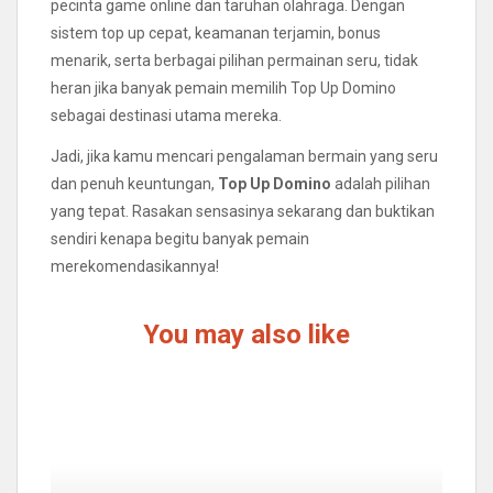
pecinta game online dan taruhan olahraga. Dengan
sistem top up cepat, keamanan terjamin, bonus
menarik, serta berbagai pilihan permainan seru, tidak
heran jika banyak pemain memilih Top Up Domino
sebagai destinasi utama mereka.
Jadi, jika kamu mencari pengalaman bermain yang seru
dan penuh keuntungan,
Top Up Domino
adalah pilihan
yang tepat. Rasakan sensasinya sekarang dan buktikan
sendiri kenapa begitu banyak pemain
merekomendasikannya!
You may also like