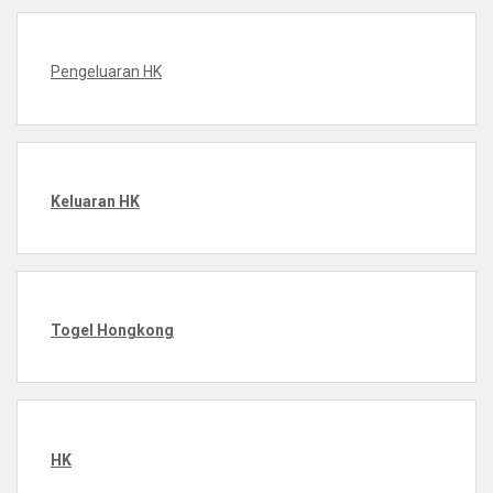
Pengeluaran HK
Keluaran HK
Togel Hongkong
HK