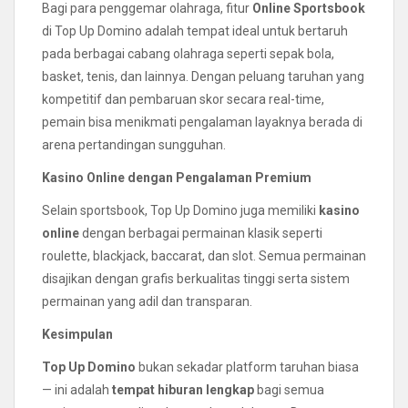
Bagi para penggemar olahraga, fitur
Online Sportsbook
di Top Up Domino adalah tempat ideal untuk bertaruh
pada berbagai cabang olahraga seperti sepak bola,
basket, tenis, dan lainnya. Dengan peluang taruhan yang
kompetitif dan pembaruan skor secara real-time,
pemain bisa menikmati pengalaman layaknya berada di
arena pertandingan sungguhan.
Kasino Online dengan Pengalaman Premium
Selain sportsbook, Top Up Domino juga memiliki
kasino
online
dengan berbagai permainan klasik seperti
roulette, blackjack, baccarat, dan slot. Semua permainan
disajikan dengan grafis berkualitas tinggi serta sistem
permainan yang adil dan transparan.
Kesimpulan
Top Up Domino
bukan sekadar platform taruhan biasa
— ini adalah
tempat hiburan lengkap
bagi semua