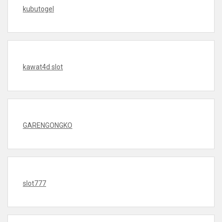
kubutogel
kawat4d slot
GARENGONGKO
slot777