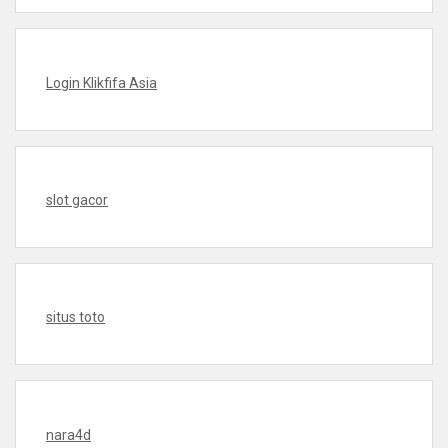
Login Klikfifa Asia
slot gacor
situs toto
nara4d