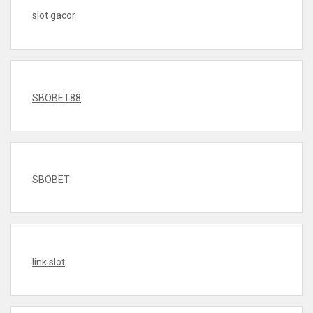
slot gacor
SBOBET88
SBOBET
link slot