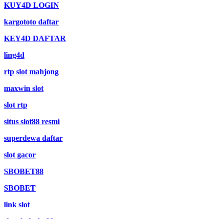
KUY4D LOGIN
kargototo daftar
KEY4D DAFTAR
ling4d
rtp slot mahjong
maxwin slot
slot rtp
situs slot88 resmi
superdewa daftar
slot gacor
SBOBET88
SBOBET
link slot