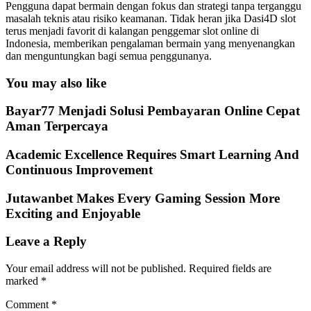
Pengguna dapat bermain dengan fokus dan strategi tanpa terganggu
masalah teknis atau risiko keamanan. Tidak heran jika Dasi4D slot
terus menjadi favorit di kalangan penggemar slot online di
Indonesia, memberikan pengalaman bermain yang menyenangkan
dan menguntungkan bagi semua penggunanya.
You may also like
Bayar77 Menjadi Solusi Pembayaran Online Cepat
Aman Terpercaya
Academic Excellence Requires Smart Learning And
Continuous Improvement
Jutawanbet Makes Every Gaming Session More
Exciting and Enjoyable
Leave a Reply
Your email address will not be published.
Required fields are
marked
*
Comment
*