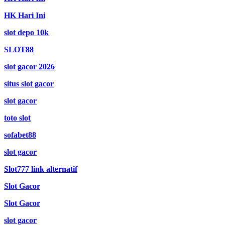
HK Hari Ini
slot depo 10k
SLOT88
slot gacor 2026
situs slot gacor
slot gacor
toto slot
sofabet88
slot gacor
Slot777 link alternatif
Slot Gacor
Slot Gacor
slot gacor