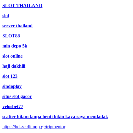
SLOT THAILAND
slot
server thailand
SLOT88
min depo 5k
slot online
haji dakhili
slot 123
sindoplay
situs slot gacor
velosbet77
scatter hitam tanpa henti bikin kaya raya mendadak
https://hci-vr.dit.uop.gr/tripmentor