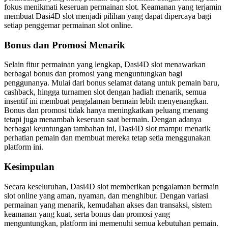
fokus menikmati keseruan permainan slot. Keamanan yang terjamin
membuat Dasi4D slot menjadi pilihan yang dapat dipercaya bagi
setiap penggemar permainan slot online.
Bonus dan Promosi Menarik
Selain fitur permainan yang lengkap, Dasi4D slot menawarkan
berbagai bonus dan promosi yang menguntungkan bagi
penggunanya. Mulai dari bonus selamat datang untuk pemain baru,
cashback, hingga turnamen slot dengan hadiah menarik, semua
insentif ini membuat pengalaman bermain lebih menyenangkan.
Bonus dan promosi tidak hanya meningkatkan peluang menang
tetapi juga menambah keseruan saat bermain. Dengan adanya
berbagai keuntungan tambahan ini, Dasi4D slot mampu menarik
perhatian pemain dan membuat mereka tetap setia menggunakan
platform ini.
Kesimpulan
Secara keseluruhan, Dasi4D slot memberikan pengalaman bermain
slot online yang aman, nyaman, dan menghibur. Dengan variasi
permainan yang menarik, kemudahan akses dan transaksi, sistem
keamanan yang kuat, serta bonus dan promosi yang
menguntungkan, platform ini memenuhi semua kebutuhan pemain.