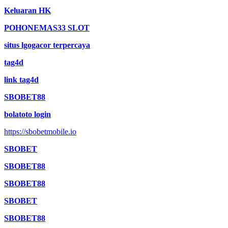
Keluaran HK
POHONEMAS33 SLOT
situs lgogacor terpercaya
tag4d
link tag4d
SBOBET88
bolatoto login
https://sbobetmobile.io
SBOBET
SBOBET88
SBOBET88
SBOBET
SBOBET88