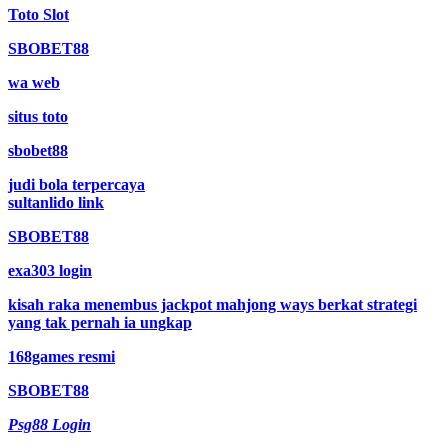
Toto Slot
SBOBET88
wa web
situs toto
sbobet88
judi bola terpercaya
sultanlido link
SBOBET88
exa303 login
kisah raka menembus jackpot mahjong ways berkat strategi
yang tak pernah ia ungkap
168games resmi
SBOBET88
Psg88 Login