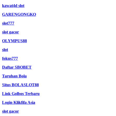
kawat4d slot
GARENGONGKO
slot777
slot gacor
OLYMPUS88
slot
fokus777
Daftar SBOBET
Taruhan Bola
Situs BOLASLOT88
Link Golbos Terbaru
Login Klikfifa Asia
slot gacor