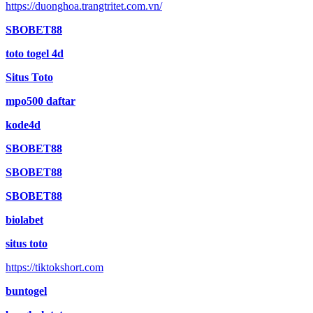
https://duonghoa.trangtritet.com.vn/
SBOBET88
toto togel 4d
Situs Toto
mpo500 daftar
kode4d
SBOBET88
SBOBET88
SBOBET88
biolabet
situs toto
https://tiktokshort.com
buntogel