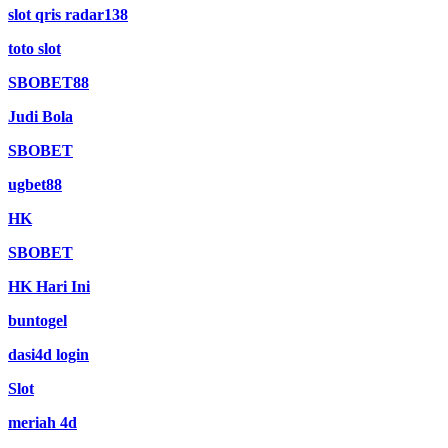
slot qris radar138
toto slot
SBOBET88
Judi Bola
SBOBET
ugbet88
HK
SBOBET
HK Hari Ini
buntogel
dasi4d login
Slot
meriah 4d