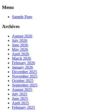
Skip
Menu
to
content
Sample Page
Archives
August 2026
July 2026
June 2026
May 2026
April 2026
March 2026
February 2026
January 2026
December 2025
November 2025
October 2025
September 2025
August 2025
July 2025
June 2025
April 2025
February 2025