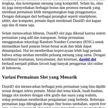
lengkap, dan kesempatan menang yang kompetitif. Selain itu, situs
ini juga menyediakan berbagai bonus dan promosi menarik yang
membuat permainan lebih menguntungkan bagi penggunanya.
Dengan dukungan dari berbagai perangkat seperti smartphone,
tablet, dan komputer, pemain dapat menikmati Dasi4D slot kapan
saja dan di mana saja.
Selain menawarkan hiburan, Dasi4D slot juga dikenal karena sistem
permainan yang adil dan transparan. Setiap permainan
menggunakan teknologi Random Number Generator (RNG) untuk
memastikan hasil putaran benar-benar acak dan tidak dapat
dimanipulasi. Hal ini memberikan kepercayaan lebih bagi pemain
bahwa setiap taruhan memiliki peluang menang yang sama. Dengan
kombinasi keamanan, kenyamanan, dan keseruan,
dasi4d slot
berhasil menjadi pilihan favorit bagi banyak penggemar slot online
di Indonesia.
Variasi Permainan Slot yang Menarik
Dasi4D slot menawarkan berbagai jenis permainan yang bisa dipilih
sesuai dengan selera pemain. Mulai dari tema klasik, buah-buahan,
hingga slot modern dengan efek grafis dan suara yang realistis,
setiap permainan memberikan pengalaman yang berbeda. Beberapa
permainan juga dilengkapi dengan fitur bonus tambahan, seperti free