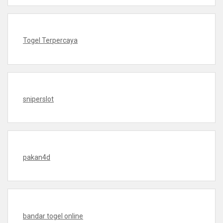
Togel Terpercaya
sniperslot
pakan4d
bandar togel online