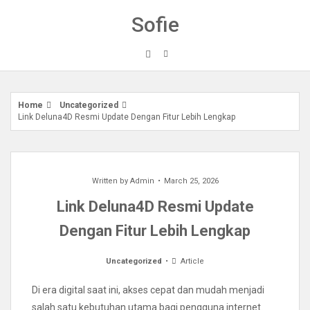
Skip
Sofie
to
content
Home
Uncategorized
Link Deluna4D Resmi Update Dengan Fitur Lebih Lengkap
Written by
Admin
March 25, 2026
Link Deluna4D Resmi Update
Dengan Fitur Lebih Lengkap
Uncategorized
Article
Di era digital saat ini, akses cepat dan mudah menjadi
salah satu kebutuhan utama bagi pengguna internet.