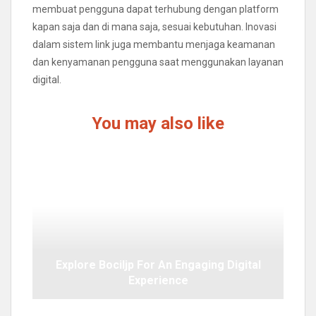
membuat pengguna dapat terhubung dengan platform
kapan saja dan di mana saja, sesuai kebutuhan. Inovasi
dalam sistem link juga membantu menjaga keamanan
dan kenyamanan pengguna saat menggunakan layanan
digital.
You may also like
Explore Bociljp For An Engaging Digital
Experience