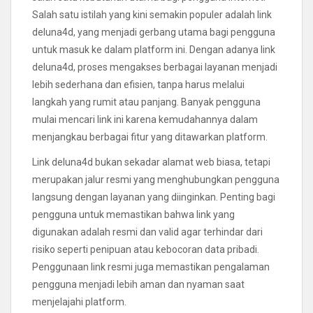
Salah satu istilah yang kini semakin populer adalah link
deluna4d, yang menjadi gerbang utama bagi pengguna
untuk masuk ke dalam platform ini. Dengan adanya link
deluna4d, proses mengakses berbagai layanan menjadi
lebih sederhana dan efisien, tanpa harus melalui
langkah yang rumit atau panjang. Banyak pengguna
mulai mencari link ini karena kemudahannya dalam
menjangkau berbagai fitur yang ditawarkan platform.
Link deluna4d bukan sekadar alamat web biasa, tetapi
merupakan jalur resmi yang menghubungkan pengguna
langsung dengan layanan yang diinginkan. Penting bagi
pengguna untuk memastikan bahwa link yang
digunakan adalah resmi dan valid agar terhindar dari
risiko seperti penipuan atau kebocoran data pribadi.
Penggunaan link resmi juga memastikan pengalaman
pengguna menjadi lebih aman dan nyaman saat
menjelajahi platform.