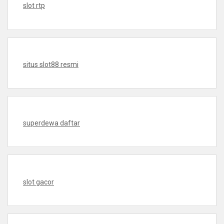
slot rtp
situs slot88 resmi
superdewa daftar
slot gacor