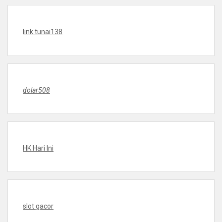
link tunai138
dolar508
HK Hari Ini
slot gacor