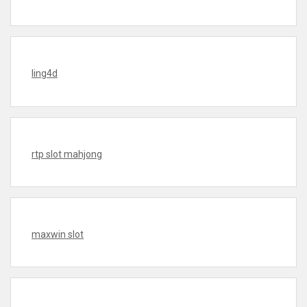
ling4d
rtp slot mahjong
maxwin slot