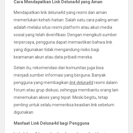
Cara Mendapatkan Link Deluna4d yang Aman
Mendapatkan link deluna4d yang resmi dan aman
memerlukan kehati-hatian. Salah satu cara paling aman
adalah melalui situs resmi platform atau akun media
sosial yang telah diverifikasi. Dengan mengikuti sumber
terpercaya, pengguna dapat memastikan bahwa link
yang digunakan tidak mengandung risiko bagi
keamanan akun atau data pribadi mereka.
Selain itu, rekomendasi dari komunitas juga bisa
menjadi sumber informasi yang berguna. Banyak
pengguna yang membagikan
link deluna4d
resmi dalam
forum atau grup diskusi, sehingga membantu orang lain
menemukan akses yang tepat. Meski begitu, tetap
penting untuk selalu memeriksa keaslian link sebelum
digunakan.
Manfaat Link Deluna4d bagi Pengguna