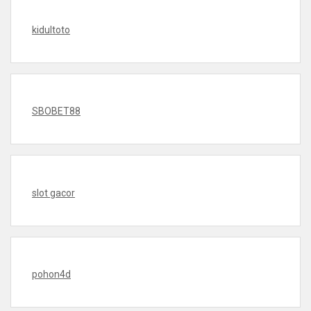
kidultoto
SBOBET88
slot gacor
pohon4d