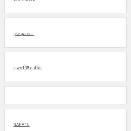
pkv games
jawa138 daftar
NARA4D