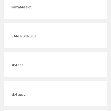
kawat4d slot
GARENGONGKO
slot777
slot gacor