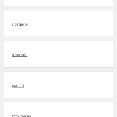
slot gacor
situs toto
nara4d
toto macau