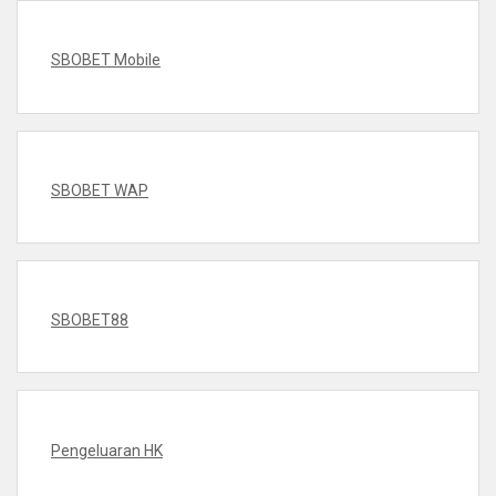
SBOBET Mobile
SBOBET WAP
SBOBET88
Pengeluaran HK