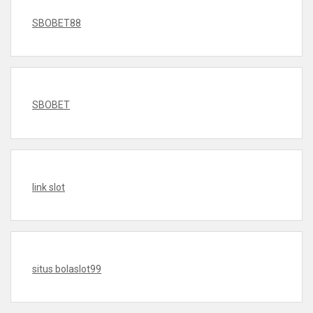
SBOBET88
SBOBET
link slot
situs bolaslot99