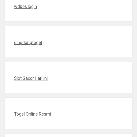
wdbos login
dingdongtogel
Slot Gacor Hari Ini
Togel Online Resmi