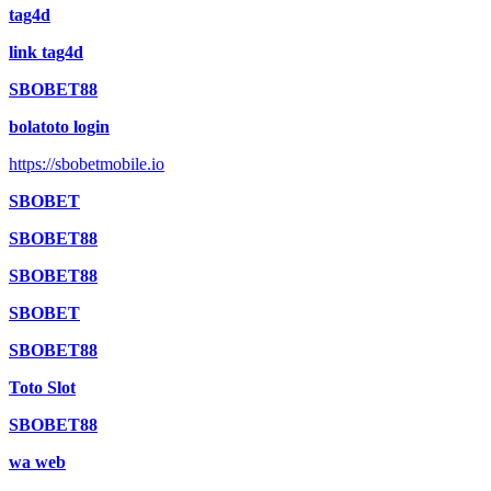
tag4d
link tag4d
SBOBET88
bolatoto login
https://sbobetmobile.io
SBOBET
SBOBET88
SBOBET88
SBOBET
SBOBET88
Toto Slot
SBOBET88
wa web