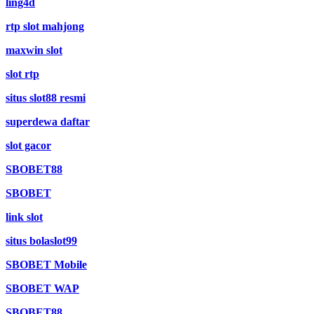
ling4d
rtp slot mahjong
maxwin slot
slot rtp
situs slot88 resmi
superdewa daftar
slot gacor
SBOBET88
SBOBET
link slot
situs bolaslot99
SBOBET Mobile
SBOBET WAP
SBOBET88