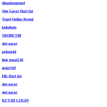
dingdongtogel
Slot Gacor Hari Ini
Togel Online Resmi
kidultoto
SBOBET88
slot gacor
pohon4d
link tunai138
dolar508
HK Hari Ini
slot gacor
slot gacor
KUY4D LOGIN