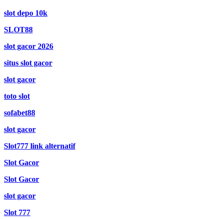
slot depo 10k
SLOT88
slot gacor 2026
situs slot gacor
slot gacor
toto slot
sofabet88
slot gacor
Slot777 link alternatif
Slot Gacor
Slot Gacor
slot gacor
Slot 777