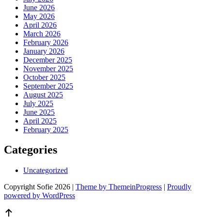
June 2026
May 2026
April 2026
March 2026
February 2026
January 2026
December 2025
November 2025
October 2025
September 2025
August 2025
July 2025
June 2025
April 2025
February 2025
Categories
Uncategorized
Copyright Sofie 2026 |
Theme by ThemeinProgress
|
Proudly
powered by WordPress