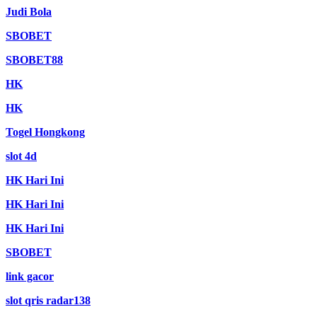
Judi Bola
SBOBET
SBOBET88
HK
HK
Togel Hongkong
slot 4d
HK Hari Ini
HK Hari Ini
HK Hari Ini
SBOBET
link gacor
slot qris radar138