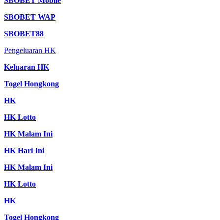
SBOBET Mobile
SBOBET WAP
SBOBET88
Pengeluaran HK
Keluaran HK
Togel Hongkong
HK
HK Lotto
HK Malam Ini
HK Hari Ini
HK Malam Ini
HK Lotto
HK
Togel Hongkong