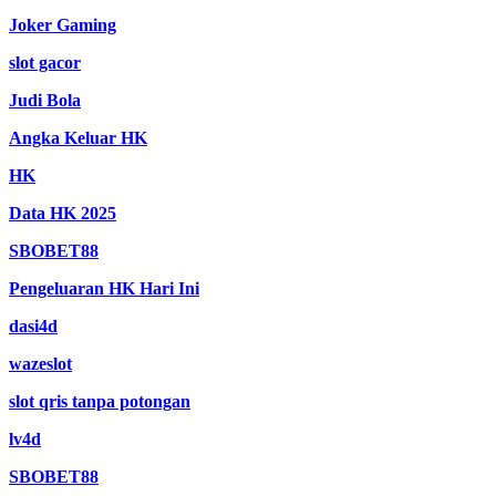
Joker Gaming
slot gacor
Judi Bola
Angka Keluar HK
HK
Data HK 2025
SBOBET88
Pengeluaran HK Hari Ini
dasi4d
wazeslot
slot qris tanpa potongan
lv4d
SBOBET88