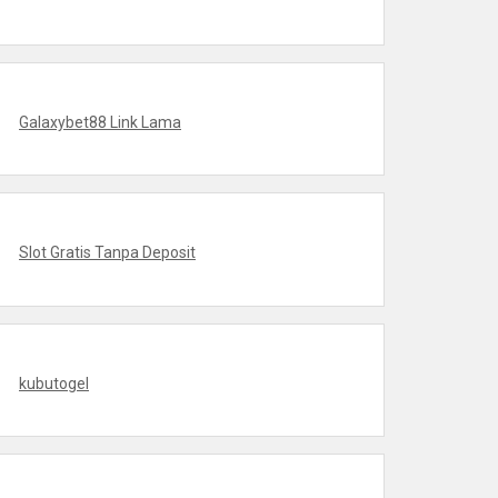
Galaxybet88 Link Lama
Slot Gratis Tanpa Deposit
kubutogel