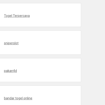
Togel Terpercaya
sniperslot
pakan4d
bandar togel online