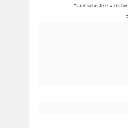
Your email address will not be