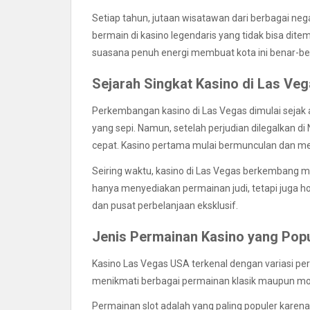
Setiap tahun, jutaan wisatawan dari berbagai ne
bermain di kasino legendaris yang tidak bisa dit
suasana penuh energi membuat kota ini benar-be
Sejarah Singkat Kasino di Las Ve
Perkembangan kasino di Las Vegas dimulai sejak 
yang sepi. Namun, setelah perjudian dilegalkan 
cepat. Kasino pertama mulai bermunculan dan men
Seiring waktu, kasino di Las Vegas berkembang 
hanya menyediakan permainan judi, tetapi juga ho
dan pusat perbelanjaan eksklusif.
Jenis Permainan Kasino yang Pop
Kasino Las Vegas USA terkenal dengan variasi p
menikmati berbagai permainan klasik maupun mo
Permainan slot adalah yang paling populer kare