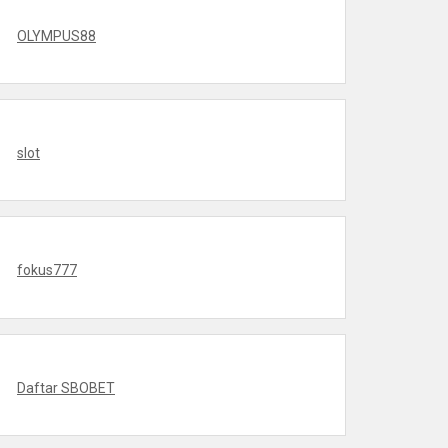
OLYMPUS88
slot
fokus777
Daftar SBOBET