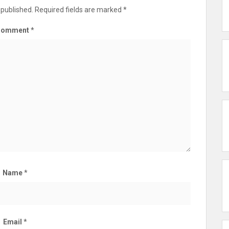
 published.
Required fields are marked
*
Comment
*
Name
*
Email
*