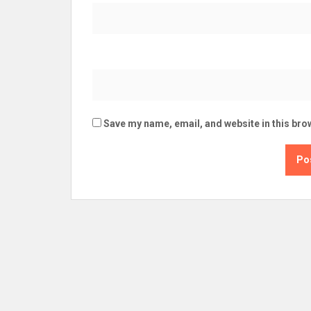
Save my name, email, and website in this bro