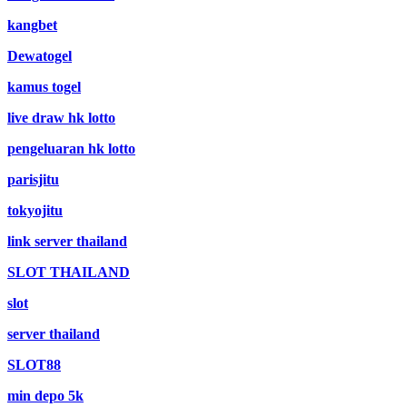
kangbet
Dewatogel
kamus togel
live draw hk lotto
pengeluaran hk lotto
parisjitu
tokyojitu
link server thailand
SLOT THAILAND
slot
server thailand
SLOT88
min depo 5k