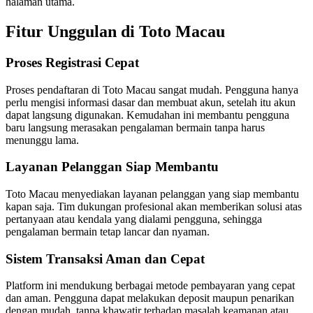
halaman utama.
Fitur Unggulan di Toto Macau
Proses Registrasi Cepat
Proses pendaftaran di Toto Macau sangat mudah. Pengguna hanya
perlu mengisi informasi dasar dan membuat akun, setelah itu akun
dapat langsung digunakan. Kemudahan ini membantu pengguna
baru langsung merasakan pengalaman bermain tanpa harus
menunggu lama.
Layanan Pelanggan Siap Membantu
Toto Macau menyediakan layanan pelanggan yang siap membantu
kapan saja. Tim dukungan profesional akan memberikan solusi atas
pertanyaan atau kendala yang dialami pengguna, sehingga
pengalaman bermain tetap lancar dan nyaman.
Sistem Transaksi Aman dan Cepat
Platform ini mendukung berbagai metode pembayaran yang cepat
dan aman. Pengguna dapat melakukan deposit maupun penarikan
dengan mudah, tanpa khawatir terhadap masalah keamanan atau