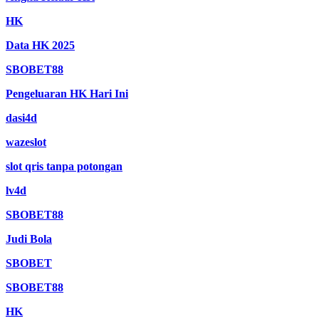
HK
Data HK 2025
SBOBET88
Pengeluaran HK Hari Ini
dasi4d
wazeslot
slot qris tanpa potongan
lv4d
SBOBET88
Judi Bola
SBOBET
SBOBET88
HK