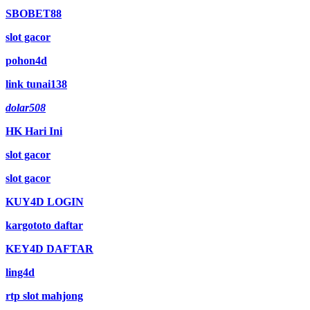
SBOBET88
slot gacor
pohon4d
link tunai138
dolar508
HK Hari Ini
slot gacor
slot gacor
KUY4D LOGIN
kargototo daftar
KEY4D DAFTAR
ling4d
rtp slot mahjong