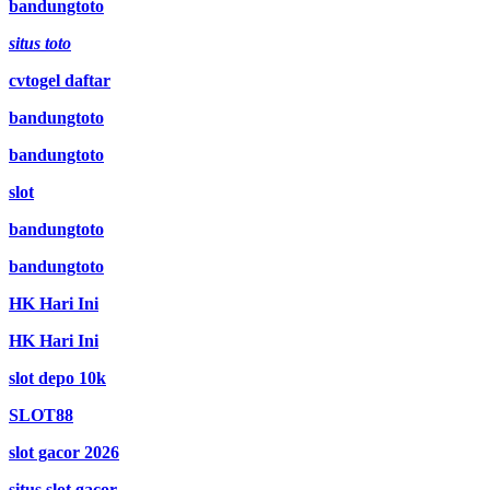
bandungtoto
situs toto
cvtogel daftar
bandungtoto
bandungtoto
slot
bandungtoto
bandungtoto
HK Hari Ini
HK Hari Ini
slot depo 10k
SLOT88
slot gacor 2026
situs slot gacor