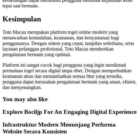
kemenangan dapat membantu pengguna membuat keputusan lebih
tepat saat bermain.
Kesimpulan
Toto Macau merupakan platform togel online modern yang
menawarkan kemudahan, keamanan, dan kenyamanan bagi
penggunanya. Dengan sistem yang cepat, tampilan sederhana, serta
layanan pelanggan profesional, Toto Macau memberikan
pengalaman bermain yang optimal.
Platform ini sangat cocok bagi pengguna yang ingin menikmati
permainan togel secara digital tanpa ribet. Dengan memperhatikan
keamanan akun dan memanfaatkan semua fitur yang tersedia,
pengguna dapat merasakan pengalaman bermain yang aman, efisien,
dan menyenangkan.
You may also like
Explore Bociljp For An Engaging Digital Experience
Infrastruktur Modern Menunjang Performa
Website Secara Konsisten