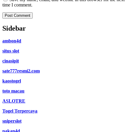
time I comment.
Sidebar
ambon4d
situs slot
cinasipit
sate777resmi2.com
kaostogel
toto macau
ASLOTRE
Togel Terpercaya
sniperslot
pakan4d