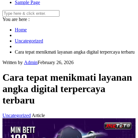
Sample Page
You are here :
Home
Uncategorized
Cara tepat menikmati layanan angka digital terpercaya terbaru
Written by
Admin
February 26, 2026
Cara tepat menikmati layanan
angka digital terpercaya
terbaru
Uncategorized
Article