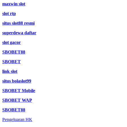
maxwin slot
slot rtp
situs slot88 resmi
superdewa daftar
slot gacor
SBOBET88
SBOBET
link slot
situs bolaslot99
SBOBET Mobile
SBOBET WAP
SBOBET88
Pengeluaran HK