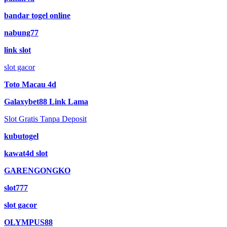
bandar togel online
nabung77
link slot
slot gacor
Toto Macau 4d
Galaxybet88 Link Lama
Slot Gratis Tanpa Deposit
kubutogel
kawat4d slot
GARENGONGKO
slot777
slot gacor
OLYMPUS88