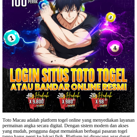
Toto Macau adalah platform togel online yang menyediakan layanan
permainan angka secara digital. Dengan sistem modern dan akses
yang mudah, pengguna dapat memainkan berbagai pasaran togel
tanpa harus pergi ke lokasi fisik. Platform ini dirancang agar dapat