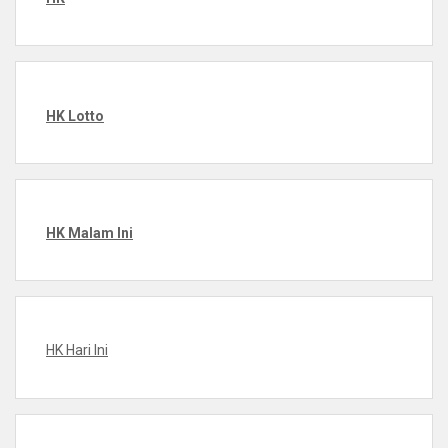
HK Lotto
HK Malam Ini
HK Hari Ini