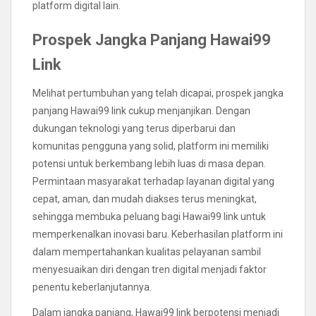
platform digital lain.
Prospek Jangka Panjang Hawai99
Link
Melihat pertumbuhan yang telah dicapai, prospek jangka
panjang Hawai99 link cukup menjanjikan. Dengan
dukungan teknologi yang terus diperbarui dan
komunitas pengguna yang solid, platform ini memiliki
potensi untuk berkembang lebih luas di masa depan.
Permintaan masyarakat terhadap layanan digital yang
cepat, aman, dan mudah diakses terus meningkat,
sehingga membuka peluang bagi Hawai99 link untuk
memperkenalkan inovasi baru. Keberhasilan platform ini
dalam mempertahankan kualitas pelayanan sambil
menyesuaikan diri dengan tren digital menjadi faktor
penentu keberlanjutannya.
Dalam jangka panjang, Hawai99 link berpotensi menjadi