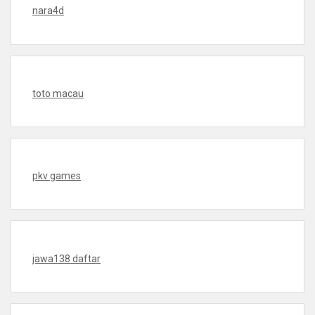
nara4d
toto macau
pkv games
jawa138 daftar