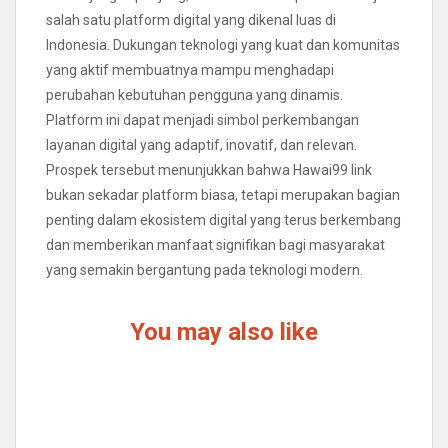
salah satu platform digital yang dikenal luas di
Indonesia. Dukungan teknologi yang kuat dan komunitas
yang aktif membuatnya mampu menghadapi
perubahan kebutuhan pengguna yang dinamis.
Platform ini dapat menjadi simbol perkembangan
layanan digital yang adaptif, inovatif, dan relevan.
Prospek tersebut menunjukkan bahwa Hawai99 link
bukan sekadar platform biasa, tetapi merupakan bagian
penting dalam ekosistem digital yang terus berkembang
dan memberikan manfaat signifikan bagi masyarakat
yang semakin bergantung pada teknologi modern.
You may also like