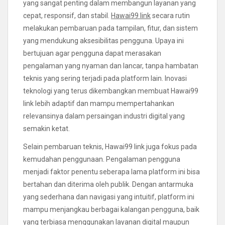
yang sangat penting dalam membangun layanan yang
cepat, responsif, dan stabil.
Hawai99 link
secara rutin
melakukan pembaruan pada tampilan, fitur, dan sistem
yang mendukung aksesibilitas pengguna. Upaya ini
bertujuan agar pengguna dapat merasakan
pengalaman yang nyaman dan lancar, tanpa hambatan
teknis yang sering terjadi pada platform lain. Inovasi
teknologi yang terus dikembangkan membuat Hawai99
link lebih adaptif dan mampu mempertahankan
relevansinya dalam persaingan industri digital yang
semakin ketat.
Selain pembaruan teknis, Hawai99 link juga fokus pada
kemudahan penggunaan. Pengalaman pengguna
menjadi faktor penentu seberapa lama platform ini bisa
bertahan dan diterima oleh publik. Dengan antarmuka
yang sederhana dan navigasi yang intuitif, platform ini
mampu menjangkau berbagai kalangan pengguna, baik
yang terbiasa menggunakan layanan digital maupun