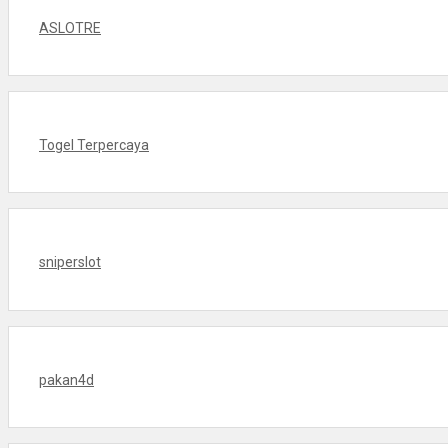
ASLOTRE
Togel Terpercaya
sniperslot
pakan4d