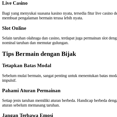
Live Casino
Bagi yang menyukai suasana kasino nyata, tersedia fitur live casino d
membuat pengalaman bermain terasa lebih nyata.
Slot Online
Selain taruhan olahraga dan casino, terdapat juga permainan slot den
nominal taruhan dan memutar gulungan.
Tips Bermain dengan Bijak
Tetapkan Batas Modal
Sebelum mulai bermain, sangat penting untuk menentukan batas moda
impulsif.
Pahami Aturan Permainan
Setiap jenis taruhan memiliki aturan berbeda. Handicap berbeda den
aturan sebelum memasang taruhan.
Jangan Terbawa Emosi