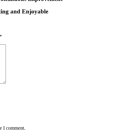
ing and Enjoyable
*
me I comment.