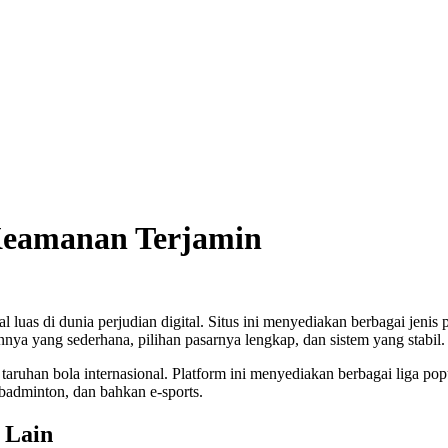
Keamanan Terjamin
uas di dunia perjudian digital. Situs ini menyediakan berbagai jenis p
a yang sederhana, pilihan pasarnya lengkap, dan sistem yang stabil.
ruhan bola internasional. Platform ini menyediakan berbagai liga popu
, badminton, dan bahkan e-sports.
 Lain