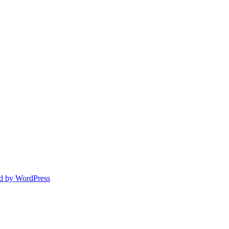
d by WordPress