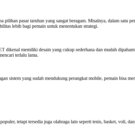
a pilihan pasar taruhan yang sangat beragam. Misalnya, dalam satu pe
bilitas lebih bagi pemain untuk menentukan strategi.
T dikenal memiliki desain yang cukup sederhana dan mudah dipahami
encari terlalu lama.
gan sistem yang sudah mendukung perangkat mobile, pemain bisa memas
uler, tetapi tersedia juga olahraga lain seperti tenis, basket, voli, dan 