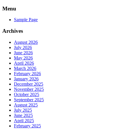
Skip
Menu
to
content
Sample Page
Archives
August 2026
July 2026
June 2026
May 2026
April 2026
March 2026
February 2026
January 2026
December 2025
November 2025
October 2025
September 2025
August 2025
July 2025
June 2025
April 2025
February 2025