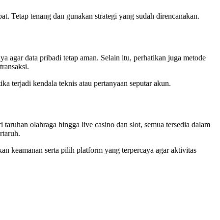
t. Tetap tenang dan gunakan strategi yang sudah direncanakan.
 agar data pribadi tetap aman. Selain itu, perhatikan juga metode
transaksi.
a terjadi kendala teknis atau pertanyaan seputar akun.
taruhan olahraga hingga live casino dan slot, semua tersedia dalam
rtaruh.
an keamanan serta pilih platform yang terpercaya agar aktivitas