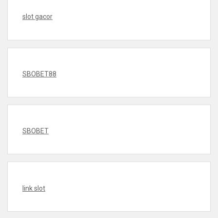
slot gacor
SBOBET88
SBOBET
link slot