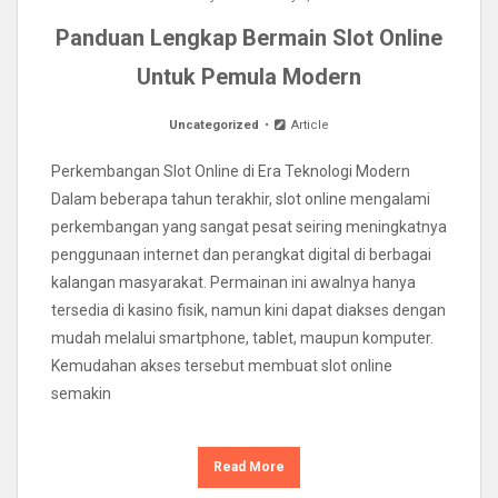
Panduan Lengkap Bermain Slot Online
Untuk Pemula Modern
Uncategorized
Article
Perkembangan Slot Online di Era Teknologi Modern
Dalam beberapa tahun terakhir, slot online mengalami
perkembangan yang sangat pesat seiring meningkatnya
penggunaan internet dan perangkat digital di berbagai
kalangan masyarakat. Permainan ini awalnya hanya
tersedia di kasino fisik, namun kini dapat diakses dengan
mudah melalui smartphone, tablet, maupun komputer.
Kemudahan akses tersebut membuat slot online
semakin
Read More