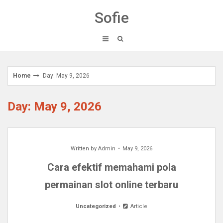
Skip
Sofie
to
content
Home
Day: May 9, 2026
Day: May 9, 2026
Written by
Admin
May 9, 2026
Cara efektif memahami pola
permainan slot online terbaru
Uncategorized
Article