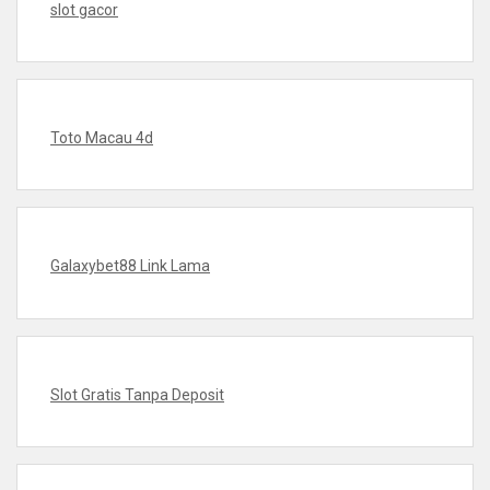
slot gacor
Toto Macau 4d
Galaxybet88 Link Lama
Slot Gratis Tanpa Deposit