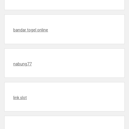
bandar togel online
nabung77
link slot