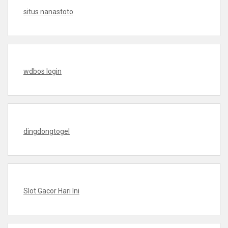
situs nanastoto
wdbos login
dingdongtogel
Slot Gacor Hari Ini