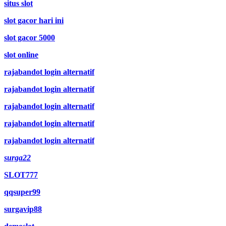
situs slot
slot gacor hari ini
slot gacor 5000
slot online
rajabandot login alternatif
rajabandot login alternatif
rajabandot login alternatif
rajabandot login alternatif
rajabandot login alternatif
surga22
SLOT777
qqsuper99
surgavip88