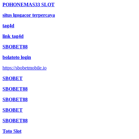
POHONEMAS33 SLOT
situs lgogacor terpercaya
tag4d
link tag4d
SBOBET88
bolatoto login
https://sbobetmobile.io
SBOBET
SBOBET88
SBOBET88
SBOBET
SBOBET88
Toto Slot