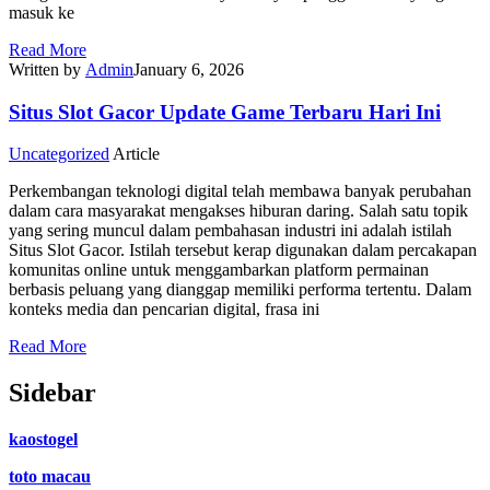
masuk ke
Read More
Written by
Admin
January 6, 2026
Situs Slot Gacor Update Game Terbaru Hari Ini
Uncategorized
Article
Perkembangan teknologi digital telah membawa banyak perubahan
dalam cara masyarakat mengakses hiburan daring. Salah satu topik
yang sering muncul dalam pembahasan industri ini adalah istilah
Situs Slot Gacor. Istilah tersebut kerap digunakan dalam percakapan
komunitas online untuk menggambarkan platform permainan
berbasis peluang yang dianggap memiliki performa tertentu. Dalam
konteks media dan pencarian digital, frasa ini
Read More
Sidebar
kaostogel
toto macau