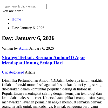
You are here :
Home
Day: January 6, 2026
Day: January 6, 2026
Written by
Admin
January 6, 2026
Strategi Terbaik Bermain Ambon4D Agar
Mendapat Untung Setiap Hari
Uncategorized
Article
Dinamika Pertumbuhan Ambon4DDalam beberapa tahun terakhir,
istilah ambon4d muncul sebagai salah satu kata kunci yang sering
dibicarakan dalam komunitas perjudian daring di Indonesia.
Popularitasnya meningkat seiring dengan kemajuan teknologi dan
kemudahan akses internet. Ketersediaan aplikasi maupun situs yang
menawarkan layanan permainan angka membuat semakin banyak
orang tertarik untuk mencobanya. Banyak pengguna baru yang