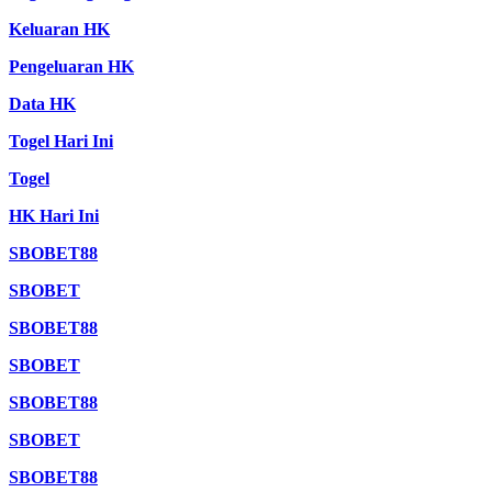
Keluaran HK
Pengeluaran HK
Data HK
Togel Hari Ini
Togel
HK Hari Ini
SBOBET88
SBOBET
SBOBET88
SBOBET
SBOBET88
SBOBET
SBOBET88