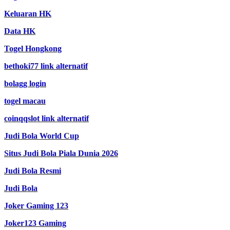
Keluaran HK
Data HK
Togel Hongkong
bethoki77 link alternatif
bolagg login
togel macau
coinqqslot link alternatif
Judi Bola World Cup
Situs Judi Bola Piala Dunia 2026
Judi Bola Resmi
Judi Bola
Joker Gaming 123
Joker123 Gaming