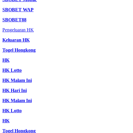
SBOBET WAP
SBOBET88
Pengeluaran HK
Keluaran HK
Togel Hongkong
HK
HK Lotto
HK Malam Ini
HK Hari Ini
HK Malam Ini
HK Lotto
HK
Togel Hongkong