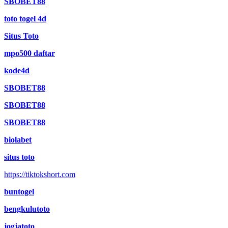
SBOBET88
toto togel 4d
Situs Toto
mpo500 daftar
kode4d
SBOBET88
SBOBET88
SBOBET88
biolabet
situs toto
https://tiktokshort.com
buntogel
bengkulutoto
jogjatoto