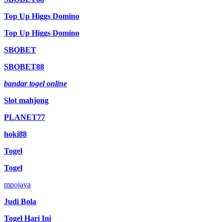
Top Up Higgs Domino
Top Up Higgs Domino
SBOBET
SBOBET88
bandar togel online
Slot mahjong
PLANET77
hoki88
Togel
Togel
mpojaya
Judi Bola
Togel Hari Ini